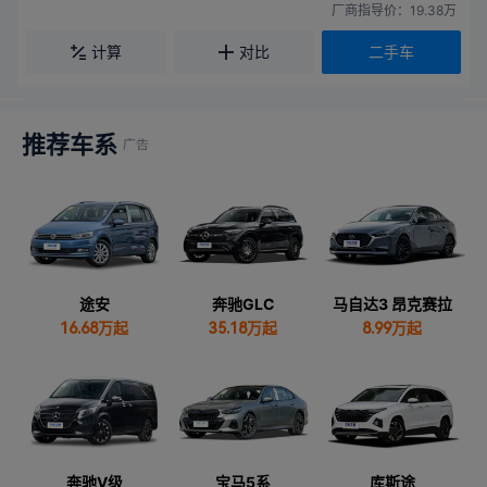
厂商指导价：19.38万
计算
对比
二手车
推荐车系
途安
奔驰GLC
马自达3 昂克赛拉
16.68
万起
35.18
万起
8.99
万起
奔驰V级
宝马5系
库斯途