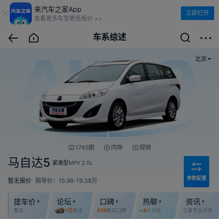
来汽车之家App
立即打开
查看更多车型更低报价 >>
车系综述
北京
1745图
内饰
视频
马自达5
紧凑型MPV
2.0L
参数配置
暂无报价
指导价：15.98-19.38万
提车价
论坛
口碑
热聊
资讯
暂无
1万
关注
439
真实口碑
8
人讨论
之家专业评测