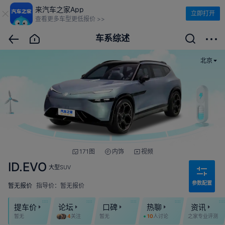
来汽车之家App
立即打开
查看更多车型更低报价 >>
车系综述
北京
171图
内饰
视频
ID.EVO
大型SUV
参数配置
暂无报价
指导价：暂无报价
提车价
论坛
口碑
热聊
资讯
暂无
4
关注
暂无
10
人讨论
之家专业评测