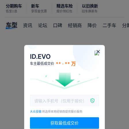
分期购车
新车
精选车险
以旧换新
低至0息
享现金优惠
报价领红包
旧车换新车
车型
资讯
论坛
口碑
经销商
降价
二手车
分
ID.EVO
** · ** 万
车主最低成交价
大众安徽
将选择本地经销商提供报价服务
获取最低成交价