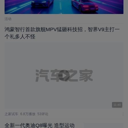
活动
鸿蒙智行⾸款旗舰MPV猛砸科技招，智界V9主打一
个礼多人不怪
11:40
之家试车
6.8万播放
53评论
全新一代奥迪Q8曝光 造型运动