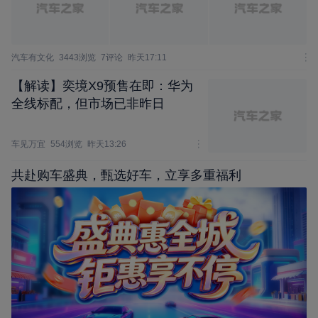
汽车有文化
3443浏览
7评论
昨天17:11
【解读】奕境X9预售在即：华为
全线标配，但市场已非昨日
车见万宜
554浏览
昨天13:26
共赴购车盛典，甄选好车，立享多重福利