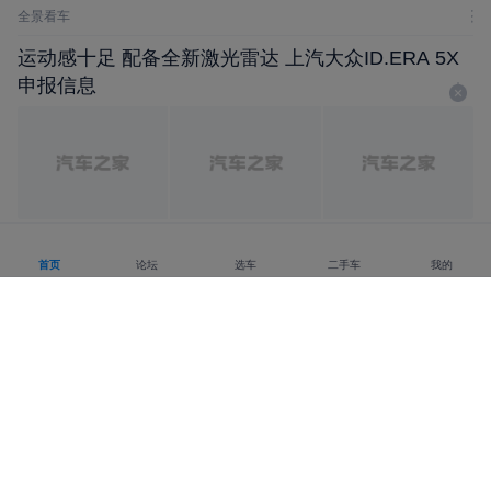
全景看车
运动感十足 配备全新激光雷达 上汽大众ID.ERA 5X
申报信息
之家原创
之家原创车闻
5935浏览
16评论
昨天14:28
首页
论坛
选车
二手车
我的
适合谁？买前速看 顶配星愿