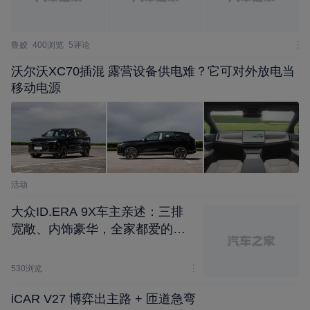
鲁姣
400浏览
5评论
沃尔沃XC70插混 露营设备供电难？它可对外放电当
移动电源
活动
大众ID.ERA 9X车主亲述：三排
宽敞、内饰豪华，全家都爱的家
用神车
530浏览
iCAR V27 博弈出主路 + 匝道急弯