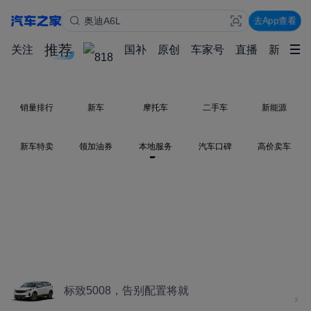
奥迪A6L
去App查看
Model Y
华境S
推荐
关注
国补
原创
车家号
直播
新能源
销量排行
新车
摩托车
二手车
新能源
新车特卖
领加油券
本地服务
汽车口碑
高价卖车
标致5008，告别配置将就
x