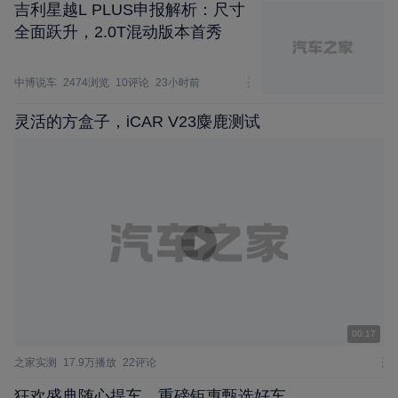
吉利星越L PLUS申报解析：尺寸
全面跃升，2.0T混动版本首秀
中博说车
2474浏览
10评论
23小时前
灵活的方盒子，iCAR V23麋鹿测试
00:17
之家实测
17.9万播放
22评论
狂欢盛典随心提车，重磅钜惠甄选好车