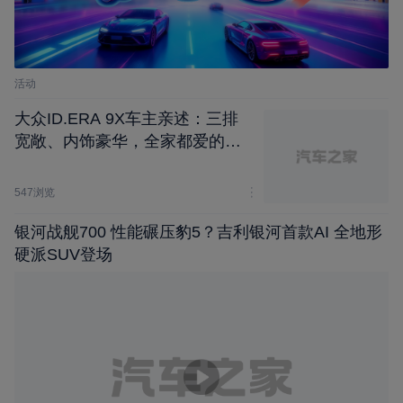
活动
大众ID.ERA 9X车主亲述：三排
宽敞、内饰豪华，全家都爱的家
用神车
547浏览
银河战舰700 性能碾压豹5？吉利银河首款AI 全地形
硬派SUV登场