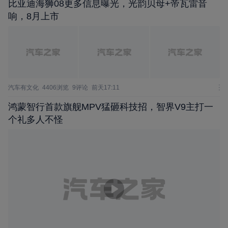
比亚迪海狮08更多信息曝光，光韵贝母+帝瓦雷音
响，8月上市
汽车有文化
4406浏览
9评论
前天17:11
鸿蒙智行⾸款旗舰MPV猛砸科技招，智界V9主打一
个礼多人不怪