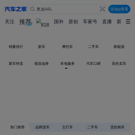
奥迪A6L
去App查看
Model Y
华境S
推荐
关注
国补
原创
车家号
直播
新能源
销量排行
新车
摩托车
二手车
新能源
新车特卖
领加油券
本地服务
汽车口碑
高价卖车
热门推荐
品牌选车
主打车
二手车
贷款购车