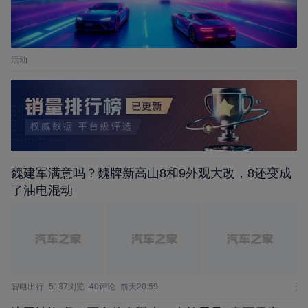
活动
魏建军满意吗？魏牌新高山8和9外观大改，8还变成
了油电混动
智电出行
5137浏览
40评论
前天20:59