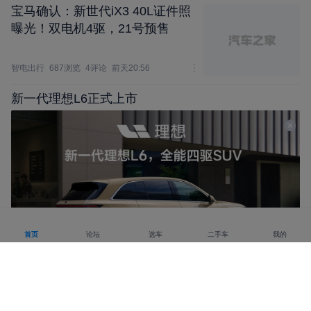
宝马确认：新世代iX3 40L证件照
曝光！双电机4驱，21号预售
智电出行
687浏览
4评论
前天20:56
新一代理想L6正式上市
首页
论坛
选车
二手车
我的
活动
广汽埃安 N60 无保护左转