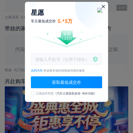
11:40
星愿
之家试车
6.8万播放
53评论
5.*5万
车主最低成交价
带娃的家庭看这台车，我重点看了这几个地方
直降
1.23万
鲁姣
427浏览
5评论
吉利汽车
将选择本地经销商提供报价服务
共赴购车盛典，甄选好车，立享多重福利
获取最低成交价
已阅读并同意
《汽车之家隐私政策-询价功能》