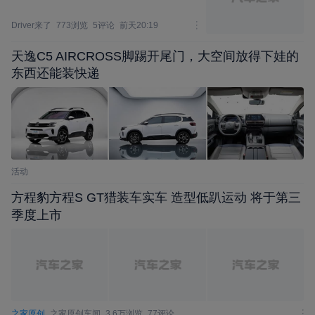
Driver来了
773浏览
5评论
前天20:19
天逸C5 AIRCROSS脚踢开尾门，大空间放得下娃的
东西还能装快递
活动
方程豹方程S GT猎装车实车 造型低趴运动 将于第三
季度上市
之家原创
之家原创车闻
3.6万浏览
77评论