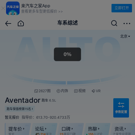
来汽车之家App
立即打开
查看更多车型更低报价 >>
车系综述
北京
2627图
内饰
视频
VR
Aventador
跑车
6.5L
跑车保值榜第15名
参数配置
暂无报价
指导价：613.70-920.4733万
提车价
论坛
口碑
热聊
资讯
暂无
214
关注
23
真实口碑
155
人讨论
之家专业评测