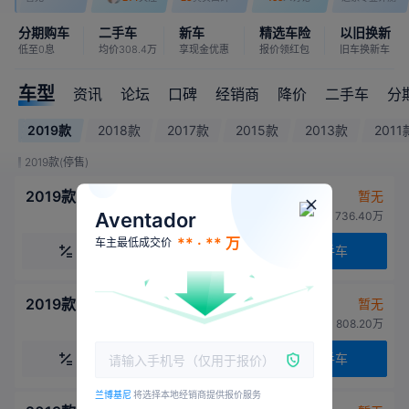
分期购车
二手车
新车
精选车险
以旧换新
低至0息
均价308.4万
享现金优惠
报价领红包
旧车换新车
车型
资讯
论坛
口碑
经销商
降价
二手车
分
2019款
2018款
2017款
2015款
2013款
2011
2019款(停售)
2019款 Aventador SVJ
暂无
Aventador
厂商指导价：736.40万
** · ** 万
车主最低成交价
计算
对比
二手车
2019款 Aventador SVJ Roadster
暂无
厂商指导价：808.20万
计算
对比
二手车
兰博基尼
将选择本地经销商提供报价服务