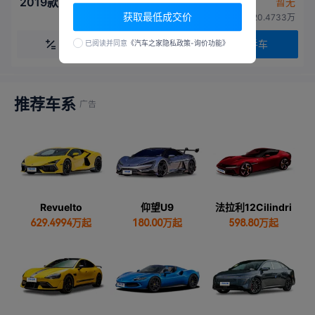
2019款 Aventador SVJ 63特别版
暂无
获取最低成交价
厂商指导价：920.4733万
计算
对比
二手车
已阅读并同意
《汽车之家隐私政策-询价功能》
推荐车系
Revuelto
仰望U9
法拉利12Cilindri
629.4994
万起
180.00
万起
598.80
万起