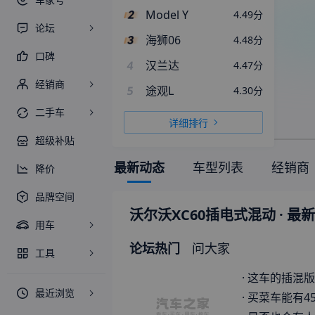
Model Y
4.49
分
论坛
海狮06
4.48
分
口碑
4
汉兰达
4.47
分
经销商
5
途观L
4.30
分
二手车
详细排行
超级补贴
最新动态
车型列表
经销商
降价
品牌空间
沃尔沃XC60插电式混动
· 最
用车
论坛热门
问大家
工具
·
这车的插混版
最近浏览
·
买菜车能有455马力