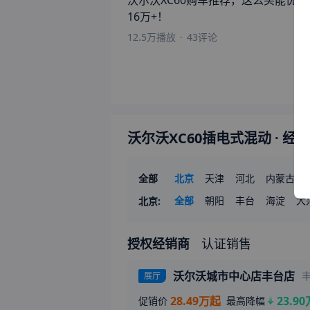
沃尔沃XC60购车推荐，这么买能优惠
16万+！
12.5万
播放
·
43
评论
沃尔沃XC60插电式混动
· 经
全部
北京
天津
河北
内蒙古
河南
全部
湖北
朝阳
湖南
丰台
广东
海淀
广
大
北京
:
授权经销商
认证销售
沃尔沃城市中心店丰台店
展厅
28.49万起
23.90
促销价
最高降幅