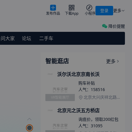
登录
更多
发布作品
下载App
小程序
降价提醒
问大家
论坛
二手车
智能逛店
更多
沃尔沃北京京南长沃
购车补贴
人气：
158516
北京大兴庆祥北路1号院5号楼（大兴·天宫院）
VR智能展厅
北京元之沃五方桥店
询底价，领取200红包
人气：
31095