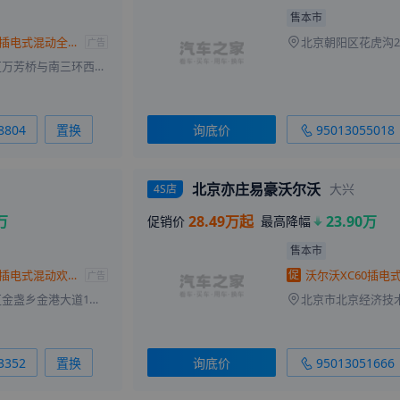
售本市
来自
眉山
的
萌萌哒小公举
刚刚获取了真实成交价
沃尔沃XC60插电式混动全系热销 优惠达23.9万
北京朝阳区花虎沟
广告
来自
杭州
的
手机天天不离手
刚刚获取了真实成交价
北京市丰台区万芳桥与南三环西路辅路交叉口南80米
来自
海口
的
暖暖的陌生人
刚刚获取了真实成交价
来自
伊犁
的
帅气的小男孩
刚刚获取了真实成交价
8804
置换
询底价
95013055018
来自
普洱
的
我是你的口红
刚刚获取了真实成交价
来自
长沙
的
Lovelorngirl
刚刚获取了真实成交价
来自
温州
的
北京亦庄易豪沃尔沃
心碎叻无痕
刚刚获取了真实成交价
大兴
4S店
来自
临高
的
落花随泪绽放
刚刚获取了真实成交价
万
28.49万起
23.90万
促销价
最高降幅
来自
平顶山
的
永远萤火虫
刚刚获取了真实成交价
售本市
来自
甘南
的
也许命中注定
刚刚获取了真实成交价
沃尔沃XC60插电式混动欢迎垂询 28.49万起
促
广告
来自
衡阳
的
逆夏
刚刚获取了真实成交价
北京市朝阳区金盏乡金港大道1号金港汽车公园C区8号甲2号
来自
南平
的
高考各地空间
刚刚获取了真实成交价
来自
中卫
的
Lily
刚刚获取了真实成交价
3352
置换
询底价
95013051666
来自
乌兰察布
的
巧手专业织
刚刚获取了真实成交价
补