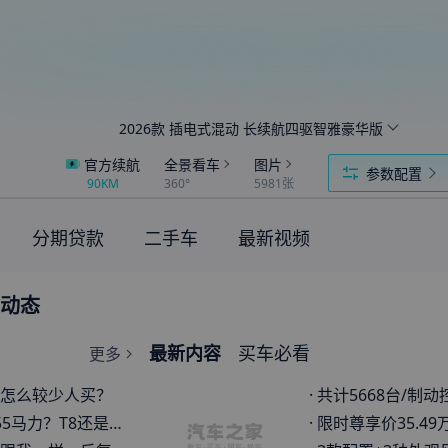
2026款 插电式混动 长续航四驱智雅豪华版
官方续航
全景看车
图片
参数配置
90KM
360°
5981张
分期贷款
二手车
最新视频
新动态
最新内容
买车必看
更多
怎么较少人买？
·
共计5668台/制动控制模块软件存偏差
？T8还是太低调了吧..
·
限时尊享价35.49万起 新款沃尔沃X