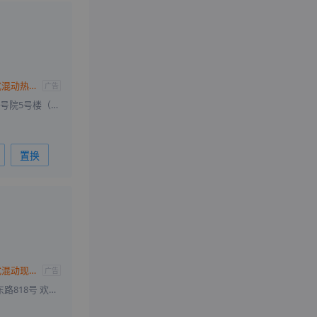
沃尔沃XC60插电式混动热销中 降23.9万
广告
北京大兴庆祥北路1号院5号楼（大兴·天宫院）
置换
沃尔沃XC60插电式混动现优惠23.9万 欢迎垂询
广告
北京市朝阳区盛华东路818号 欢乐谷往东4公里