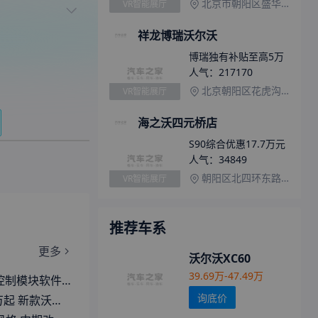
北京市朝阳区盛华东路818号 欢乐谷往东4公里
VR智能展厅
祥龙博瑞沃尔沃
博瑞独有补贴至高5万
人气：
217170
北京朝阳区花虎沟2号
VR智能展厅
海之沃四元桥店
S90综合优惠17.7万元
人气：
34849
朝阳区北四环东路11号（四元桥西宜家旁）
VR智能展厅
推荐车系
更多
沃尔沃XC60
39.69万-47.49万
 沃尔沃旗下部分车型遭召回
询底价
C60插混版车型正式上市