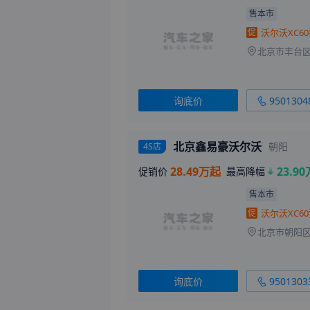
售本市
促
询底价
9501304
北京鑫易豪沃尔沃
朝阳
4S店
28.49万起
23.90
促销价
最高降幅
售本市
促
询底价
9501303