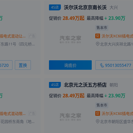
来自
台州
的
NaughtyGirl
刚刚获取了真实成交价
沃尔沃北京京南长沃
大兴
4S店
来自
淮安
的
甜心草霉味
刚刚获取了真实成交价
万
28.49万起
23.90万
促销价
最高降幅
来自
石家庄
的
初夏染指忧伤
刚刚获取了真实成交价
来自
衡水
的
十里桃花
刚刚获取了真实成交价
售本市
沃尔沃XC60插电式混动让23.9万 欢迎到店赏车
促
来自
大连
的
谢酥娜爱汉盛
刚刚获取了真实成交价
广告
朝阳区北四环东路11号（四元桥西宜家旁）
来自
阿坝
的
固执的坏女孩
刚刚获取了真实成交价
来自
眉山
的
萌萌哒小公举
刚刚获取了真实成交价
来自
杭州
的
手机天天不离手
刚刚获取了真实成交价
6720
置换
询底价
95013055477
北京元之沃五方桥店
朝阳
4S店
万
28.49万起
23.90万
促销价
最高降幅
售本市
沃尔沃XC60插电式混动限时优惠高达23.9万元
促
广告
海淀区西三环花园桥东南角（地铁6号线花园桥站C出口）