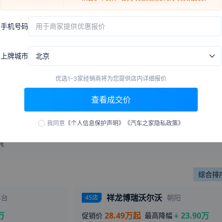
新车抢先看！2025新款沃尔沃XC60
「标配既满配」豪华品
还值得关注？
来自
长沙
的
Lovelorngirl
刚刚获取了真实成交价
59.1万
播放
·
155
评论
手机号码
用于商家提供优惠报价
14.4万
播放
·
5
评论
来自
温州
的
心碎叻无痕
刚刚获取了真实成交价
来自
临高
的
落花随泪绽放
刚刚获取了真实成交价
上牌城市
北京
来自
平顶山
的
永远萤火虫
刚刚获取了真实成交价
来自
甘南
的
也许命中注定
刚刚获取了真实成交价
优选1-3家经销商将为您提供店内详细报价
来自
衡阳
的
逆夏
刚刚获取了真实成交价
销商
查看成交价
来自
南平
的
高考各地空间
刚刚获取了真实成交价
来自
中卫
的
Lily
刚刚获取了真实成交价
我同意
《个人信息保护声明》
《汽车之家隐私政策》
辽宁
吉林
黑龙江
上海
江苏
浙江
安徽
福建
江西
山东
来自
乌兰察布
的
巧手专业织
刚刚获取了真实成交价
补
西
兴
海南
重庆
四川
贵州
云南
陕西
甘肃
青海
新疆
来自
台州
的
NaughtyGirl
刚刚获取了真实成交价
来自
淮安
的
甜心草霉味
刚刚获取了真实成交价
综合排
来自
石家庄
的
初夏染指忧伤
刚刚获取了真实成交价
来自
衡水
的
十里桃花
刚刚获取了真实成交价
祥龙博瑞沃尔沃
丰台
朝阳
4S店
来自
大连
的
谢酥娜爱汉盛
刚刚获取了真实成交价
万
28.49万起
23.90万
促销价
最高降幅
来自
阿坝
的
固执的坏女孩
刚刚获取了真实成交价