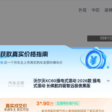
外观
中控
座
5981
内饰颜色
沃尔沃XC60插电式混动 2026款 插电
式混动 长续航四驱智远极夜黑版
来自
杭州
的
手机天天不离手
刚刚获取了真实成交价
01:16
来自
海口
的
暖暖的陌生人
刚刚获取了真实成交价
3*.90
万
比指导价省??元
新车擎报站
超级体验
来自
伊犁
的
帅气的小男孩
刚刚获取了真实成交价
来源车主 真实可信
来自
普洱
的
我是你的口红
刚刚获取了真实成交价