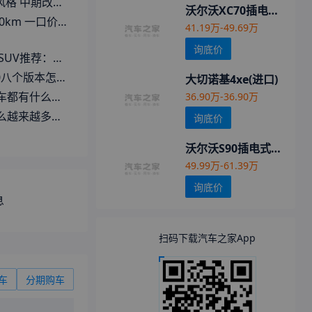
尔沃XC60该怎么选？
沃尔沃XC70插电式混动
元起 一文看懂新款沃尔沃XC60
41.19万-49.69万
询底价
XC60配置深度解读
八个版本怎么选？
大切诺基4xe(进口)
有什么缺点？
36.90万-36.90万
会选沃尔沃XC60？
询底价
沃尔沃S90插电式混动
49.99万-61.39万
询底价
息
扫码下载汽车之家App
车
分期购车