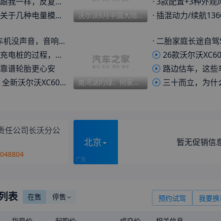
，反复琢磨过后选了T8的
·
3款配置+3种外观风格 中期改款的沃
于几种电量模式的问题
·
插混动力/续航1360km 一口价25.49万
沃尔沃6月中国大陆地区销量13537辆 上半年累计销量70298辆
车机没声音，音响电流噪音
·
二胎家庭长途自驾SUV推荐：沃尔沃
电桩的过程，给个参考
26款沃尔沃XC60
靠谱轮胎更心安
路边估车，这些车都
新沃尔沃XC60香不香？
三十而立，为什么越来越多人最终
南湾湖的绿、何家冲的简在沃尔沃XC60上都能找到与众不同纯粹
责任公司长沃分公
北京
暂无促销信
3048804
型列表
在售
停售
预约试驾
我要换
指导价
起购价
成交价
相关信息