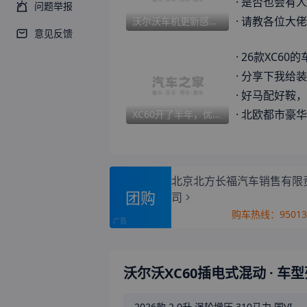
·
是否也会有人跟我一样
问题举报
·
请教各位大佬关
沃尔沃车机更新感受分享
意见反馈
·
26款XC60的
·
分享下我给装充
·
好马配好鞍，
·
北欧都市豪华 全
XC60开了半年，优缺点并存，但体验不打折扣
北京北方长福汽车销售有限
团购
司
购车热线：
9501
沃尔沃XC60插电式混动
· 车
2026款
2.0升 涡轮增压 310马力 国VI