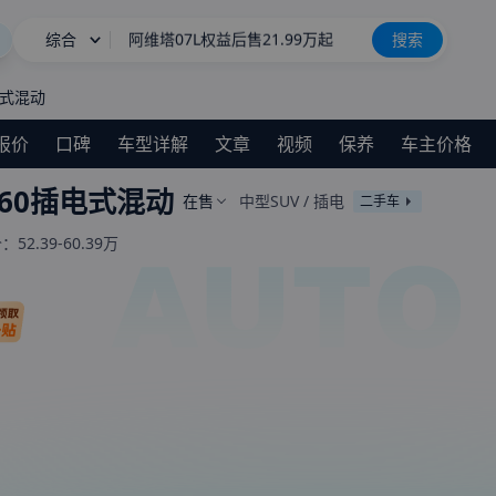
综合
长城H10
搜索
新车上市
钛9/星越L PLUS等 8月新车申报汇总
电式混动
星愿
报价
口碑
车型详解
文章
视频
保养
车主价格
阿维塔07L权益后售21.99万起
60插电式混动
在售
中型SUV
/
插电
二手车
长城H10
新车上市
价：
52.39-60.39万