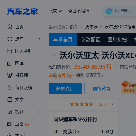
北京
今日不限行
智能助手
首页
当前位置：
选车
沃尔沃
沃尔沃XC60插
选车
车系首页
参数配置
图片实拍
国家补贴
沃尔沃亚太-
沃尔沃XC
图库
28.49-36.99万
经销商报价：
厂商指导
排行榜
查最新成交价
成功获取
每日热榜
获取底价
预约试驾
文章
4.57
视频
同级别车系评分排行
直播
奥迪Q5L
4.53
分
车家号