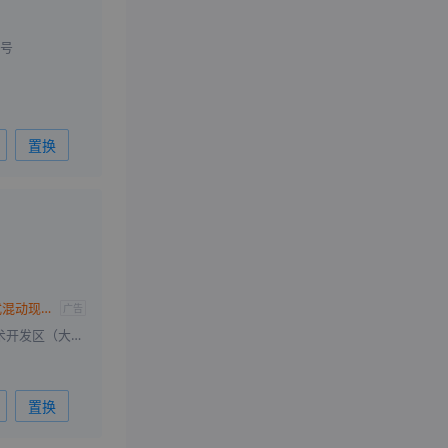
2号
置换
沃尔沃XC60插电式混动现优惠23.9万 欢迎垂询
广告
北京市北京经济技术开发区（大兴）万源街15号
置换