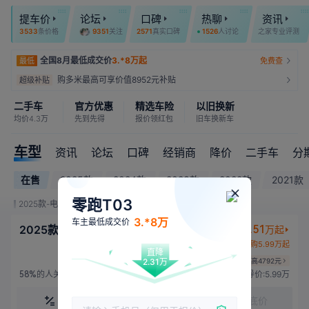
免费权益/付费服务共0项
提车价
论坛
口碑
热聊
资讯
3533
条价格
9351
关注
2571
真实口碑
1526
人讨论
之家专业评测
全系自费·零跑7kW家用充电桩
全国8月最低成交价
3.*8万起
最低
免费查
购多米最高可享价值8952元补贴
超级补贴
二手车
官方优惠
精选车险
以旧换新
均价4.3万
先到先得
报价领红包
旧车换新车
车型
资讯
论坛
口碑
经销商
降价
二手车
分
在售
2025款
2024款
2023款
2022款
2021款
零跑T03
2025款-电动 75马力
3.*8万
车主最低成交价
2025款 310舒享版
5.51
万起
置换
新购5.99万起
直降
2.31万
国家补贴至高4792元
的人关注
指导价:5.99万
58%
计算
对比
获取底价