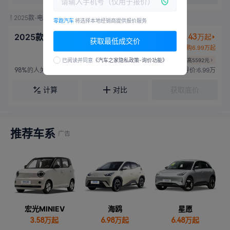
2025款-电动 109马力
零跑汽车
将选择本地经销商提供报价服务
2025款 403舒享版
6.43
万起
置换
获取最低成交价
新购6.99万起
国家补贴至高5592元
已阅读并同意
《汽车之家隐私政策-询价功能》
的人关注
指导价:6.99万
98%
计算
对比
获取底价
推荐车系
宏光MINIEV
海鸥
星愿
3.58
万起
6.98
万起
6.48
万起