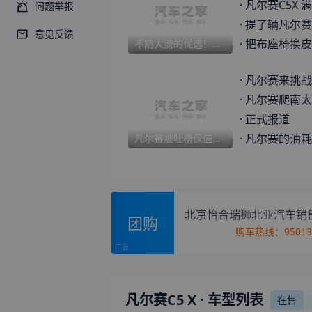
·
凡尔赛C5X 
问题举报
·
提了辆凡尔赛C5X，说
意见反馈
·
把布座椅换皮
不随大流的优选！雪铁龙凡尔赛C5 X2年真实车主用车感受
·
凡尔赛来挑战
·
凡尔赛爬南太行十
·
正式报道
·
凡尔赛的油耗
凡尔赛被吐槽保值率低，开了两年后我的真实看法
北京怡合瑞狮北亚汽车销
团购
购车热线：
9501
凡尔赛C5 X
· 车型列表
在售