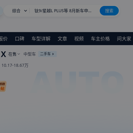
综合
钛9/星越L PLUS等 8月新车申报汇总
搜索
星愿
阿维塔07L权益后售21.99万起
报价
口碑
车型详解
文章
视频
车主价格
问大家
长城H10
新车上市
 X
在售
中型车
二手车
：
10.17-18.67万