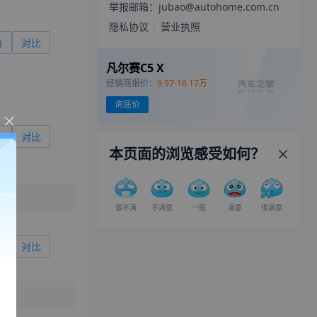
举报邮箱：jubao@autohome.com.cn
隐私协议
营业执照
价
对比
凡尔赛C5 X
经销商报价：
9.97-16.17万
询底价
价
对比
本页面的浏览感受如何？
很不满
不满意
一般
满意
很满意
价
对比