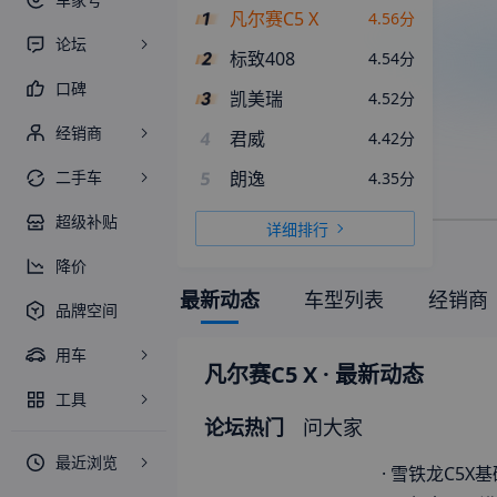
凡尔赛C5 X
4.56
分
论坛
标致408
4.54
分
口碑
凯美瑞
4.52
分
经销商
4
君威
4.42
分
二手车
5
朗逸
4.35
分
超级补贴
详细排行
降价
最新动态
车型列表
经销商
品牌空间
用车
凡尔赛C5 X
· 最新动态
工具
论坛热门
问大家
最近浏览
·
雪铁龙C5X