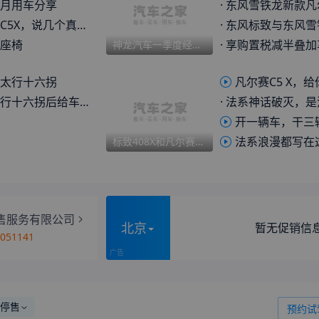
满月用车分享
·
东风雪铁龙新款凡尔赛C5 X将于3月23日
几个真实感受，想买的可以参考
·
东风标致与东风雪铁龙1月销量实现同比
座椅
·
享购置税减半叠加享受国补 东风雪铁
神龙汽车一季度经营规模同比增长17.8% 北京车展将有新惊喜？
太行十六拐
凡尔赛C5 X，给你“4+2
六拐后给车友的建议。
·
法系神话破灭，是消费者不懂
开一辆车，干三辆车的活？新款凡尔赛
法系浪漫都写在这辆凡尔赛上，你会为
标致408X和凡尔赛，这两款法系车，应该咋选
售服务有限公司
北京
暂无促销信
3051141
停售
预约试驾
我要换