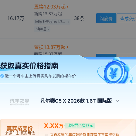
置换
12.03万
起
新购
13.37万
起
16.17万
38
条
询底价
查成交
国家补贴至高1.34万
3年0息
置换
13.87万
起
新购
15.37万
起
18.67万
暂无
询底价
查成交
国家补贴至高1.50万
3年0息
指导价
起购价
成交价
相关信息
来自
东方
的
星空下的约定
刚刚获取了真实成交价
新购
凡尔赛C5 X 2026款 1.6T 国际版
9.97万
起
13.77万
999+
条
询底价
查成交
来自
长治
的
Elegant
刚刚获取了真实成交价
国家补贴至高9970元
来自
南沙群岛
的
阳光下的微
刚刚获取了真实成交价
笑
X.XX
万
比指导价省??元
来自
滁州
的
冯沛沛的爷爷
刚刚获取了真实成交价
指导价
起购价
成交价
相关信息
来源车主 真实可信
来自
株洲
的
無病呻吟
刚刚获取了真实成交价