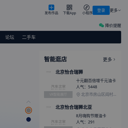
登录
更多
发布作品
下载App
小程序
降价提醒
论坛
二手车
智能逛店
更多
北京怡合瑞狮
十元翻百倍增千元油卡
人气：
5448
北京市房山区阎村镇炒米店北京周路南侧50米
VR智能展厅
北京怡合瑞狮北亚
8月嗨购节赠油卡
人气：
291