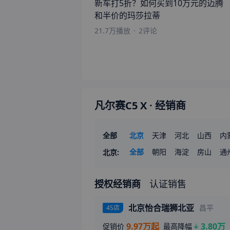
新车打5折？如何买到10万元的迈腾
和半价的玛莎拉蒂
21.7万
播放
·
2
评论
凡尔赛C5 X
· 经销商
全部
北京
天津
河北
山西
内
山东
全部
河南
朝阳
湖北
海淀
湖南
房山
广
通
北京
:
宁夏
新疆
授权经销商
认证销售
北京怡合瑞狮北亚
昌平
4S店
9.97万起
3.80万
促销价
最高降幅