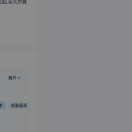
万起,买凡尔赛
展开
序
销量最高