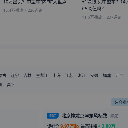
10万出头？中型车“内卷”大盘点
+1块钱,买中型车？14
C5 X,值吗？
来自
咸阳
的
距离流连似水
刚刚获取了真实成交价
15.4万
播放
·
220
评论
11.6万
播放
·
237
评论
来自
日喀则
的
捶死心动
刚刚获取了真实成交价
来自
宜宾
的
南风北至
刚刚获取了真实成交价
来自
蚌埠
的
Lady
刚刚获取了真实成交价
来自
邢台
的
Drinktowind
刚刚获取了真实成交价
来自
东方
的
星空下的约定
刚刚获取了真实成交价
蒙古
辽宁
吉林
黑龙江
上海
江苏
浙江
安徽
福建
江西
东
州
广西
昌平
海南
重庆
四川
贵州
云南
西藏
陕西
甘肃
青海
综合排
北京神龙京津东风标致
海淀
4S店
9.97万起
3.80万
促销价
最高降幅