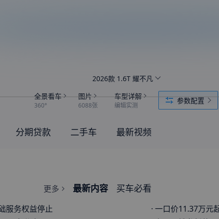
2026款 1.6T 耀不凡
全景看车
图片
车型详解
参数配置
360°
6088张
编辑实测
分期贷款
二手车
最新视频
最新内容
买车必看
更多
基础服务权益停止
·
一口价11.37万元起 舒适配置升级优化 