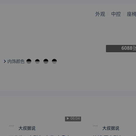
来自
东方
的
星空下的约定
刚刚获取了真实成交价
外观
中控
座
来自
长治
的
Elegant
刚刚获取了真实成交价
来自
南沙群岛
的
阳光下的微
刚刚获取了真实成交价
笑
来自
滁州
的
冯沛沛的爷爷
刚刚获取了真实成交价
来自
株洲
的
無病呻吟
刚刚获取了真实成交价
6088
来自
伊犁
的
Daisy
刚刚获取了真实成交价
内饰颜色
来自
巢湖
的
偏爱
刚刚获取了真实成交价
来自
阿拉尔
的
雨中摇曳的荷
刚刚获取了真实成交价
来自
平顶山
的
北城暖心少女
刚刚获取了真实成交价
来自
果洛
的
友谊地久天长
刚刚获取了真实成交价
来自
福州
的
似是故人来
刚刚获取了真实成交价
来自
西宁
的
我的真心只给你
刚刚获取了真实成交价
来自
潍坊
的
Thewindlosthis
刚刚获取了真实成交价
06:04
eyes
来自
石嘴山
的
秦时明月颖人
刚刚获取了真实成交价
大叔据说
大叔据说
心
来自
信阳
的
给颗糖就不哭
刚刚获取了真实成交价