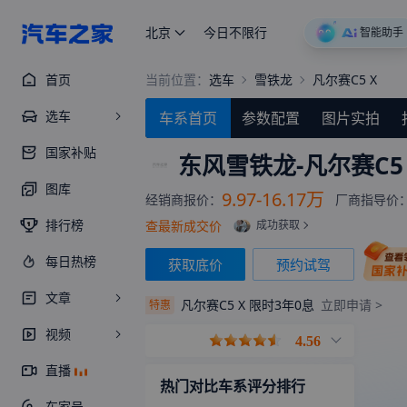
北京
今日不限行
智能助手
首页
当前位置：
选车
雪铁龙
凡尔赛C5 X
选车
车系首页
参数配置
图片实拍
国家补贴
东风雪铁龙-
凡尔赛C5
图库
9.97-16.17万
经销商报价：
厂商指导价
排行榜
查最新成交价
成功获取
每日热榜
获取底价
预约试驾
文章
凡尔赛C5 X 限时3年0息
立即申请 >
特惠
视频
4.56
直播
热门对比车系评分排行
车家号