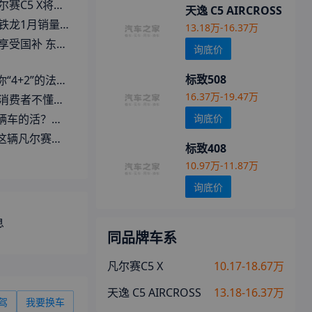
上市 外观与舒适层面迎升级
天逸 C5 AIRCROSS
增长16% 新战略初显成效
13.18万-16.37万
龙和东风标致推出新政策
询底价
标致508
”的法系浪漫｜穆杉车话
16.37万-19.47万
欣赏还是产品不行
询底价
C5 X川西极限三连考
它心动吗？| KenTV
标致408
10.97万-11.87万
询底价
息
同品牌车系
凡尔赛C5 X
10.17-18.67万
天逸 C5 AIRCROSS
13.18-16.37万
车
分期购车