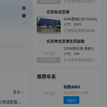
北京市昌平区北七家镇北辰亚运村汽车交易市场3-4
VR智能展厅
北京标龙京津
4008置换红包10000元
人气：
3243
朝阳区姚家园路青年路路口向东150米路南，标致蓝盒子
VR智能展厅
北京神龙京津东风标致
20206款天逸 焕新礼
人气：
764
北京市海淀区西三旗环岛南300米路西
VR智能展厅
推荐车系
标致408X
更多
15.37万-17.97万
询底价
新款凡尔赛C5 X正式上市