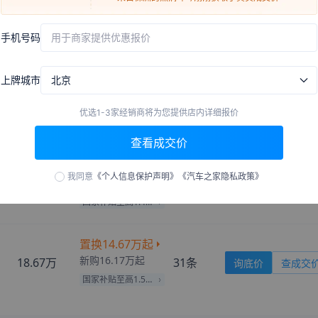
置换
10.68万
起
来自
伊犁
的
Daisy
刚刚获取了真实成交价
新购
11.87万
起
14.37万
999+
条
询底价
查成交
手机号码
用于商家提供优惠报价
来自
巢湖
的
偏爱
刚刚获取了真实成交价
国家补贴至高1.19万
来自
阿拉尔
的
雨中摇曳的荷
刚刚获取了真实成交价
上牌城市
北京
来自
平顶山
的
北城暖心少女
刚刚获取了真实成交价
置换
12.03万
起
来自
果洛
的
友谊地久天长
刚刚获取了真实成交价
新购
13.37万
起
15.87万
999+
条
询底价
查成交
优选1-3家经销商将为您提供店内详细报价
国家补贴至高1.34万
来自
福州
的
似是故人来
刚刚获取了真实成交价
查看成交价
来自
西宁
的
我的真心只给你
刚刚获取了真实成交价
置换
13.20万
起
来自
潍坊
的
Thewindlosthis
刚刚获取了真实成交价
我同意
《个人信息保护声明》
《汽车之家隐私政策》
eyes
新购
14.67万
起
17.1717万
175
条
询底价
查成交
来自
石嘴山
的
秦时明月颖人
刚刚获取了真实成交价
心
国家补贴至高1.47万
来自
信阳
的
给颗糖就不哭
刚刚获取了真实成交价
来自
咸阳
的
距离流连似水
刚刚获取了真实成交价
置换
14.67万
起
来自
日喀则
的
捶死心动
刚刚获取了真实成交价
新购
16.17万
起
18.67万
31
条
询底价
查成交
来自
宜宾
的
南风北至
刚刚获取了真实成交价
国家补贴至高1.50万
来自
蚌埠
的
Lady
刚刚获取了真实成交价
来自
邢台
的
Drinktowind
刚刚获取了真实成交价