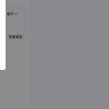
展开
序
销量最高