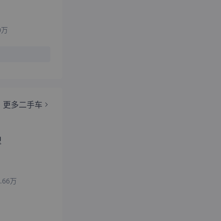
0
万
更多二手车
型
.66
万