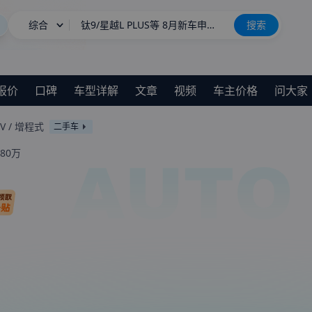
综合
钛9/星越L PLUS等 8月新车申报汇总
搜索
星愿
全新宝马i3正式下线
报价
口碑
车型详解
文章
视频
车主价格
问大家
长城H10
新车上市
V
/
增程式
二手车
.80万