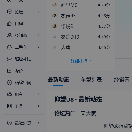
问界M9
4.70
分
论坛
极氪9X
4.58
分
口碑
华境S
4.57
分
经销商
4
零跑D19
4.49
分
二手车
5
大唐
4.45
分
超级补贴
详细排行
降价
最新动态
车型列表
经销商
品牌空间
用车
仰望U8
· 最新动态
工具
论坛热门
问大家
最近浏览
·
仰望u8玩涮锅，