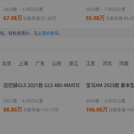
来自
湖州
的
承欢
刚刚获取了真实成交价
2023款
3.50万公里
2023款
7.80万公里
来自
太原
的
我是你的小可怜
刚刚获取了真实成交价
67.98
万
55.98
万
比新车省:
51.20
万
比新车省:
63.2
来自
朝阳
的
乱世小魔女
刚刚获取了真实成交价
来自
六安
的
可爱的小猫咪
刚刚获取了真实成交价
估、轻松卖高价
、马上
高价卖车
。
来自
七台河
的
无法忘却的旧
刚刚获取了真实成交价
爱
来自
毕节
的
考虑考虑看看
刚刚获取了真实成交价
来自
锦州
的
半呆半萌半幼稚
刚刚获取了真实成交价
北京
上海
广东
山东
浙江
江苏
河北
河南
来自
保定
的
Thewindlosthis
刚刚获取了真实成交价
eyes
迈巴赫GLS 2021款 GLS 480 4MATIC
宝马XM 2023款 基本
2021款
6.50万公里
2023款
2.00万公里
88.80
万
106.00
万
比新车省:
110.17
万
比新车省:
143