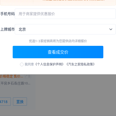
来自
许昌
的
不可触碰的伤
刚刚获取了真实成交价
手机号码
用于商家提供优惠报价
宁
吉林
上海
江苏
浙江
安徽
福建
江西
山东
河南
湖北
来自
临汾
的
嘴角一抹清凉
刚刚获取了真实成交价
庆
四川
贵州
云南
陕西
来自
茂名
宁夏
的
我的女神你别碰
新疆
刚刚获取了真实成交价
上牌城市
北京
来自
贺州
的
不一样的烟火
刚刚获取了真实成交价
来自
汕头
的
微微一笑是倾城
刚刚获取了真实成交价
综合排
优选1-3家经销商将为您提供店内详细报价
来自
阜阳
的
天降神白虎狐
刚刚获取了真实成交价
查看成交价
来自
阳江
的
炙熱的夏天
刚刚获取了真实成交价
来自
柳州
的
杨光下的背颖
刚刚获取了真实成交价
我同意
《个人信息保护声明》
《汽车之家隐私政策》
来自
牡丹江
的
梦魇
刚刚获取了真实成交价
仰望U8目前价格稳定 售价100.8万元起
广告
来自
湖州
的
承欢
刚刚获取了真实成交价
北京市朝阳区平房乡石各庄路100号二层南201号
来自
太原
的
我是你的小可怜
刚刚获取了真实成交价
来自
朝阳
的
乱世小魔女
刚刚获取了真实成交价
来自
六安
的
可爱的小猫咪
刚刚获取了真实成交价
4718
置换
来自
七台河
的
无法忘却的旧
刚刚获取了真实成交价
爱
来自
毕节
的
考虑考虑看看
刚刚获取了真实成交价