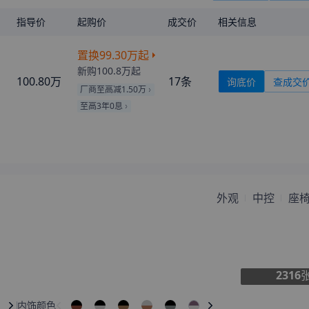
指导价
起购价
成交价
相关信息
置换
99.30万
起
新购
100.8万
起
100.80万
17
条
询底价
查成交
厂商至高减1.50万
至高3年0息
外观
中控
座
2316
内饰颜色