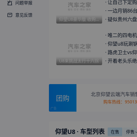
·
让自己下定购买
问题举报
·
一边月销86台一边被抢光，
意见反馈
·
疑似贵州六盘水仰望高速追尾
仰望U8豪华版 收购行情参考
·
唯二的四电机越野车，电池比仰望
·
仰望u8玩涮锅，
·
路虎卫士vs仰望u8
·
开着老头乐绝望u8
U8来挑战太行十六拐
北京仰望云端汽车销
团购
购车热线：
9501
仰望U8
· 车型列表
在售
停售