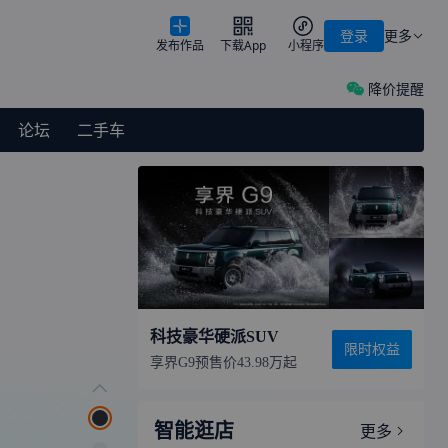
登录
更多
发布作品
下载App
小程序
降价提醒
论坛
二手车
科技豪华硬派SUV
限时权益
享界G9预售价43.98万起
智能逛店
更多