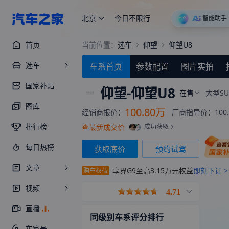
北京
今日不限行
智能助手
首页
当前位置：
选车
仰望
仰望U8
选车
车系首页
参数配置
图片实拍
国家补贴
仰望-
仰望U8
在售
大型SU
图库
100.80万
经销商报价：
厂商指导价：
100
排行榜
查最新成交价
成功获取
每日热榜
获取底价
预约试驾
文章
享界G9至高3.15万元权益
即刻下订 >
购车权益
视频
4.71
直播
同级别车系评分排行
车家号