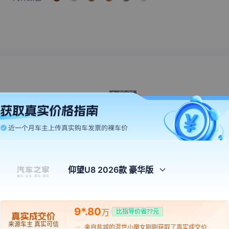
05:36
车市物语
极速三分半
比亚迪亮出“5分钟闪充”，燃油车信仰
让充电比加油更快？比
还剩多少？
球最夯电池+充电桩！
5.3万
播放
·
65
评论
68.4万
播放
·
102
评论
仰望U8 2026款 豪华版
来自
保定
的
Thewindlosthis
刚刚获取了真实成交价
eyes
来自
汕尾
的
爱在最相思
刚刚获取了真实成交价
9*.80
万
比指导价省??元
来自
盐城
的
混世小魔女
刚刚获取了真实成交价
来源车主 真实可信
来自
安康
的
逆夏
刚刚获取了真实成交价