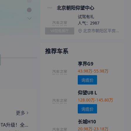
北京朝阳仰望中心
试驾有礼
人气：
2987
北京市朝阳区平房乡石各庄路100号二层南201号
VR智能展厅
推荐车系
享界G9
43.98万-55.98万
询底价
仰望U8 L
128.00万-145.80万
询底价
更多
长城H10
号可调/导航播报可自主开关等
20.98万-23.18万