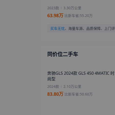
2023款
3.30万公里
63.98
万
比新车省:
55.20
万
买车无忧
、
海量车源、品质保障、上门评
同价位二手车
奔驰GLS 2024款 GLS 450 4MATIC 时
尚型
2024款
2.10万公里
83.80
万
比新车省:
50.60
万