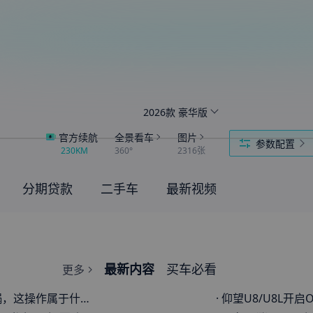
2026款 豪华版
官方续航
全景看车
图片
参数配置
230KM
360°
2316张
分期贷款
二手车
最新视频
最新内容
买车必看
更多
这操作属于什么水平？
·
仰望U8/U8L开启OTA升级！全局三挡字