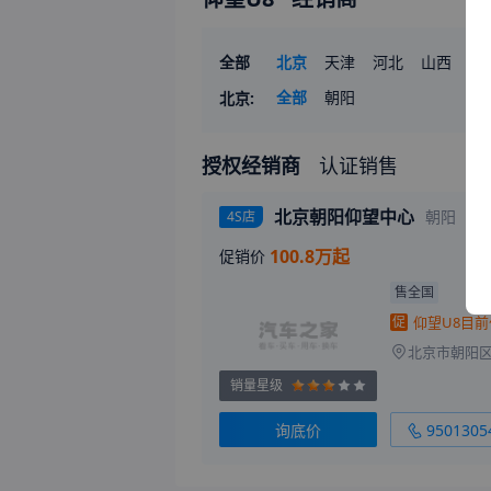
全部
北京
天津
河北
山西
辽
湖南
全部
广东
朝阳
广西
海南
重
北京
:
授权经销商
认证销售
北京朝阳仰望中心
朝阳
4S店
100.8万起
促销价
售全国
促
销量星级
询底价
9501305