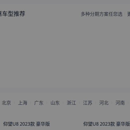
来自
锦州
的
半呆半萌半幼稚
刚刚获取了真实成交价
惠车型推荐
多种分期方案任您选
来自
保定
的
Thewindlosthis
刚刚获取了真实成交价
eyes
来自
汕尾
的
爱在最相思
刚刚获取了真实成交价
来自
盐城
的
混世小魔女
刚刚获取了真实成交价
来自
安康
的
逆夏
刚刚获取了真实成交价
来自
许昌
的
不可触碰的伤
刚刚获取了真实成交价
来自
临汾
的
嘴角一抹清凉
刚刚获取了真实成交价
来自
茂名
的
我的女神你别碰
刚刚获取了真实成交价
来自
贺州
的
不一样的烟火
刚刚获取了真实成交价
来自
汕头
的
微微一笑是倾城
刚刚获取了真实成交价
来自
阜阳
的
天降神白虎狐
刚刚获取了真实成交价
北京
上海
广东
山东
浙江
江苏
河北
河南
来自
阳江
的
炙熱的夏天
刚刚获取了真实成交价
来自
柳州
的
杨光下的背颖
刚刚获取了真实成交价
来自
牡丹江
的
梦魇
刚刚获取了真实成交价
仰望U8 2023款 豪华版
仰望U8 2023款 豪华版