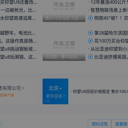
仰望U8还要改进条件
·
12年暴涨400公斤！国家喊
比亚迪的百万豪车战略到底翻没翻？
·
智慧物联场景上新等11项新增功能 仰望
大货车车主发文维权，智驾没兜底？
倒爬45°坡？！四电机的仰望U8告诉
售价12万元起 可定制多项专属细节 仰望全系车型高定版上市
U8还大，红旗G919有没有两把刷子
第28届哈尔滨国际
这操作真是随心所欲啊！
花100万买台仰望U8，
挑战钢板坡，谁的表现更出色？
·
从比亚迪仰望到小米澎程，车企现
玩涮锅，这表现怎么样？
比亚迪挤爆英国，但
大四座，奢华加倍！仰望U8鼎藏版
北京
售有限公司
·
仰望U8目前价格稳定 售价100
3054718
更多促销
预约试驾
我要换