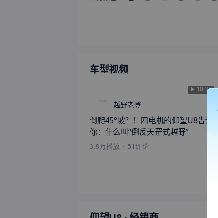
车型视频
10:35
越野老登
倒爬45°坡？！四电机的仰望U8告诉
你：什么叫“倒反天罡式越野”
3.8万
播放
·
51
评论
仰望U8
· 经销商