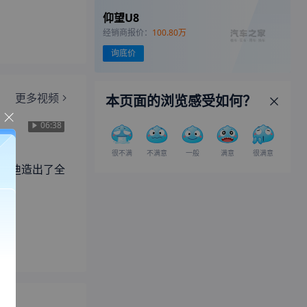
仰望U8
经销商报价：
100.80万
询底价
更多视频
本页面的浏览感受如何？
06:38
很不满
不满意
一般
满意
很满意
亚迪造出了全