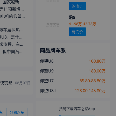
新能源车“减肥”
询底价
U8推出新一轮OTA升级
你：什么叫“倒反天罡式越野”
豹8
41.98万-42.78万
车展探热门车
询底价
是什么体验...
在都热衷“造船”了？
同品牌车系
中国汽车还没赢
仰望U8
100.80万
仰望U9
180.00万
仰望U7
65.80-88.80万
.8万元起
08月07日
仰望U8 L
128.00-145.80万
扫码下载汽车之家App
车
分期购车