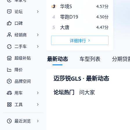
华境S
4.57
分
论坛
4
零跑D19
4.50
分
口碑
5
大唐
4.47
分
经销商
详细排行
二手车
超级补贴
最新动态
车型列表
分期贷
降价
迈莎锐GLS
· 最新动态
品牌空间
论坛热门
问大家
用车
工具
最近浏览