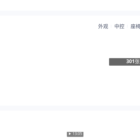
外观
中控
座
301
张
13:05