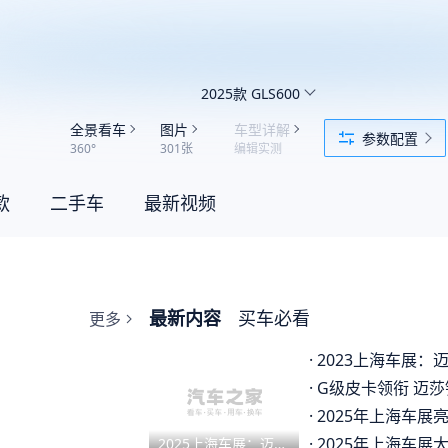
2025款 GLS600
全景看车
图片
车型详解
参数配置
360°
301张
编辑实测
款
二手车
最新视频
最新内容
买车必看
更多
·
2023上海车展：迈莎锐GL
·
G级皮卡领衔 迈莎锐上
·
2025年上海车展亮相三款百万级
·
2025年上海车展大盘点，三款百
2025上海车展：迈莎锐G级/GLS/V级/库里南亮相上海车展 极致奢华