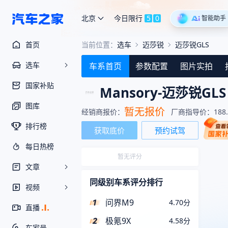
北京
今日限行
5
0
智能助手
首页
当前位置：
选车
迈莎锐
迈莎锐GLS
选车
车系首页
参数配置
图片实拍
国家补贴
Mansory-
迈莎锐GLS
图库
暂无报价
经销商报价：
厂商指导价：
188
排行榜
获取底价
预约试驾
每日热榜
暂无评分
文章
同级别车系评分排行
视频
问界M9
4.70
分
直播
极氪9X
4.58
分
车家号