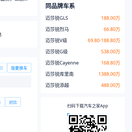
同品牌车系
迈莎锐GLS
188.00万
迈莎锐烈马
66.80万
息
迈莎锐V级
69.80-188.80万
迈莎锐G级
538.00万
迈莎锐Cayenne
168.80万
驾
我要换车
迈莎锐库里南
1388.00万
迈莎锐添越
488.00万
价
对比
扫码下载汽车之家App