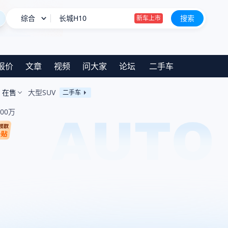
综合
钛9/星越L PLUS等 8月新车申报汇总
搜索
星愿
雪佛兰将停止在华销售？官方回应
报价
文章
视频
问大家
论坛
二手车
长城H10
新车上市
在售
大型SUV
二手车
.00万