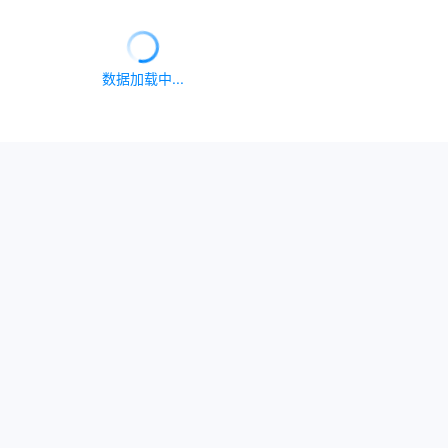
双簧线
上海车展神秘豪车来啦！有钱人的豪
车原来是这样的~
2196
播放
·
0
评论
- 已加载全部 -