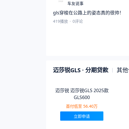
车友说事
gls穿梭在公路上的姿态真的很帅！
419
播放
·
0
评论
迈莎锐GLS
· 分期贷款
其他
迈莎锐 迈莎锐GLS 2025款
GLS600
首付低至
56.40万
立即申请