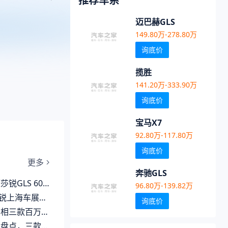
推荐车系
迈巴赫GLS
149.80万-278.80万
询底价
揽胜
141.20万-333.90万
询底价
宝马X7
92.80万-117.80万
询底价
更多
奔驰GLS
S 600正式上市
96.80万-139.82万
海车展阵容曝光
询底价
豪车，谁更值得关注？
万级豪车该如何选择？