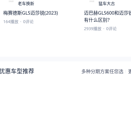
老车换新
猛车大古
梅赛德斯GLS迈莎锐(2023)
迈巴赫GLS600和迈莎锐
有什么区别？
164
播放
·
0
评论
2939
播放
·
0
评论
优惠车型推荐
多种分期方案任您选