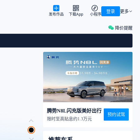
登录
更多
发布作品
下载App
小程序
降价提醒
腾势N8L闪充版美好出行
预约试驾
限时至高贴息约1.3万元