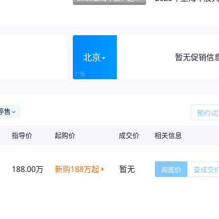
北京
暂无促销信
停售
预约试
指导价
起购价
成交价
相关信息
188.00万
新购
188万
起
暂无
询底价
查成交