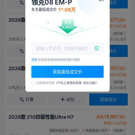
领克08 EM-P
计算
对比
获取底价
1*.08万
车主最低成交价
2026款 160长续航Ultra
15.57
万起
置换
直降
新购17.58万起
3.50万
国家补贴至高1.41万
厂商至高减2.10万
2年0息
的人关注
指导价:19.28万
33%
计算
对比
获取底价
领克
将选择本地经销商提供报价服务
2026款 230超长续航Ultra
16.59
万起
置换
获取最低成交价
新购18.68万起
国家补贴至高1.49万
厂商至高减2.30万
2年0息
已阅读并同意
《汽车之家隐私政策-询价功能》
的人关注
指导价:20.58万
47%
计算
对比
获取底价
2026款 210四驱性能Ultra H7
18.88
万起
置换
新购20.98万起
国家补贴至高1.50万
厂商至高减2.30万
2年0息