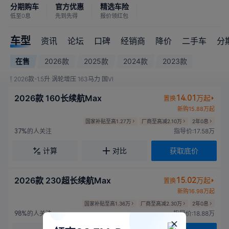
分期购车
官方优惠
精选车险
低至0息
先到先得
报价领红包
车型
资讯
论坛
口碑
经销商
降价
二手车
分
在售
2026款
2025款
2024款
2023款
2026款-1.5升 涡轮增压 163马力 国VI
2026款 160长续航Max
14.01
万起
置换
新购15.88万起
国家补贴至高1.27万
厂商至高减2.10万
2年0息
的人关注
指导价:17.58万
37%
计算
对比
获取底价
2026款 230超长续航Max
15.02
万起
置换
新购16.98万起
国家补贴至高1.36万
厂商至高减2.30万
2年0息
的人关注
指导价:18.88万
98%