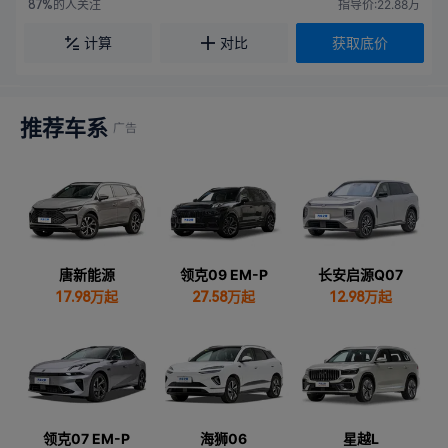
的人关注
指导价:22.88万
87%
计算
对比
获取底价
推荐车系
唐新能源
领克09 EM-P
长安启源Q07
17.98
万起
27.58
万起
12.98
万起
领克07 EM-P
海狮06
星越L