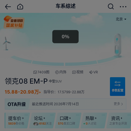
车系综述
北京
7409图
内饰
视频
VR
领克08 EM-P
中型SUV
参数配置
15.88-20.98万
指导价：17.5799-22.88万
最近推送时间 2026年7月14日
更多
免费权益/付费服务共0项
提车价
论坛
口碑
热聊
资讯
5839
条价格
6182
关注
570
真实口碑
0
人讨论
之家专业评测