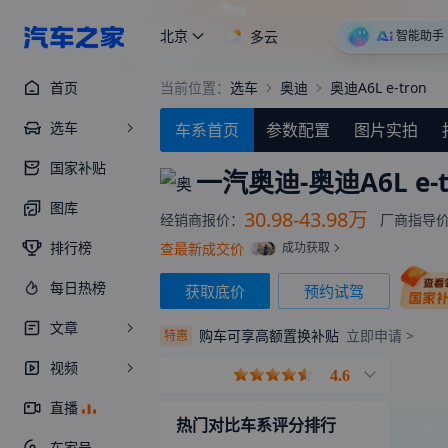
北京
今日限行
4
9
智能助手
首页
当前位置：
选车
奥迪
奥迪A6L e-tron
选车
车系首页
参数配置
图片实拍
国家补贴
一汽奥迪-
奥迪A6L e-t
图库
30.98-43.98万
经销商报价：
厂商指导
排行榜
查最新成交价
成功获取
每日热榜
获取底价
预约试驾
文章
购车可享高额置换补贴
立即申请 >
特惠
视频
4.6
直播
热门对比车系评分排行
车家号