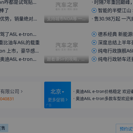
咋都是试驾贴，一个提车的也没有
·
时隔7年重回巅峰，奥迪高管集体发声：
n太棒了
智能的半壁江山 华为乾
销量绝对惨淡，拭目以待！
·
售30.98万起 一汽奥迪A6L e-tron
支持城市NOA等 一汽奥迪乾崑智驾正式上线 含全新奥迪A6L等车型
-tron，说几个最直接的感受。
德系经典 新能源时代 
重比油车A6L的载重
深度总结上半年豪华品牌汽车市场
 上市，豪华感拉满，充电慢到怀疑人生
纯电行政旗舰A6L，超
e-tron，BBA真香了？
纯电行政轿车还要看BBA？奥迪A6L e-
跟着谭Sir的攻略，在重庆开了一天全新奥迪A6L
北京
售有限公司
·
奥迪A6L e-tron价格稳定 欢
·
奥迪A6L e-tron多款车型欢
3040831
更多促销
在售
预约试