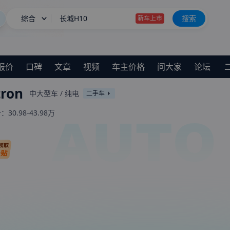
综合
长城H10上市限时20.18万起
搜索
星愿
尊界MPV上市售64.8万起
报价
口碑
文章
视频
车主价格
问大家
论坛
长城H10
新车上市
ron
中大型车
/
纯电
二手车
价：
30.98-43.98万