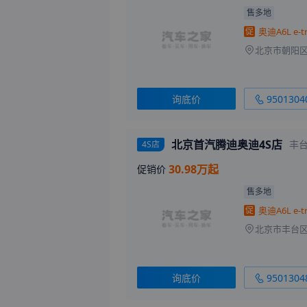
售多地
促
询底价
9501304
北京首汽腾迪奥迪4S店
丰
4S店
30.98万起
促销价
售多地
促
询底价
9501304