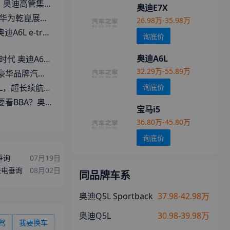
要重新定义“中国式豪华”
奥迪E7X
崑展台堪比小车展
26.98万-35.98万
上市 比燃油版更年轻/更便宜！
询底价
奥迪A6L
奥迪A6L的新变化
32.29万-55.89万
，以及下半年的展望。
询底价
长续航高端商务电车
tron入手30.98万起值不值？
宝马i5
36.80万-45.80万
询底价
迎垂询
07月19日
迎来电垂询
08月02日
同品牌车系
奥迪Q5L Sportback
37.98-42.98万
奥迪Q5L
30.98-39.98万
驾
我要换车