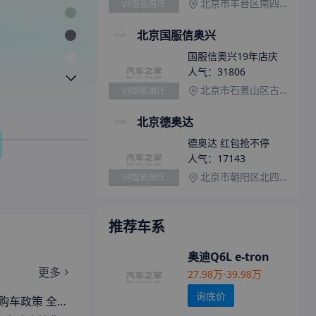
北京市丰台区南四环中路260号新发地汽车市场东区1号展厅
VR智能展厅
北京国服信奥兴
国服信奥兴19年店庆
人气：
31806
北京市石景山区古城大街国际汽车贸易服务园区F区9号
VR智能展厅
北京德奥达
德奥达 红包抢不停
人气：
17143
北京市朝阳区北四环东路太阳宫十字口甲1号
VR智能展厅
推荐车系
奥迪Q6L e-tron
更多
27.98万-39.98万
询底价
开放5年0首付金融方案