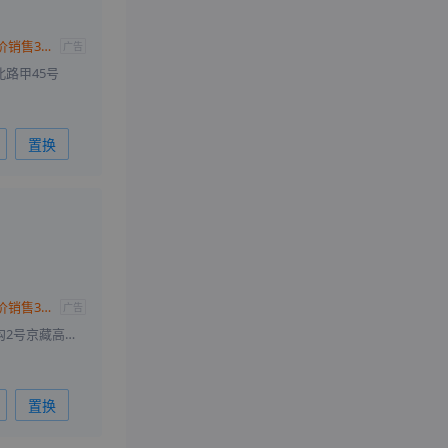
奥迪A6L e-tron正价销售30.98万元起
广告
路甲45号
置换
奥迪A6L e-tron正价销售30.98万元起
广告
北京市朝阳区花虎沟2号京藏高速出京方向辅路清河收费站南50米路东
置换