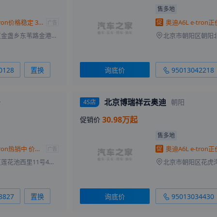
来自
延边
的
病态系少女
刚刚获取了真实成交价
售多地
来自
恩施
的
孤单荒凉了
刚刚获取了真实成交价
奥迪A6L e-tron价格稳定 30.98万起售
促
广告
来自
衡阳
的
Mole
刚刚获取了真实成交价
北京市朝阳区金盏乡东苇路金港汽车公园C区19号（蟹岛对面）
北京市朝阳区朝阳北
来自
石家庄
的
爱一个人很难
刚刚获取了真实成交价
来自
重庆
的
没倪一样萧洒
刚刚获取了真实成交价
0128
置换
询底价
95013042218
北京博瑞祥云奥迪
台
朝阳
4S店
30.98万起
促销价
售多地
奥迪A6L e-tron热销中 价格稳定
促
广告
北京市丰台区莲花池西里11号4号楼
8827
置换
询底价
95013034430