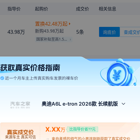
指导价
起购价
成交价
相关信息
置换
42.48万
起
新购
43.98万
起
43.98万
5
条
询底价
查成交
国家补贴至高1.50万
外观
中控
座
来自
重庆
的
没倪一样萧洒
刚刚获取了真实成交价
来自
商洛
的
泼宾该符匹璀
刚刚获取了真实成交价
来自
喀什
的
喜遇你.
刚刚获取了真实成交价
奥迪A6L e-tron 2026款 长续航版
1842
来自
襄阳
的
等你来爱你我
刚刚获取了真实成交价
内饰颜色
来自
柳州
的
Lolita
刚刚获取了真实成交价
X.XX
万
比指导价省??元
来自
内江
的
終點回到原點
刚刚获取了真实成交价
来源车主 真实可信
来自
孝感
的
帅气的小男孩
刚刚获取了真实成交价