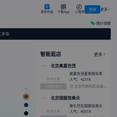
登录
更多
发布作品
下载App
小程序
降价提醒
二手车
智能逛店
更多
北京奥嘉世茂
奥嘉世茂夏季购车季
人气：
42316
北京市朝阳区金盏乡东苇路金港汽车公园C区19号（蟹岛对面）
VR智能展厅
北京国服信奥众
豪礼尽在国服信奥众
人气：
40319