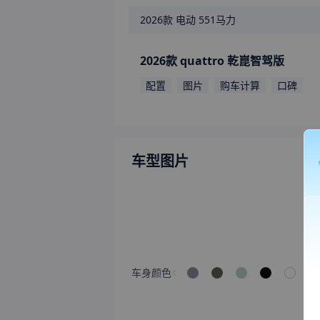
2026款
电动 551马力
2026款 quattro 乾崑智驾版
配置
图片
购车计算
口碑
车型图片
车身颜色