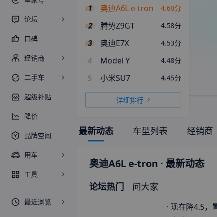
奥迪A6L e-tron
4.60
分
论坛
腾势Z9GT
4.58
分
口碑
奥迪E7X
4.53
分
经销商
4
Model Y
4.48
分
二手车
5
小米SU7
4.45
分
超级补贴
详细排行
降价
最新动态
车型列表
经销商
品牌空间
用车
奥迪A6L e-tron
· 最新动态
工具
论坛热门
问大家
最近浏览
·
现在降4.5，置换补贴3