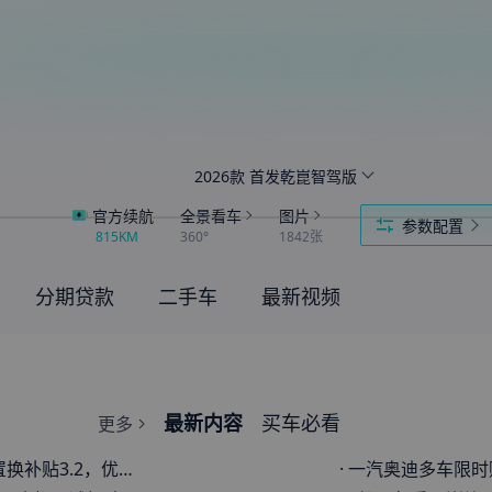
2026款 首发乾崑智驾版
官方续航
全景看车
图片
参数配置
815KM
360°
1842张
分期贷款
二手车
最新视频
最新内容
买车必看
更多
.2，优惠合计7.7感觉太少了
·
一汽奥迪多车限时购车政策 全系车型