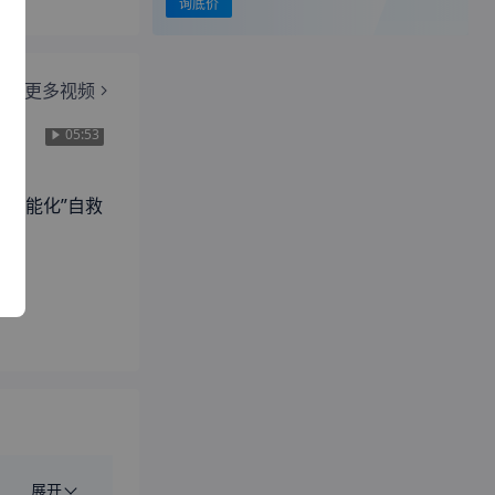
询底价
更多视频
05:53
A“智能化”自救
展开