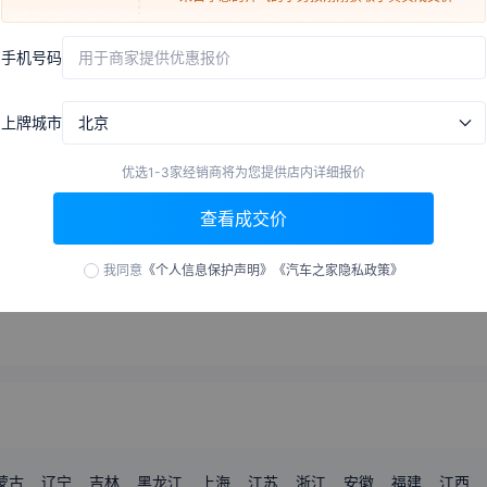
来自
朝阳
的
desire
刚刚获取了真实成交价
手机号码
用于商家提供优惠报价
来自
衡水
的
渡你眉间河川
刚刚获取了真实成交价
来自
包头
的
世界那么大
刚刚获取了真实成交价
上牌城市
北京
来自
阿里
的
只生欢喜不生愁
刚刚获取了真实成交价
10:23
来自
滨州
的
我是你的小可怜
刚刚获取了真实成交价
之家试车
极速三分半
优选1-3家经销商将为您提供店内详细报价
来自
南宁
的
一起走过的日子
刚刚获取了真实成交价
传统豪华+纯电+华为辅助驾驶！奥迪
2025上海车展：看BB
查看成交价
A6L e-tron它真的能打吗？
来自
郴州
的
剑侠世界和平
运动！
刚刚获取了真实成交价
来自
白城
的
暖暖的陌生人
刚刚获取了真实成交价
7.8万
播放
·
22
评论
25.3万
播放
·
62
评论
我同意
《个人信息保护声明》
《汽车之家隐私政策》
来自
七台河
的
巧手专业织补
刚刚获取了真实成交价
来自
延边
的
病态系少女
刚刚获取了真实成交价
来自
恩施
的
孤单荒凉了
刚刚获取了真实成交价
来自
衡阳
的
Mole
刚刚获取了真实成交价
来自
石家庄
的
爱一个人很难
刚刚获取了真实成交价
来自
重庆
的
没倪一样萧洒
刚刚获取了真实成交价
蒙古
辽宁
吉林
黑龙江
上海
江苏
浙江
安徽
福建
江西
来自
商洛
的
泼宾该符匹璀
刚刚获取了真实成交价