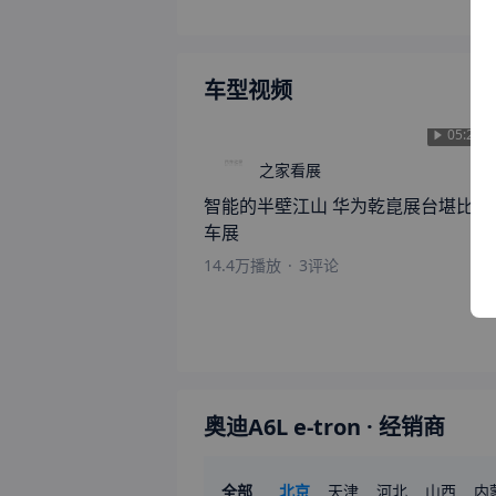
车型视频
05:27
之家看展
智能的半壁江山 华为乾崑展台堪比小
车展
14.4万
播放
·
3
评论
奥迪A6L e-tron
· 经销商
全部
北京
天津
河北
山西
内