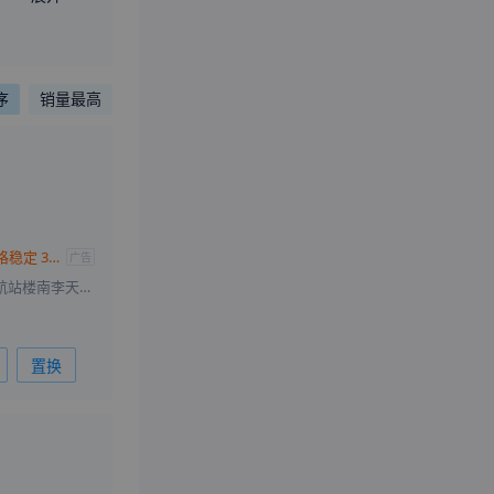
序
销量最高
奥迪A6L e-tron价格稳定 30.98万起售
广告
北京市首都机场T3航站楼南李天路南半壁店14号
置换