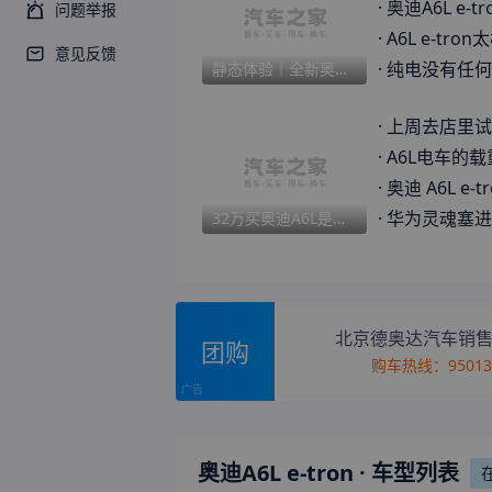
·
奥迪A6L e-tron
问题举报
·
A6L e-tro
意见反馈
·
纯电没有任何优势，
静态体验｜全新奥迪A6L e-tron，大叔变帅哥！带老板们感受下
·
上周去店里试驾了A6L e
·
A6L电车的载
·
奥迪 A6L e-tron
·
华为灵魂塞进奥迪A6L 
32万买奥迪A6L是交智商税？这代C级车把新势力按地上摩擦
北京德奥达汽车销
团购
购车热线：
9501
奥迪A6L e-tron
· 车型列表