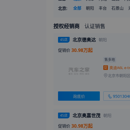
山东
全部
河南
朝阳
湖北
丰台
湖南
石景山
广
北京
:
宁夏
新疆
授权经销商
认证销售
北京德奥达
朝阳
4S店
30.98万起
促销价
售多地
促
询底价
9501304
北京奥嘉世茂
朝阳
4S店
30.98万起
促销价