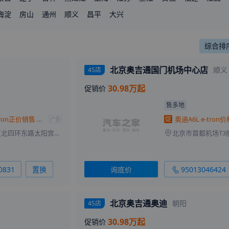
东
海淀
广西
房山
海南
通州
重庆
顺义
四川
昌平
贵州
大兴
云南
西藏
陕西
甘肃
青海
来自
喀什
的
喜遇你.
刚刚获取了真实成交价
来自
襄阳
的
等你来爱你我
刚刚获取了真实成交价
综合排
来自
柳州
的
Lolita
刚刚获取了真实成交价
来自
内江
的
終點回到原點
刚刚获取了真实成交价
北京奥吉通国门机场中心店
顺义
4S店
来自
孝感
的
帅气的小男孩
刚刚获取了真实成交价
30.98万起
促销价
来自
朝阳
的
desire
刚刚获取了真实成交价
售多地
来自
衡水
的
渡你眉间河川
刚刚获取了真实成交价
奥迪A6L e-tron正价销售 现30.98万起
促
广告
来自
包头
的
世界那么大
刚刚获取了真实成交价
北京市朝阳区北四环东路太阳宫十字口甲1号
来自
阿里
的
只生欢喜不生愁
刚刚获取了真实成交价
来自
滨州
的
我是你的小可怜
刚刚获取了真实成交价
来自
南宁
的
一起走过的日子
刚刚获取了真实成交价
0831
置换
询底价
95013046424
来自
郴州
的
剑侠世界和平
刚刚获取了真实成交价
来自
白城
的
暖暖的陌生人
刚刚获取了真实成交价
北京奥吉通奥迪
朝阳
4S店
来自
七台河
的
巧手专业织补
刚刚获取了真实成交价
30.98万起
促销价