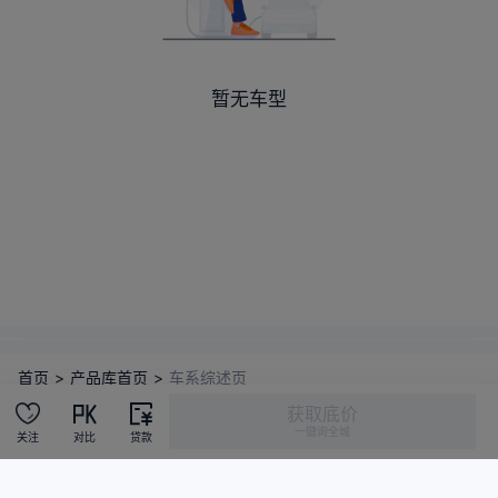
暂无车型
首页
>
产品库首页
>
车系综述页
获取底价
一键询全城
给我们建议
关注
对比
贷款
©2026 汽车之家 m.autohome.com.cn