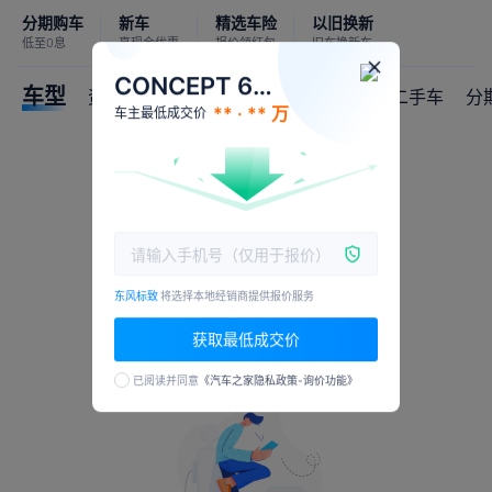
分期购车
新车
精选车险
以旧换新
低至0息
享现金优惠
报价领红包
旧车换新车
CONCEPT 6狮锐
车型
资讯
论坛
口碑
经销商
降价
二手车
分
** · ** 万
车主最低成交价
东风标致
将选择本地经销商提供报价服务
获取最低成交价
已阅读并同意
《汽车之家隐私政策-询价功能》