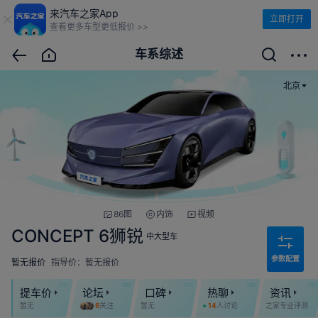
来汽车之家App
立即打开
查看更多车型更低报价 >>
车系综述
北京
86图
内饰
视频
CONCEPT 6狮锐
中大型车
参数配置
暂无报价
指导价：暂无报价
提车价
论坛
口碑
热聊
资讯
暂无
6
关注
暂无
14
人讨论
之家专业评测