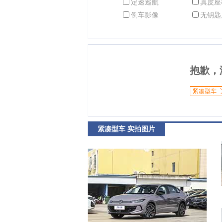
定速巡航
真皮座
倒车影像
无钥匙
抱歉，
紧凑型车
紧凑型车 实拍图片