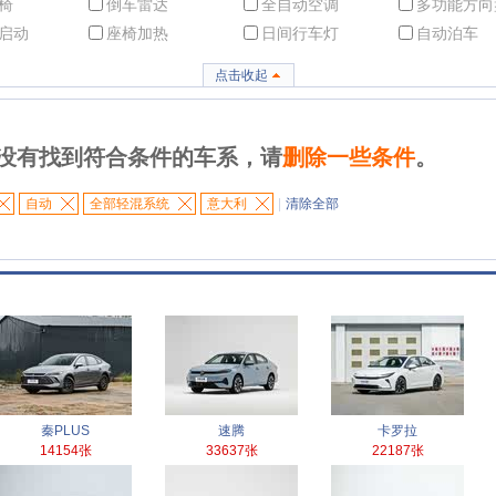
椅
倒车雷达
全自动空调
多功能方向
启动
座椅加热
日间行车灯
自动泊车
点击收起
没有找到符合条件的车系，请
删除一些条件
。
自动
全部轻混系统
意大利
|
清除全部
秦PLUS
速腾
卡罗拉
14154张
33637张
22187张