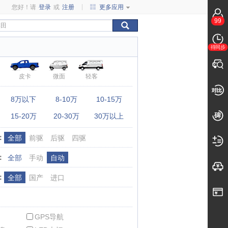
您好！请
登录
或
注册
更多应用
99
待同步
皮卡
微面
轻客
：
8万以下
8-10万
10-15万
15-20万
20-30万
30万以上
：
全部
前驱
后驱
四驱
：
全部
手动
自动
：
全部
国产
进口
GPS导航