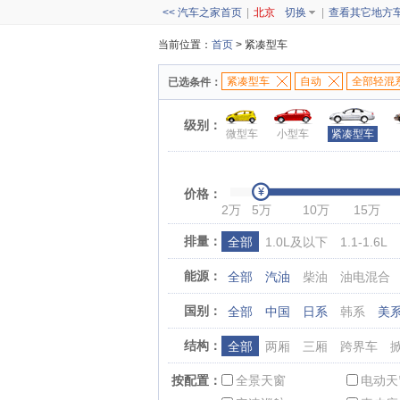
<< 汽车之家首页
|
北京
切换
|
查看其它地方
当前位置：
首页
> 紧凑型车
紧凑型车
自动
全部轻混
已选条件：
级别：
微型车
小型车
紧凑型车
价格：
2万
5万
10万
15万
排量：
全部
1.0L及以下
1.1-1.6L
能源：
全部
汽油
柴油
油电混合
国别：
全部
中国
日系
韩系
美
结构：
全部
两厢
三厢
跨界车
按配置：
全景天窗
电动天