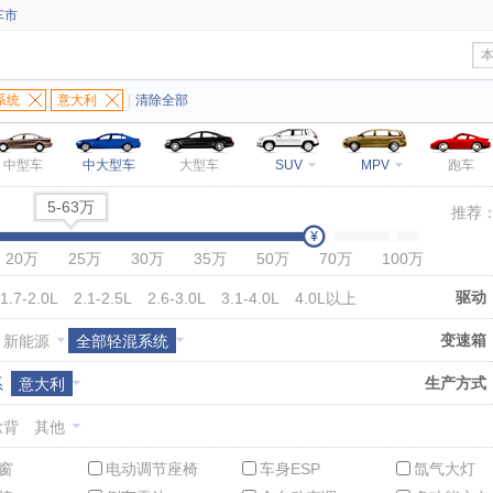
车市
系统
意大利
|
清除全部
中型车
中大型车
大型车
SUV
MPV
跑车
5-63万
推荐
20万
25万
30万
35万
50万
70万
100万
驱动
1.7-2.0L
2.1-2.5L
2.6-3.0L
3.1-4.0L
4.0L以上
变速箱
新能源
全部轻混系统
生产方式
系
意大利
掀背
其他
窗
电动调节座椅
车身ESP
氙气大灯