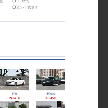
盘
LED大灯
蓝牙/车载电话
轩逸
奥迪A3
24749张
37245张