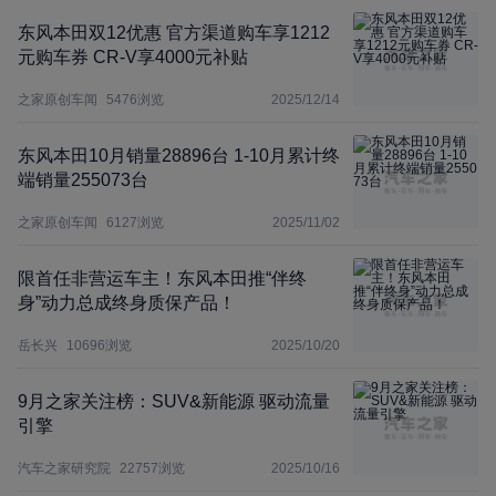
东风本田双12优惠 官方渠道购车享1212
元购车券 CR-V享4000元补贴
之家原创车闻
5476
浏览
2025/12/14
东风本田10月销量28896台 1-10月累计终
端销量255073台
之家原创车闻
6127
浏览
2025/11/02
限首任非营运车主！东风本田推“伴终
身”动力总成终身质保产品！
岳长兴
10696
浏览
2025/10/20
9月之家关注榜：SUV&新能源 驱动流量
引擎
汽车之家研究院
22757
浏览
2025/10/16