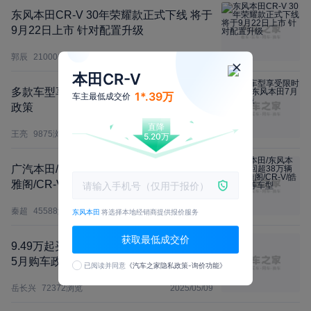
东风本田CR-V 30年荣耀款正式下线 将于
9月22日上市 针对配置升级
郭辰
210006
浏览
2025/09/15
本田CR-V
多款车型享受限时售价 东风本田7月购车
1*.39万
车主最低成交价
政策
直降
王亮
9875
浏览
2025/07/01
5.20万
广汽本田/东风本田召回超38万辆混动版
雅阁/CR-V/皓影/思域等车型
秦超
45588
浏览
2025/06/27
东风本田
将选择本地经销商提供报价服务
获取最低成交价
9.49万起买思域 12.98万起买英仕派 本田
5月购车政策来了！
已阅读并同意
《汽车之家隐私政策-询价功能》
岳长兴
72372
浏览
2025/05/09