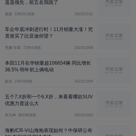
遥遥领先，前五名我跪了
秦超
108152
浏览
2023/12/11
车企年底冲刺进行时！11月销量大涨！究
竟谁买了比亚迪仰望？
李娜-车闻
72863
浏览
2023/12/08
本田11月在华销量超106654辆 同比增长
36.5% 明年初上俩电动
陈浩
23979
浏览
2023/12/05
五个7.X折和一个6.X折，来看看哪款SUV
优惠力度这么大
朱力神
98198
浏览
2023/12/02
海豹/CR-V/山海炮表现如何？中保研公布