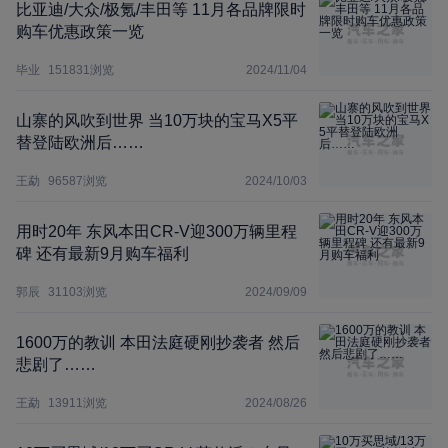
比亚迪/大众/极氪/丰田等 11月各品牌限时
购车优惠政策一览
毕业
151831
浏览
2024/11/04
山寨的风吹到世界 当10万块的宝马X5平
替登陆欧洲后……
王勐
96587
浏览
2024/10/03
用时20年 东风本田CR-V迎300万辆里程
碑 还有最新9月购车福利
郭辰
31103
浏览
2024/09/09
1600万的教训 本田法庭硬刚抄袭者 然后
悲剧了……
王勐
13911
浏览
2024/08/26