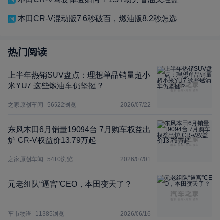
本田CR-V混动版7.6秒破百，燃油版8.2秒怎选
热门阅读
上半年热销SUV盘点：理想单品销量超小
米YU7 这些燃油车仍坚挺？
之家原创车闻
56522
浏览
2026/07/22
东风本田6月销量19094台 7月购车权益出
炉 CR-V权益价13.79万起
之家原创车闻
5410
浏览
2026/07/01
元老组队“逼宫”CEO，本田变天了？
车市物语
11385
浏览
2026/06/16