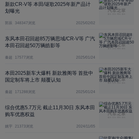
新款CR-V等 本田/讴歌2025年新产品计
划曝光
郭辰
348347
浏览
2025/02/02
东风本田召回超85万辆思域/CR-V等 广汽
本田召回超50万辆皓影等
秦超
17577
浏览
2025/01/24
本田2025新车大爆料 新款雅阁等 首批中
国定制车将上市 颠覆认知
秦超
171288
浏览
2025/01/24
综合优惠5.7万元 截止11月30日 东风本田
购车优惠权益
姚宇
21373
浏览
2024/11/05