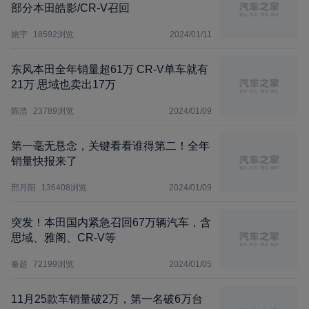
部分本田皓影/CR-V召回
姚宇
18592
浏览
2024/01/11
东风本田全年销量超61万 CR-V单车就有
21万 思域也卖出17万
陈浩
23789
浏览
2024/01/09
第一毫无悬念，关键看看谁得第二！全年
销量快报来了
邢月阳
136408
浏览
2024/01/09
突发！本田国内紧急召回67万辆汽车，含
思域、雅阁、CR-V等
秦超
72199
浏览
2024/01/05
11月25款车销量破2万，第一名破6万台