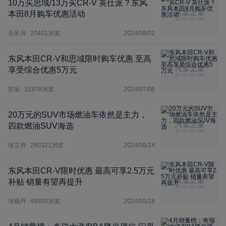
10万买思域/13万买CR-V 英仕派？东风
本田8月购车优惠活动
岳长兴
20401
浏览
2024/08/02
东风本田CR-V和思域限时购车优惠 至高
享受综合优惠5万元
郭辰
31978
浏览
2024/07/06
20万元的SUV市场燃油车依然是主力，
四款燃油SUV海选
张立祥
290321
浏览
2024/06/14
东风本田CR-V限时优惠 最高可享2.5万元
补贴 销量有望再提升
张晓丹
49809
浏览
2024/05/18