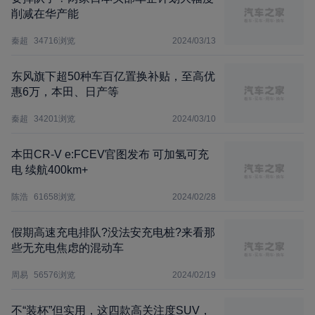
削减在华产能
秦超
34716
浏览
2024/03/13
东风旗下超50种车百亿置换补贴，至高优
惠6万，本田、日产等
秦超
34201
浏览
2024/03/10
本田CR-V e:FCEV官图发布 可加氢可充
电 续航400km+
陈浩
61658
浏览
2024/02/28
假期高速充电排队?没法安充电桩?来看那
些无充电焦虑的混动车
周易
56576
浏览
2024/02/19
不“装杯”但实用，这四款高关注度SUV，