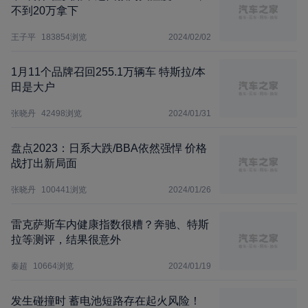
不到20万拿下
王子平
183854
浏览
2024/02/02
1月11个品牌召回255.1万辆车 特斯拉/本
田是大户
张晓丹
42498
浏览
2024/01/31
盘点2023：日系大跌/BBA依然强悍 价格
战打出新局面
张晓丹
100441
浏览
2024/01/26
雷克萨斯车内健康指数很糟？奔驰、特斯
拉等测评，结果很意外
秦超
10664
浏览
2024/01/19
发生碰撞时 蓄电池短路存在起火风险！