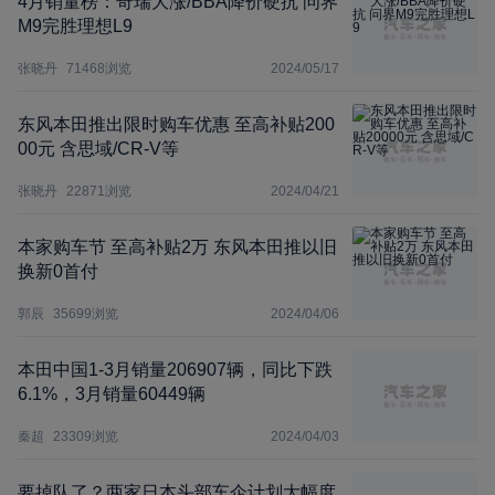
4月销量榜：奇瑞大涨/BBA降价硬抗 问界
M9完胜理想L9
张晓丹
71468
浏览
2024/05/17
东风本田推出限时购车优惠 至高补贴200
00元 含思域/CR-V等
张晓丹
22871
浏览
2024/04/21
本家购车节 至高补贴2万 东风本田推以旧
换新0首付
郭辰
35699
浏览
2024/04/06
本田中国1-3月销量206907辆，同比下跌
6.1%，3月销量60449辆
秦超
23309
浏览
2024/04/03
要掉队了？两家日本头部车企计划大幅度