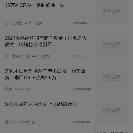
13万的CR-V！是时候冲一波！
选车智囊团
61550
浏览
2025/03/13
2024海外品牌国产新车质量：排名迎大
调整，特斯拉夺得冠军
汽车之家研究院
44137
浏览
2025/03/11
东风本田针对多款车型推出限时购车政
策，本田CR-V优惠4.8万
周易
34543
浏览
2025/03/04
源自机械狂人的热爱 本田品牌历史
逆时光
23208
浏览
2025/02/07