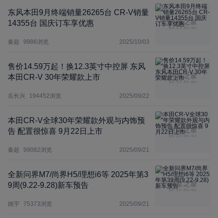
东风本田9月终端销量26265台 CR-V销量
14355台 国庆订车享优惠
秦超
9986
浏览
2025/10/03
售价14.59万起！换12.3英寸中控屏 东风
本田CR-V 30年荣耀款上市
岳长兴
194452
浏览
2025/09/22
本田CR-V全球30年荣耀款外观与内饰预
告 配置很惊喜 9月22日上市
秦超
99082
浏览
2025/09/21
全新问界M7/尚界H5/理想i6等 2025年第3
9周(9.22-9.28)新车预告
姚宇
75373
浏览
2025/09/21