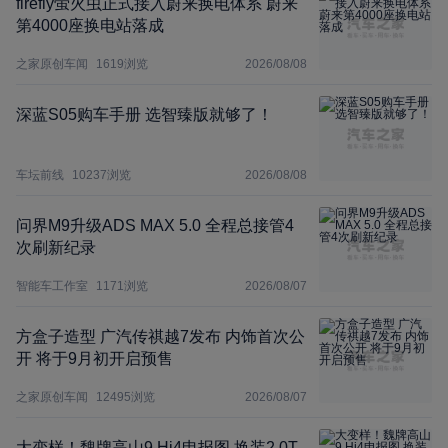
firefly萤火虫正式接入蔚来换电体系 蔚来
第4000座换电站落成
之家原创车闻
1619
浏览
2026/08/08
深蓝S05购车手册 选智臻版就够了！
车坛前线
10237
浏览
2026/08/08
问界M9升级ADS MAX 5.0 全程总接管4
次刷新纪录
智能车工作室
1171
浏览
2026/08/07
方盒子造型 广汽传祺越7发布 内饰首次公
开 将于9月初开启预售
之家原创车闻
12495
浏览
2026/08/07
大变样！魏牌高山9 Hi4申报图 换装2.0T