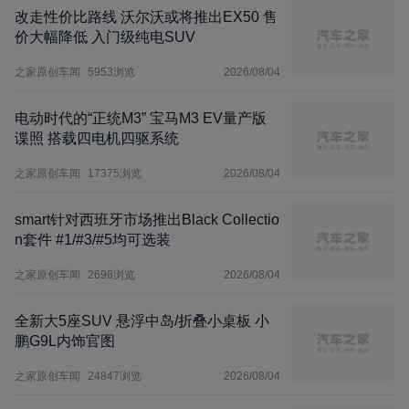
改走性价比路线 沃尔沃或将推出EX50 售
价大幅降低 入门级纯电SUV
之家原创车闻
5953
浏览
2026/08/04
电动时代的“正统M3” 宝马M3 EV量产版
谍照 搭载四电机四驱系统
之家原创车闻
17375
浏览
2026/08/04
smart针对西班牙市场推出Black Collectio
n套件 #1/#3/#5均可选装
之家原创车闻
2696
浏览
2026/08/04
全新大5座SUV 悬浮中岛/折叠小桌板 小
鹏G9L内饰官图
之家原创车闻
24847
浏览
2026/08/04