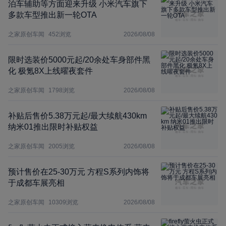
泊车辅助等方面迎来升级 小米汽车旗下
多款车型推出新一轮OTA
之家原创车闻
452
浏览
2026/08/08
限时选装价5000元起/20余处车身部件黑
化 极氪8X上线曜夜套件
之家原创车闻
1798
浏览
2026/08/08
补贴后售价5.38万元起/最大续航430km
纳米01推出限时补贴权益
之家原创车闻
2005
浏览
2026/08/08
预计售价在25-30万元 方程S系列内饰将
于成都车展亮相
之家原创车闻
10309
浏览
2026/08/08