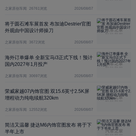
之家原创车闻
26761
浏览
2026/08/07
将于圆石滩车展首发 布加迪Destrier官图
外观由中国设计师操刀
之家原创车闻
3672
浏览
2026/08/07
海外订单爆单 全新宝马i3正式下线！预计
国内2027年1月投产
之家原创车闻
30697
浏览
2026/08/07
荣威家越07内饰官图 双15.6英寸2.5K屏
增程动力纯电续航320km
之家原创车闻
12552
浏览
2026/08/07
简洁又温馨 捷达M6内饰官图发布 将于下
半年上市