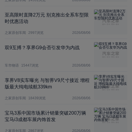
之家原创车闻
14531
浏览
2026/08/06
至高限时直降2万元 别克推出全系车型限
时优惠活动
之家原创车闻
2997
浏览
2026/08/06
双9互搏？享界G9会否引发华为内战
车市物语
15447
浏览
2026/08/06
享界V8实车曝光 与智界V9尺寸接近 增程
版最大纯电续航339km
之家原创车闻
18439
浏览
2026/08/06
宝马3系中国市场累计销量突破200万辆
宝马i3成都车展内饰首发
之家原创车闻
2867
浏览
2026/08/06