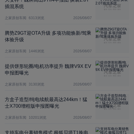
插混系统
之家原创车闻
6313
浏览
2026/08/07
腾势Z9GT迎OTA升级 多项功能焕新/驾乘
体验升级
之家原创车闻
1446
浏览
2026/08/07
提供饼形轮圈/电机功率提升 魏牌V9X EV
申报图曝光
之家原创车闻
3130
浏览
2026/08/07
方盒子造型/纯电续航最高达244km！猛
士X700增程版申报图曝光
之家原创车闻
10201
浏览
2026/08/07
支持车电分离销售模式 极狐贝塔T1换电