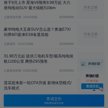
将于9月上市 星海V6预售8.99万起 大六
座纯电动SUV 最大续航510km
之家原创车闻
10420
浏览
2026/08/04
豪华纯电大五座SUV怎么选？奥迪E7X/
问界M7/蔚来ES8各显其能
之家选车
110121
浏览
2026/08/04
31.98万元起 提供三电机车型/最高纯电续
航1100公里 腾势Z9S预售
之家原创车闻
61062
浏览
2026/08/03
奔驰E级
37.88万起
莲花迎来新一轮OTA升级 新增休憩模式/
查成交价
洗车模式
之家原创车闻
2758
浏览
2026/08/03
查成交价
获取最低成交价格