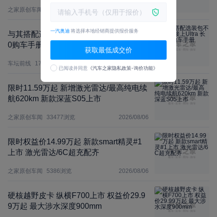
之家原创车闻
3951
浏览
2026/08/07
一汽奥迪
将选择本地经销商提供报价服务
与其搭配选装包不如直接上Ultra 长城H1
0购车手册
获取最低成交价
车坛前线
17894
浏览
2026/08/07
已阅读并同意
《汽车之家隐私政策-询价功能》
限时11.59万起 新增激光雷达/最高纯电续
航620km 新款深蓝S05上市
之家原创车闻
33477
浏览
2026/08/06
限时权益价14.99万起 新款smart精灵#1
上市 激光雷达/6C超充配齐
之家原创车闻
5386
浏览
2026/08/06
硬核越野皮卡 纵横F700上市 权益价29.9
9万起 最大涉水深度900mm