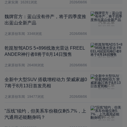
之家实测
16281
浏览
2026/08/06
魏牌官方：蓝山没有停产，将于四季度推
出蓝山全新产品
之家原创车闻
3348
浏览
2026/08/06
乾崑智驾ADS 5+896线激光雷达 FREEL
ANDER神行者8将于8月14日预售
之家原创车闻
26408
浏览
2026/08/06
全新中大型SUV 搭载增程动力 荣威家越0
7将于8月13日首发亮相
之家原创车闻
19477
浏览
2026/08/06
"压线"续约，但美系车份额仅剩5.7%，上
汽通用还能翻身吗？