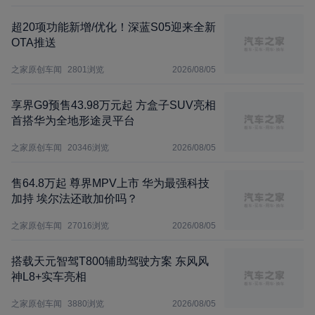
超20项功能新增/优化！深蓝S05迎来全新
OTA推送
之家原创车闻
2801
浏览
2026/08/05
享界G9预售43.98万元起 方盒子SUV亮相
首搭华为全地形途灵平台
之家原创车闻
20346
浏览
2026/08/05
售64.8万起 尊界MPV上市 华为最强科技
加持 埃尔法还敢加价吗？
之家原创车闻
27016
浏览
2026/08/05
搭载天元智驾T800辅助驾驶方案 东风风
神L8+实车亮相
之家原创车闻
3880
浏览
2026/08/05