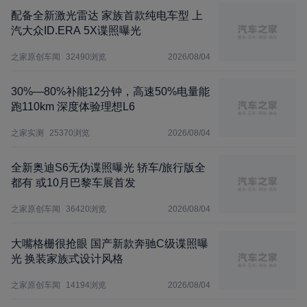
配备全新激光雷达 家族首款纯电车型 上
汽大众ID.ERA 5X谍照曝光
之家原创车闻
32490
浏览
2026/08/04
30%—80%补能12分钟，高速50%电量能
跑110km 深度体验理想L6
之家实测
25370
浏览
2026/08/04
全新奥迪S6无伪谍照曝光 轿车/旅行版全
都有 或10月巴黎车展首发
之家原创车闻
36420
浏览
2026/08/04
大嘴格栅很抢眼 国产新款奔驰C级谍照曝
光 换装家族式设计风格
之家原创车闻
14194
浏览
2026/08/04