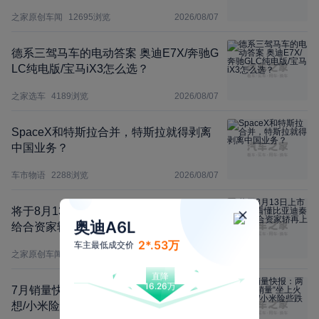
之家原创车闻
12695
浏览
2026/08/07
德系三驾马车的电动答案 奥迪E7X/奔驰G
LC纯电版/宝马iX3怎么选？
之家选车
4189
浏览
2026/08/07
SpaceX和特斯拉合并，特斯拉就得剥离
中国业务？
车市物语
2288
浏览
2026/08/07
将于8月13日上市 一文看懂比亚迪秦MAX
奥迪A6L
给合资家轿再上强度
2*.53万
车主最低成交价
之家原创车闻
45990
浏览
2026/08/07
直降
16.26万
7月销量快报：两车企销量“坐上火箭” 理
想/小米险些跌出前十