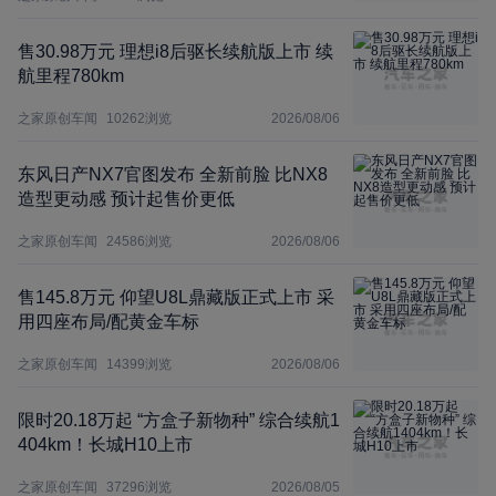
售30.98万元 理想i8后驱长续航版上市 续
航里程780km
之家原创车闻
10262
浏览
2026/08/06
东风日产NX7官图发布 全新前脸 比NX8
造型更动感 预计起售价更低
之家原创车闻
24586
浏览
2026/08/06
售145.8万元 仰望U8L鼎藏版正式上市 采
用四座布局/配黄金车标
之家原创车闻
14399
浏览
2026/08/06
限时20.18万起 “方盒子新物种” 综合续航1
404km！长城H10上市
之家原创车闻
37296
浏览
2026/08/05