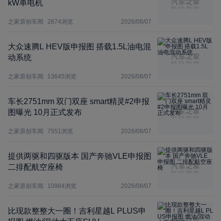
kW单电机
之家原创车闻
2874
浏览
2026/08/07
大众速腾L HEV版申报图 搭载1.5L油电混
动系统
之家原创车闻
13645
浏览
2026/08/07
车长2751mm 双门双座 smart精灵#2申报
图曝光 10月正式发布
之家原创车闻
7551
浏览
2026/08/07
提供两驱和四驱版本 国产奔驰VLE申报图
二排配航空座椅
之家原创车闻
10984
浏览
2026/08/07
比现款整整大一圈！吉利星越L PLUS申