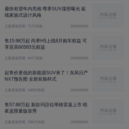
最快有望年内亮相 尊界SUV谍照曝光 延
续家族式设计风格
之家原创车闻
7172
浏览
2026/08/05
售15.98万起 尚界H5上线8月购车权益 可
享至高60583元权益
之家原创车闻
4477
浏览
2026/08/05
起售价更低的新能源SUV来了！东风日产
NX7预告图 全新前脸样式
之家原创车闻
24093
浏览
2026/08/05
售57.88万起 新款玛莎拉蒂格雷嘉上市 暗
夜蓝限量版首秀
之家原创车闻
33670
浏览
2026/08/05