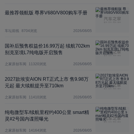
最推荐领航版 尊界V680/V800购车手册
车坛前线
8704
浏览
2026/08/05
国补后预售权益价16.99万起 续航702km
别克至境L7纯电版开启预售
之家原创车闻
11320
浏览
2026/08/05
2027款埃安AION RT正式上市 售9.98万
元起 最大续航提升至710km
之家原创车闻
11410
浏览
2026/08/05
纯电微型车/续航里程约400公里 smart精
灵#2号国内谍照曝光
之家原创车闻
14164
浏览
2026/08/05