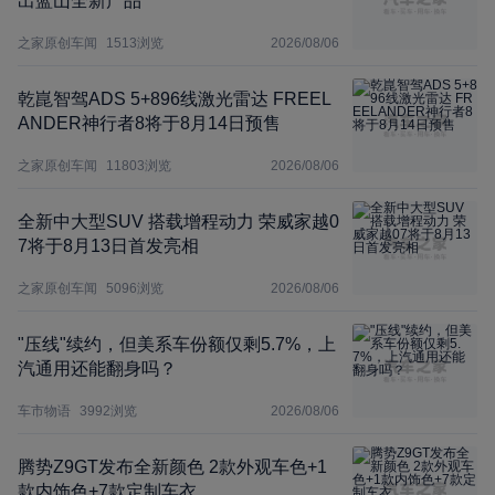
出蓝山全新产品
之家原创车闻
1513
浏览
2026/08/06
乾崑智驾ADS 5+896线激光雷达 FREEL
ANDER神行者8将于8月14日预售
之家原创车闻
11803
浏览
2026/08/06
全新中大型SUV 搭载增程动力 荣威家越0
7将于8月13日首发亮相
之家原创车闻
5096
浏览
2026/08/06
"压线"续约，但美系车份额仅剩5.7%，上
汽通用还能翻身吗？
车市物语
3992
浏览
2026/08/06
腾势Z9GT发布全新颜色 2款外观车色+1
款内饰色+7款定制车衣