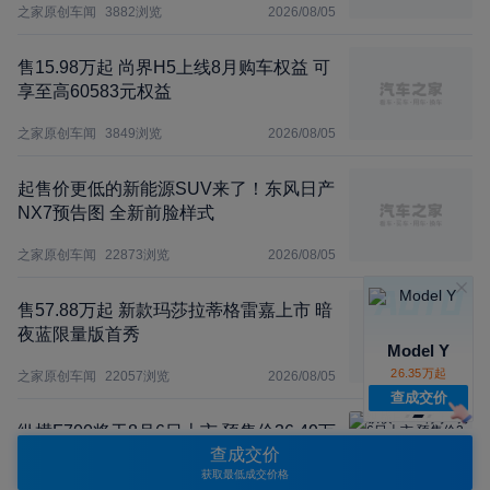
之家原创车闻
3882
浏览
2026/08/05
售15.98万起 尚界H5上线8月购车权益 可
享至高60583元权益
之家原创车闻
3849
浏览
2026/08/05
起售价更低的新能源SUV来了！东风日产
NX7预告图 全新前脸样式
之家原创车闻
22873
浏览
2026/08/05
售57.88万起 新款玛莎拉蒂格雷嘉上市 暗
夜蓝限量版首秀
Model Y
26.35万起
之家原创车闻
22057
浏览
2026/08/05
查成交价
纵横F700将于8月6日上市 预售价36.49万
查成交价
元 最大涉水深度900mm
获取最低成交价格