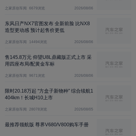
之家原创车闻
6679
浏览
2026/08/06
东风日产NX7官图发布 全新前脸 比NX8
造型更动感 预计起售价更低
之家原创车闻
14494
浏览
2026/08/06
售145.8万元 仰望U8L鼎藏版正式上市 采
用四座布局/配黄金车标
之家原创车闻
9671
浏览
2026/08/06
限时20.18万起 “方盒子新物种” 综合续航1
404km！长城H10上市
之家原创车闻
28078
浏览
2026/08/05
最推荐领航版 尊界V680/V800购车手册