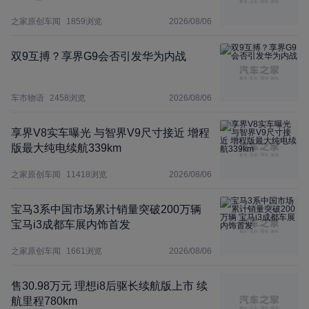
之家原创车闻
1859
浏览
2026/08/06
双9互搏？享界G9会否引发华为内战
车市物语
2458
浏览
2026/08/06
享界V8实车曝光 与智界V9尺寸接近 增程
版最大纯电续航339km
之家原创车闻
11418
浏览
2026/08/06
宝马3系中国市场累计销量突破200万辆
宝马i3成都车展内饰首发
之家原创车闻
1661
浏览
2026/08/06
售30.98万元 理想i8后驱长续航版上市 续
航里程780km