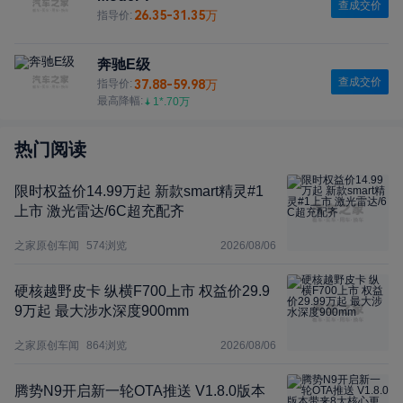
查成交价
26.35-31.35万
指导价:
奔驰E级
查成交价
37.88-59.98万
指导价:
最高降幅:
1*.70万
热门阅读
限时权益价14.99万起 新款smart精灵#1
上市 激光雷达/6C超充配齐
之家原创车闻
574
浏览
2026/08/06
硬核越野皮卡 纵横F700上市 权益价29.9
9万起 最大涉水深度900mm
之家原创车闻
864
浏览
2026/08/06
腾势N9开启新一轮OTA推送 V1.8.0版本