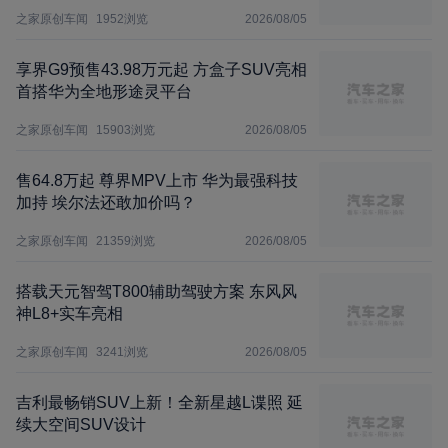
之家原创车闻
1952
浏览
2026/08/05
享界G9预售43.98万元起 方盒子SUV亮相
首搭华为全地形途灵平台
之家原创车闻
15903
浏览
2026/08/05
售64.8万起 尊界MPV上市 华为最强科技
加持 埃尔法还敢加价吗？
之家原创车闻
21359
浏览
2026/08/05
搭载天元智驾T800辅助驾驶方案 东风风
神L8+实车亮相
之家原创车闻
3241
浏览
2026/08/05
吉利最畅销SUV上新！全新星越L谍照 延
续大空间SUV设计