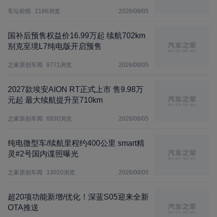
车坛前线
2186
浏览
2026/08/05
国补后预售权益价16.99万起 续航702km
别克至境L7纯电版开启预售
之家原创车闻
8771
浏览
2026/08/05
2027款埃安AION RT正式上市 售9.98万
元起 最大续航提升至710km
之家原创车闻
6930
浏览
2026/08/05
纯电微型车/续航里程约400公里 smart精
灵#2号国内谍照曝光
之家原创车闻
13020
浏览
2026/08/05
超20项功能新增/优化！深蓝S05迎来全新
OTA推送