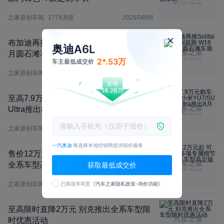
之家原创车闻
1774
浏览
2026/08/06
布加迪再推Solitaire定制超跑 W16加持 8
奥迪A6L
月圆石滩车展首发
2*.53万
车主最低成交价
之家原创车闻
1253
浏览
2026/08/06
直降
16.26万
至高7.9万元购车权益 小米YU7/SU7/SU7
Ultra推出8月购车权益
之家原创车闻
1488
浏览
2026/08/06
一汽奥迪
将选择本地经销商提供报价服务
售价12万元起 可定制多项专属细节 仰望
获取最低成交价
全系车型高定版上市
已阅读并同意
《汽车之家隐私政策-询价功能》
之家原创车闻
5649
浏览
2026/08/06
至高限时直降2万元 别克推出全系车型限
时优惠活动