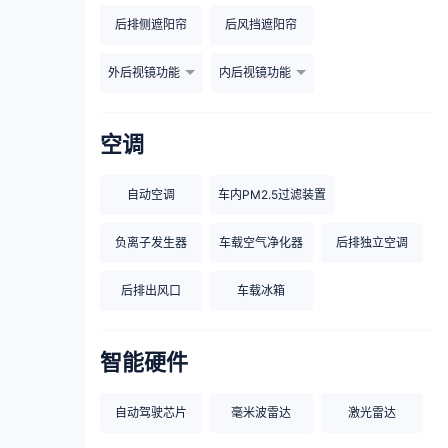
后排侧遮阳帘
后风挡遮阳帘
外后视镜功能
内后视镜功能
空调
自动空调
车内PM2.5过滤装置
负离子发生器
车载空气净化器
后排独立空调
后排出风口
车载冰箱
智能硬件
自动驾驶芯片
毫米波雷达
激光雷达