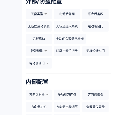
外部/防盗配置
天窗类型
电动后备厢
感应后备厢
无钥匙启动系统
无钥匙进入系统
电动吸合门
远程启动
主动闭合式进气格栅
智能钥匙
隐藏电动门把手
无框设计车门
电动侧滑门
内部配置
方向盘材质
多功能方向盘
方向盘换挡
方向盘加热
方向盘电动调节
全液晶仪表盘