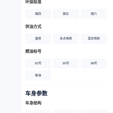
环保标准
国四
国五
国六
供油方式
直喷
多点电喷
混合喷射
燃油标号
92号
95号
98号
柴油
车身参数
车身结构