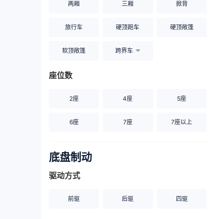
两厢
三厢
掀背
旅行车
硬顶跑车
硬顶敞篷
软顶敞篷
跨界车
座位数
2座
4座
5座
6座
7座
7座以上
底盘制动
驱动方式
前驱
后驱
四驱