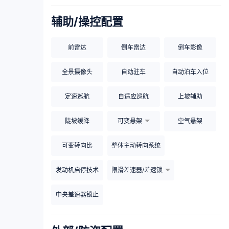
辅助/操控配置
前雷达
倒车雷达
倒车影像
全景摄像头
自动驻车
自动泊车入位
定速巡航
自适应巡航
上坡辅助
陡坡缓降
可变悬架
空气悬架
可变转向比
整体主动转向系统
发动机启停技术
限滑差速器/差速锁
中央差速器锁止