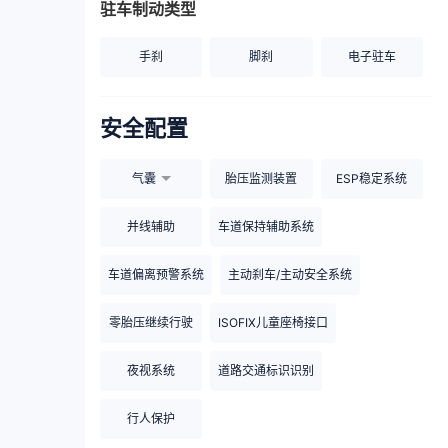
驻车制动类型
手刹
脚刹
电子驻车
安全配置
气囊
胎压监测装置
ESP稳定系统
并线辅助
车道保持辅助系统
车道偏离预警系统
主动刹车/主动安全系统
零胎压继续行驶
ISOFIX儿童座椅接口
夜视系统
道路交通标识识别
行人保护