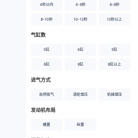
4秒以内
4-6秒
6-8秒
8-10秒
10-12秒
12秒以上
气缸数
3缸
4缸
5缸
6缸
8缸
8缸以上
进气方式
自然吸气
涡轮增压
机械增压
发动机布局
横置
纵置