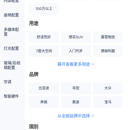
内部配置
100万以上
座椅配置
用途
多媒体配
置
舒适性好
想买SUV
露营拖挂
灯光配置
7座大空间
入门代步
撩妹利器
玻璃/后视
展开查看更多用途
创业伙伴
空间宽敞
硬派越野
镜配置
品牌
内饰做工上乘
适合女性
改装潜力股
空调
比亚迪
丰田
大众
节能先锋
居家旅行
小钢炮
智能硬件
奔驰
奥迪
宝马
安全性高
商务行政
走出校园
从全部品牌中选择
家用座驾
自吸大排量
国别