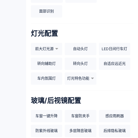
面部识别
灯光配置
前大灯光源
自动头灯
LED日间行车灯
转向辅助灯
转向头灯
自适应远近光
车内氛围灯
灯光特色功能
玻璃/后视镜配置
车窗一键升降
车窗防夹手
感应雨刷器
防紫外线玻璃
多层隔音玻璃
后排隐私玻璃