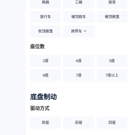
两厢
三厢
掀背
旅行车
硬顶跑车
硬顶敞篷
软顶敞篷
跨界车
座位数
2座
4座
5座
6座
7座
7座以上
底盘制动
驱动方式
前驱
后驱
四驱