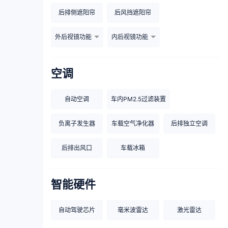
后排侧遮阳帘
后风挡遮阳帘
外后视镜功能
内后视镜功能
空调
自动空调
车内PM2.5过滤装置
负离子发生器
车载空气净化器
后排独立空调
后排出风口
车载冰箱
智能硬件
自动驾驶芯片
毫米波雷达
激光雷达