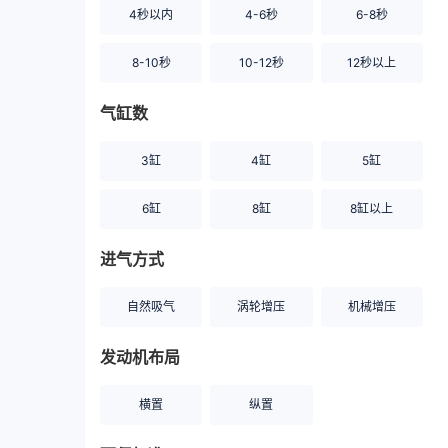
4秒以内
4-6秒
6-8秒
8-10秒
10-12秒
12秒以上
气缸数
3缸
4缸
5缸
6缸
8缸
8缸以上
进气方式
自然吸气
涡轮增压
机械增压
发动机布局
横置
纵置