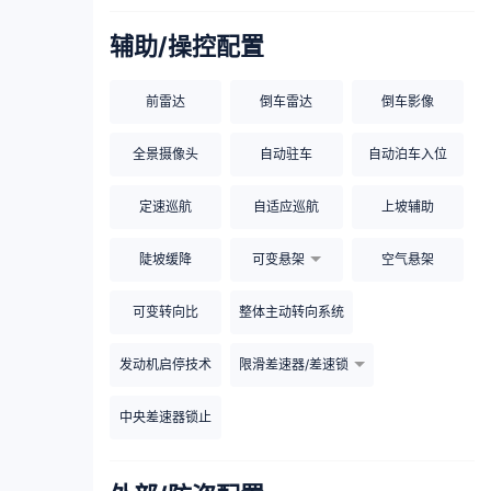
辅助/操控配置
前雷达
倒车雷达
倒车影像
全景摄像头
自动驻车
自动泊车入位
定速巡航
自适应巡航
上坡辅助
陡坡缓降
可变悬架
空气悬架
可变转向比
整体主动转向系统
发动机启停技术
限滑差速器/差速锁
中央差速器锁止