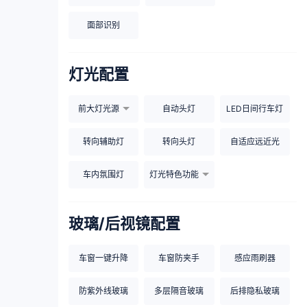
面部识别
灯光配置
前大灯光源
自动头灯
LED日间行车灯
转向辅助灯
转向头灯
自适应远近光
车内氛围灯
灯光特色功能
玻璃/后视镜配置
车窗一键升降
车窗防夹手
感应雨刷器
防紫外线玻璃
多层隔音玻璃
后排隐私玻璃