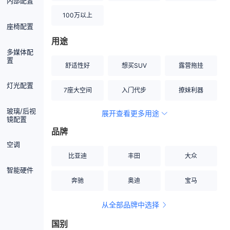
内部配置
100万以上
座椅配置
用途
多媒体配
置
舒适性好
想买SUV
露营拖挂
灯光配置
7座大空间
入门代步
撩妹利器
玻璃/后视
展开查看更多用途
创业伙伴
空间宽敞
硬派越野
镜配置
品牌
内饰做工上乘
适合女性
改装潜力股
空调
比亚迪
丰田
大众
节能先锋
居家旅行
小钢炮
智能硬件
奔驰
奥迪
宝马
安全性高
商务行政
走出校园
从全部品牌中选择
家用座驾
自吸大排量
国别