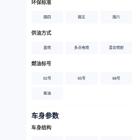
环保标准
国四
国五
国六
供油方式
直喷
多点电喷
混合喷射
燃油标号
92号
95号
98号
柴油
车身参数
车身结构