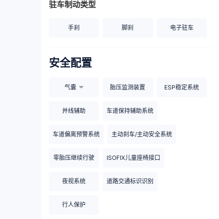
驻车制动类型
手刹
脚刹
电子驻车
安全配置
气囊
胎压监测装置
ESP稳定系统
并线辅助
车道保持辅助系统
车道偏离预警系统
主动刹车/主动安全系统
零胎压继续行驶
ISOFIX儿童座椅接口
夜视系统
道路交通标识识别
行人保护