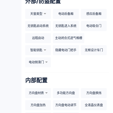
外部/防盗配置
天窗类型
电动后备厢
感应后备厢
无钥匙启动系统
无钥匙进入系统
电动吸合门
远程启动
主动闭合式进气格栅
智能钥匙
隐藏电动门把手
无框设计车门
电动侧滑门
内部配置
方向盘材质
多功能方向盘
方向盘换挡
方向盘加热
方向盘电动调节
全液晶仪表盘