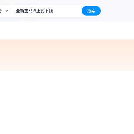
合
全新宝马i3正式下线
搜索
长城H10
新车上市