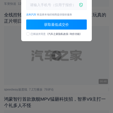
车资快送
1299浏览
5评论
昨天13:18
全线控转向怎么样？智己LS9 HYPER上赛道玩真的
吉利汽车
将选择本地经销商提供报价服务
正片明日上线
获取最低成交价
已阅读并同意
《汽车之家隐私政策-询价功能》
00:48
speedway速度线
7.2万播放
76评论
鸿蒙智行⾸款旗舰MPV猛砸科技招，智界V9主打一
个礼多人不怪