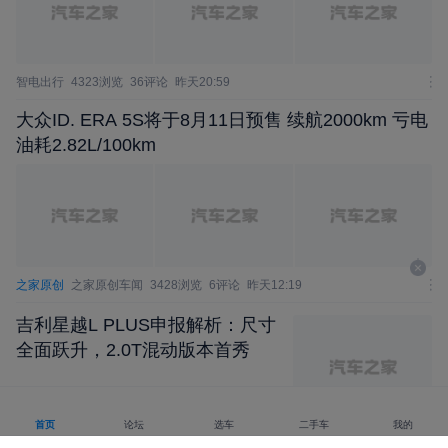
智电出行
4323浏览
36评论
昨天20:59
大众ID. ERA 5S将于8月11日预售 续航2000km 亏电
油耗2.82L/100km
之家原创
之家原创车闻
3428浏览
6评论
昨天12:19
吉利星越L PLUS申报解析：尺寸
全面跃升，2.0T混动版本首秀
中博说车
3014浏览
11评论
昨天21:56
首页
论坛
选车
二手车
我的