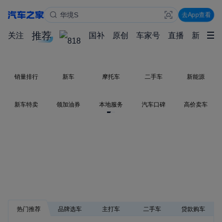
华境S
去App查看
星愿
推荐
关注
国补
原创
车家号
直播
新能源
销量排行
新车
摩托车
二手车
新能源
新车特卖
领加油券
本地服务
汽车口碑
高价卖车
热门推荐
品牌选车
主打车
二手车
贷款购车