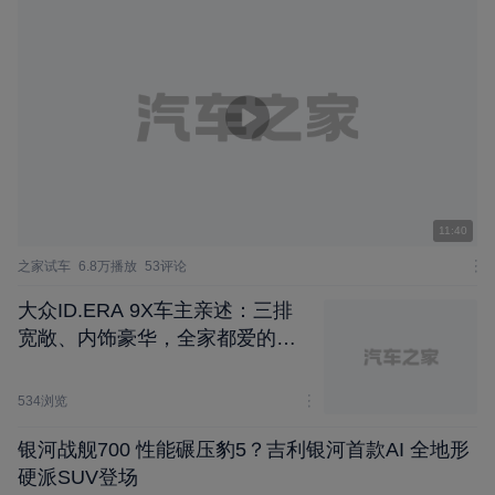
11:40
之家试车
6.8万播放
53评论
大众ID.ERA 9X车主亲述：三排
宽敞、内饰豪华，全家都爱的家
用神车
534浏览
银河战舰700 性能碾压豹5？吉利银河首款AI 全地形
硬派SUV登场