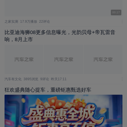
00:17
之家实测
17.9万播放
22评论
比亚迪海狮08更多信息曝光，光韵贝母+帝瓦雷音
响，8月上市
汽车有文化
3895浏览
9评论
昨天17:11
狂欢盛典随心提车，重磅钜惠甄选好车