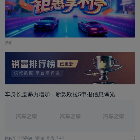
活动
车身长度暴力增加，新款欧拉5申报信息曝光
闲传车
965浏览
5评论
昨天17:40