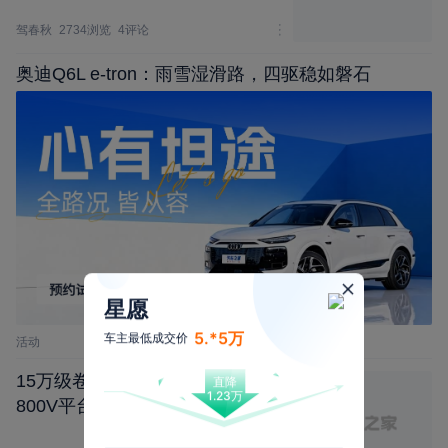
驾春秋
2734浏览
4评论
奥迪Q6L e-tron：雨雪湿滑路，四驱稳如磐石
星愿
5.*5万
车主最低成交价
活动
15万级卷王诞生长安启源Q06携
直降
1.23万
800V平台+激光雷达,越级拿捏豪
华