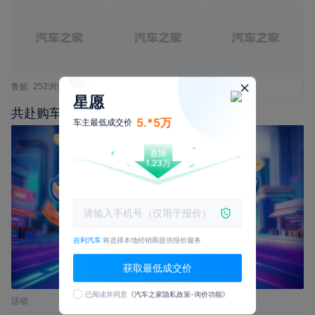
鲁姣
252浏览
5评论
星愿
共赴购车盛典，甄选好车，立享多重福利
5.*5万
车主最低成交价
直降
1.23万
吉利汽车
将选择本地经销商提供报价服务
获取最低成交价
已阅读并同意
《汽车之家隐私政策-询价功能》
活动