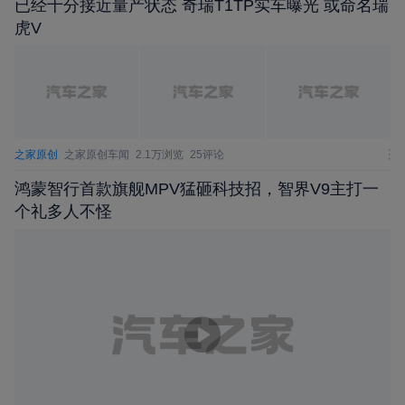
已经十分接近量产状态 奇瑞T1TP实车曝光 或命名瑞
虎V
之家原创
之家原创车闻
2.1万浏览
25评论
鸿蒙智行⾸款旗舰MPV猛砸科技招，智界V9主打一
个礼多人不怪