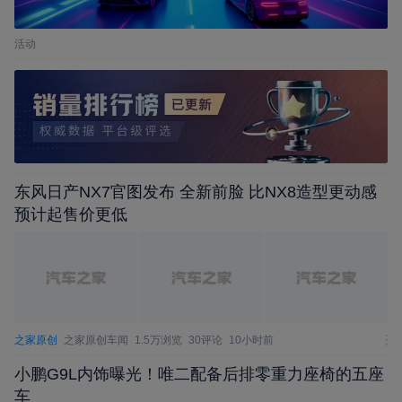
活动
东风日产NX7官图发布 全新前脸 比NX8造型更动感
预计起售价更低
之家原创
之家原创车闻
1.5万浏览
30评论
10小时前
小鹏G9L内饰曝光！唯二配备后排零重力座椅的五座
车