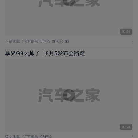
00:54
之家试车
1.4万播放
5评论
前天22:05
享界G9太帅了｜8月5发布会路透
00:24
猛女北鼻
4.7万播放
68评论