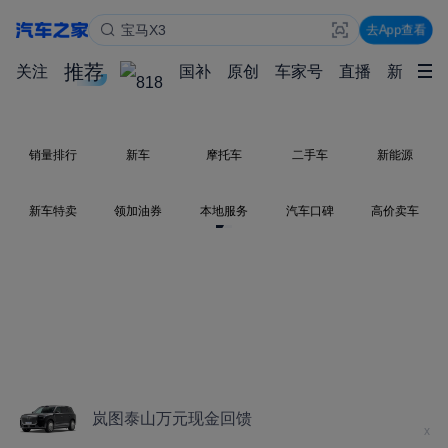
奥迪A6L
宝马X3
去App查看
Model Y
推荐
关注
国补
原创
车家号
直播
新能源
销量排行
新车
摩托车
二手车
新能源
新车特卖
领加油券
本地服务
汽车口碑
高价卖车
岚图泰山万元现金回馈
x