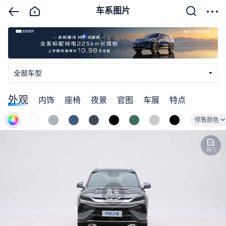
车系图片
全部车型
外观
内饰
座椅
夜景
官图
车展
特点
停售颜色
开门
真车