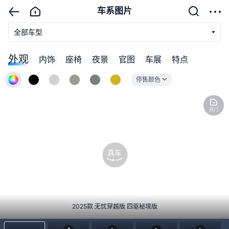
车系图片
全部车型
外观
内饰
座椅
夜景
官图
车展
特点
停售颜色
开门
真车
2025款 无忧穿越版 四驱秘境版