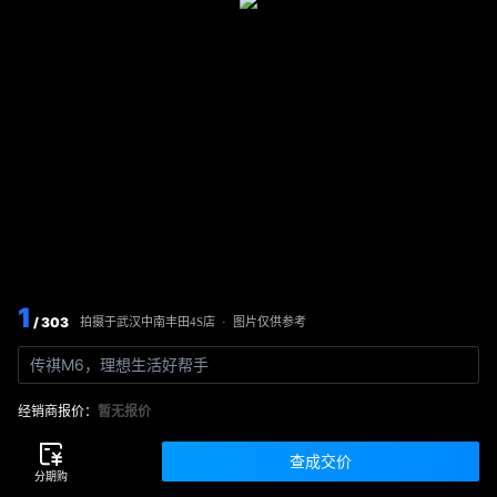
1
/ 303
图片仅供参考
拍摄于
武汉中南丰田4S店
·
传祺M6，理想生活好帮手
经销商报价：
暂无报价
查成交价