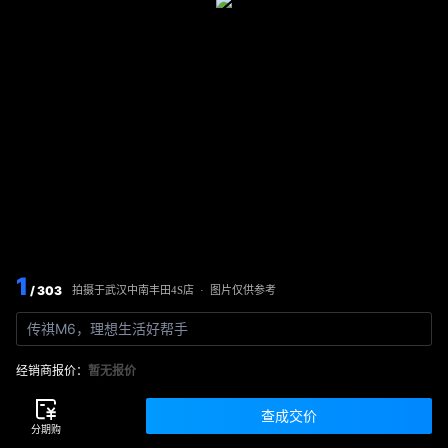
1
/ 303
图片仅供参考
拍摄于
武汉中南丰田4S店
·
传祺M6，理想生活好帮手
经销商报价：
暂无报价
查成交价