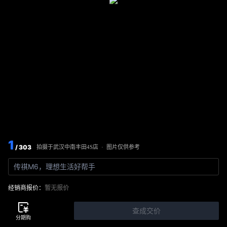
1
/ 303
图片仅供参考
拍摄于
武汉中南丰田4S店
·
传祺M6，理想生活好帮手
经销商报价：
暂无报价
查成交价