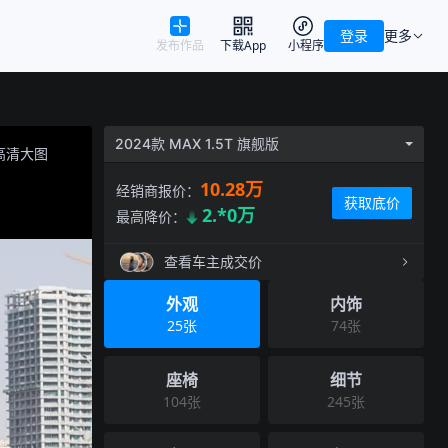
登录
更多
发布作品
下载App
小程序
2024款 MAX 1.5T 旗舰版
高清大图
10.28万
经销商报价：
获取底价
2.*0万
最高降价：
查看车主成交价
外观
内饰
25
张
74
张
座椅
细节
104
张
245
张