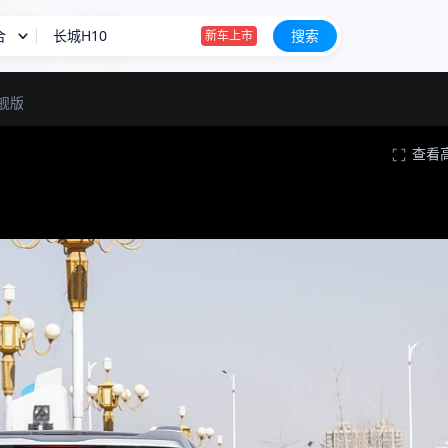
合
长城H10
搜索
新车上市
长城H10上市限时20.18万起
旗舰版
星愿
查看
BBA降价也卖不动
长城H10
新车上市