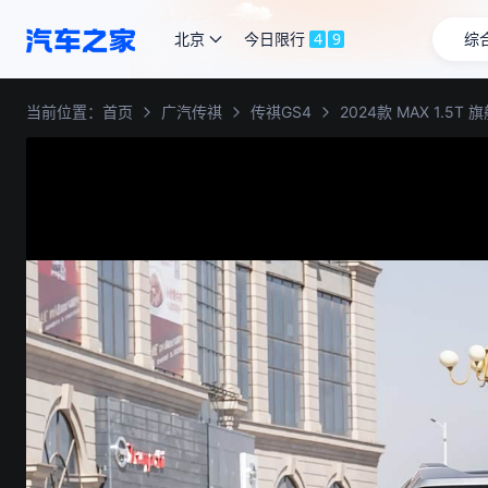
北京
今日限行
4
9
综
当前位置：
首页
广汽传祺
传祺GS4
2024款 MAX 1.5T 