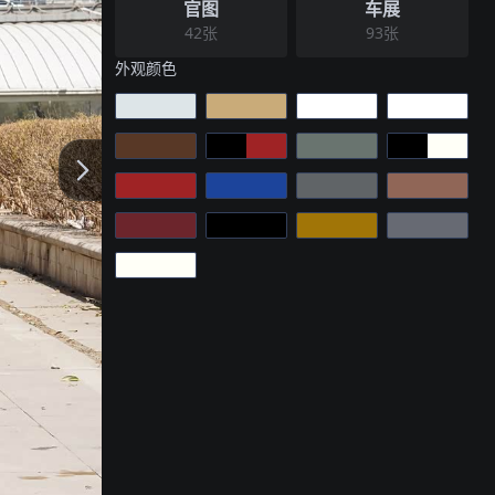
官图
车展
42
张
93
张
外观
颜色