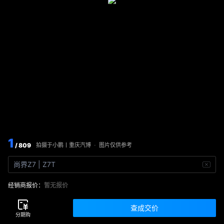
1
/ 809
图片仅供参考
拍摄于
小鹏丨重庆汽博
·
尚界Z7 | Z7T
经销商报价：
暂无报价
查成交价