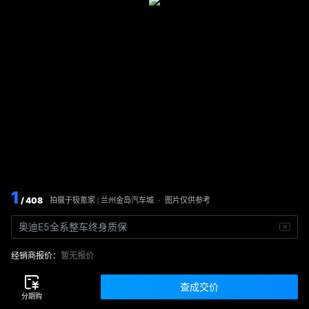
1
/ 408
图片仅供参考
拍摄于
极氪家 | 兰州金岛汽车城
·
奥迪E5全系整车终身质保
经销商报价：
暂无报价
查成交价