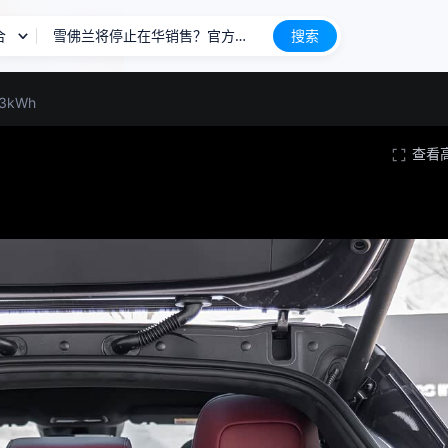
合
雪佛兰将停止在华销售？官方回应
搜索
长城H10
新车上市
03kWh
查看