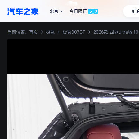
北京
今日限行
5
0
综
当前位置：
首页
极氪
极氪007GT
2026款 四驱Ultra版 1