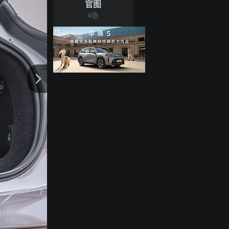
官图
4
张