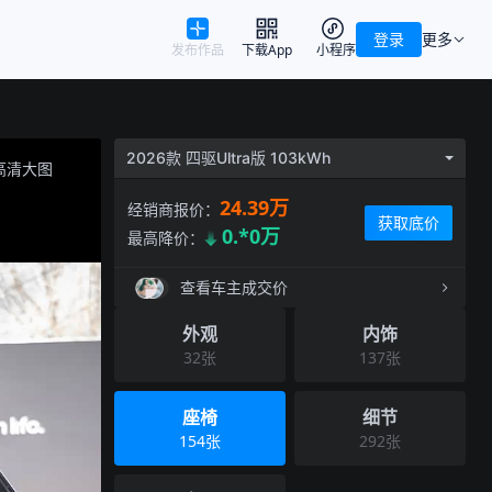
登录
更多
发布作品
下载App
小程序
2026款 四驱Ultra版 103kWh
高清大图
24.39万
经销商报价：
获取底价
0.*0万
最高降价：
查看车主成交价
外观
内饰
32
张
137
张
座椅
细节
154
张
292
张