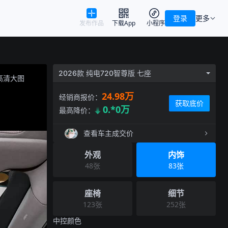
登录
更多
发布作品
下载App
小程序
2026款 纯电720智尊版 七座
高清大图
24.98万
经销商报价：
获取底价
0.*0万
最高降价：
查看车主成交价
外观
内饰
48
张
83
张
座椅
细节
123
张
252
张
中控
颜色