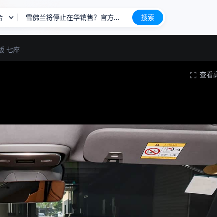
合
雪佛兰将停止在华销售？官方回应
搜索
长城H10
新车上市
版 七座
查看