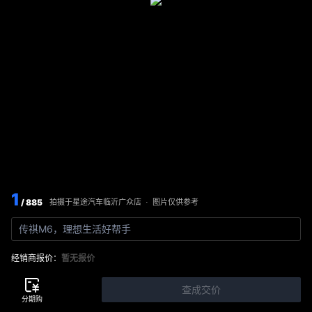
1
/ 885
图片仅供参考
拍摄于
星途汽车临沂广众店
·
传祺M6，理想生活好帮手
经销商报价：
暂无报价
查成交价