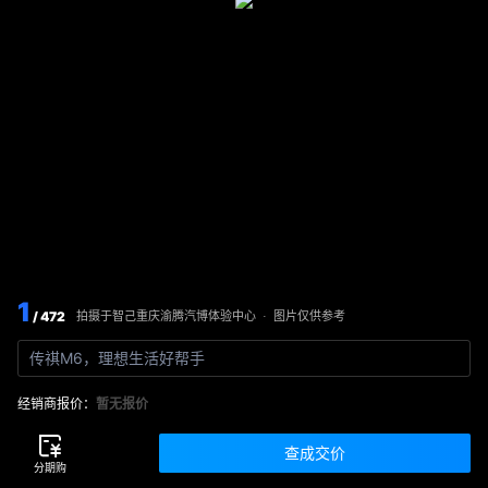
1
/ 472
图片仅供参考
拍摄于
智己重庆渝腾汽博体验中心
·
传祺M6，理想生活好帮手
经销商报价：
暂无报价
查成交价