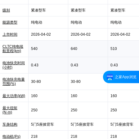
级别
紧凑型车
紧凑型车
紧凑型车
能源类型
纯电动
纯电动
纯电动
上市时间
2026-04-02
2026-04-02
2026-04-02
CLTC纯电续
540
640
510
航里程(km)
电池快充时间
0.43
0.43
0.43
(小时)
之家App浏览
电池快充电量
30-80
30-80
30-80
范围(%)
最大功率(kW)
160
160
160
最大扭矩
250
250
250
(N·m)
车身结构
5门5座掀背车
5门5座掀背车
5门5座掀背车
电动机(Ps)
218
218
218