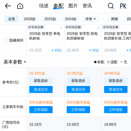
参配
综述
图片
资讯
/
在售
2026款
2025款
2024款
停售
两驱
四
钉在左侧
钉在左侧
钉在左侧
2026款 智享型 单电
2026款 智享型 双电
2026款 智享型 
机标箱
机四驱标箱
机四驱长箱 工程
隐藏相同
15.19万
对比
15.59万
对比
19.99万
基本参数
标配
选配
无
15.19万起
15.59万起
19.99万起
获取底价
获取底价
获取底价
参考价(元)
查成交价
查成交价
查成交价
500元购车权益
500元购车权益
500元购车权益
之家购车补贴
立即领取
立即领取
立即领取
厂商指导价
15.19万
15.59万
19.99万
(元)