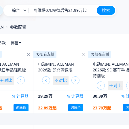
综合
长城H10
搜索
新车上市
钛9/星越L PLUS等 8月新车申报汇总
AN
参数配置
星愿
25款
停售
阿维塔07L权益后售21.99万起
钉在左侧
钉在左侧
长城H10
新车上市
 ACEMAN
电动MINI ACEMAN
电动MINI ACEMAN
 秋日半熟轻风版
2026款 即兴蓝调版
2026款 SE 赛车手 
特别版
对比
对比
对比
计算器
29.29万
计算器
30.39万
起
22.89万起
23.79万起
询底价
询底价
询