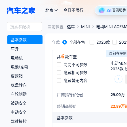
北京
今日不限行
智能助手
搜索参配项
当前位置:
选车
MINI
电动MINI ACEM
基本参数
年款
全部在售
2026款
20
车身
钉在左侧
6
共
款车型
电动机
电动MINI
高亮不同参数
电池/充电
2026款
隐藏相同参数
变速箱
隐藏暂无内容
底盘转向
车轮制动
29.09万
厂商指导价(元)
被动安全
经销商报价
22.89万
主动安全
基本参数
驾驶操控