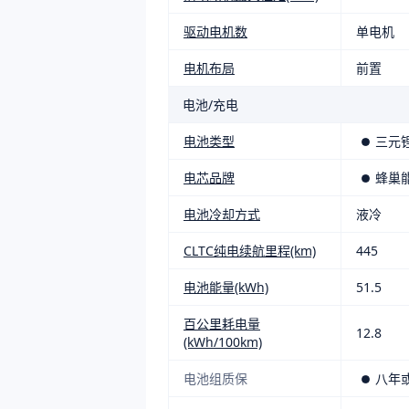
驱动电机数
单电机
电机布局
前置
电池/充电
电池类型
三元
电芯品牌
蜂巢
电池冷却方式
液冷
CLTC纯电续航里程(km)
445
电池能量(kWh)
51.5
百公里耗电量
12.8
(kWh/100km)
电池组质保
八年