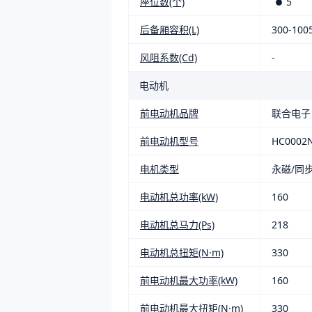
座位数(个)
5
后备厢容积(L)
300-100
风阻系数(Cd)
-
电动机
前电动机品牌
联合电子
前电动机型号
HC0002
电机类型
永磁/同
电动机总功率(kW)
160
电动机总马力(Ps)
218
电动机总扭矩(N·m)
330
前电动机最大功率(kW)
160
前电动机最大扭矩(N·m)
330