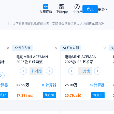
登录
更多
发布作品
下载App
小程序
注：以下参数配置信息仅供参考，实际参数配置信息以店内销售车辆为准
钉在左侧
钉在左侧
电动MINI ACEMAN
电动MINI ACEMAN
黑标
2025款 E 经典派
2025款 SE 艺术家
对比
对比
计算器
22.99万
计算器
25.99万
计算器
17.39万起
20.79万起
底价
询底价
询底价