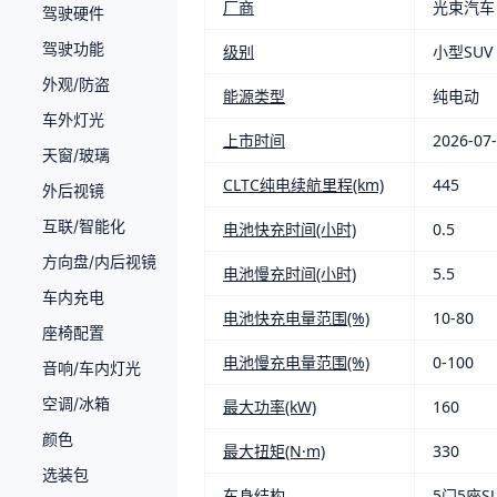
厂商
光束汽车
驾驶硬件
驾驶功能
级别
小型SUV
外观/防盗
能源类型
纯电动
车外灯光
上市时间
2026-07
天窗/玻璃
CLTC纯电续航里程(km)
445
外后视镜
互联/智能化
电池快充时间(小时)
0.5
方向盘/内后视镜
电池慢充时间(小时)
5.5
车内充电
电池快充电量范围(%)
10-80
座椅配置
电池慢充电量范围(%)
0-100
音响/车内灯光
空调/冰箱
最大功率(kW)
160
颜色
最大扭矩(N·m)
330
选装包
车身结构
5门5座S