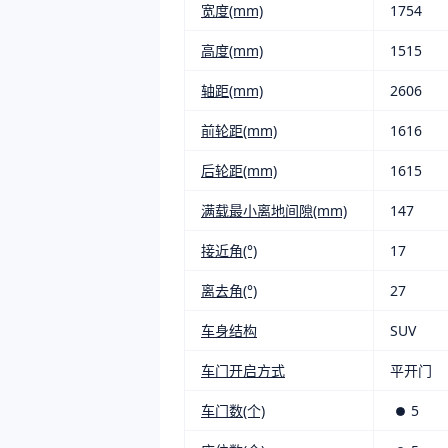
宽度(mm)
1754
高度(mm)
1515
轴距(mm)
2606
前轮距(mm)
1616
后轮距(mm)
1615
满载最小离地间隙(mm)
147
接近角(°)
17
离去角(°)
27
车身结构
SUV
车门开启方式
平开门
车门数(个)
5