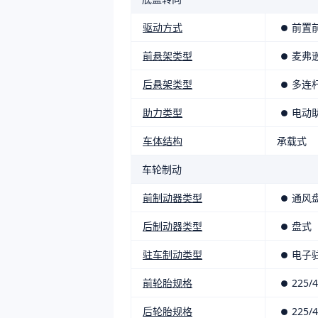
驱动方式
前置
前悬架类型
麦弗
后悬架类型
多连
助力类型
电动
车体结构
承载式
车轮制动
前制动器类型
通风
后制动器类型
盘式
驻车制动类型
电子
前轮胎规格
225/4
后轮胎规格
225/4