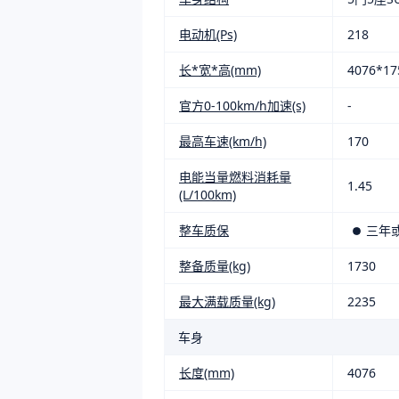
电动机(Ps)
218
长*宽*高(mm)
4076*17
官方0-100km/h加速(s)
-
最高车速(km/h)
170
电能当量燃料消耗量
1.45
(L/100km)
整车质保
三年
整备质量(kg)
1730
最大满载质量(kg)
2235
车身
长度(mm)
4076