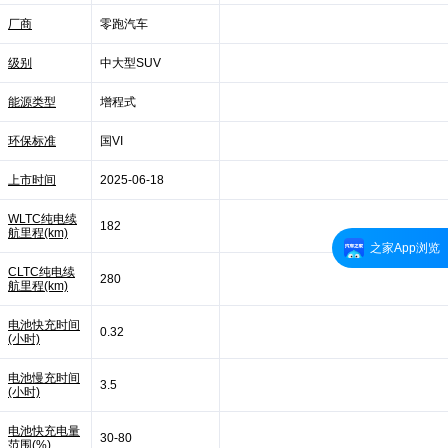
厂商
零跑汽车
级别
中大型SUV
能源类型
增程式
环保标准
国VI
上市时间
2025-06-18
WLTC纯电续
182
航里程(km)
之家App浏览
CLTC纯电续
280
航里程(km)
电池快充时间
0.32
(小时)
电池慢充时间
3.5
(小时)
电池快充电量
30-80
范围(%)