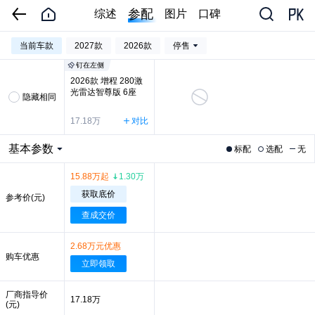
参配
综述
图片
口碑
当前车款
2027款
2026款
停售
钉在左侧
2026款 增程 280激
光雷达智尊版 6座
隐藏相同
17.18万
对比
基本参数
标配
选配
无
15.88万起
1.30万
获取底价
参考价(元)
查成交价
2.68万元优惠
购车优惠
立即领取
厂商指导价
17.18万
(元)