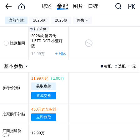
参配
综述
图片
口碑
当前车款
2026款
2025款
停售
钉在左侧
2026款 第四代
1.5TD DCT 小蓝灯
隐藏相同
版
12.99万
对比
基本参数
标配
选配
无
11.99万起
1.00万
获取底价
参考价(元)
查成交价
450元购车权益
之家购车补贴
立即领取
厂商指导价
12.99万
(元)