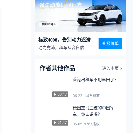
标致4008，告别动力迟滞
查报价单
动力充沛，超车从容自信
作者其他作品
进入主页
香港出租车不用丰田了？
00:47
06-22
1.4万
播放
德国宝马血统的中国军
车，你认识吗？
01:47
06-05
9767
播放