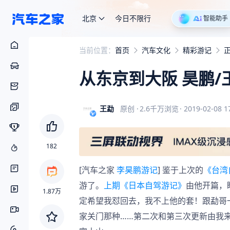
北京
今日不限行
智能助手
当前位置：
首页
汽车文化
精彩游记
从东京到大阪 昊鹏
王勐
原创
·
2.6千万
浏览
·
2019-02-08 1
182
[汽车之家 
李昊鹏游记
] 鉴于上次的
《台湾
游了。
上期《日本自驾游记》
由他开篇，
1.87万
定希望我怼回去，我不上他的套！跟勐哥
家关门那种……第二次和第三次更新由我