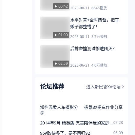
00:42
2023-08-11
8645
播放
水平对置+全时四驱，把车
贩子都整懵了！
01:00
2023-08-11
3.7万
播放
后排碰撞测试惨遭团灭？
02:59
2023-06-21
4.0万
播放
论坛推荐
进入斯巴鲁XV论坛
知性温柔人车摄影分
极氪8X提车作业分享
享
2014年9月 精英版 完美陪伴我的家庭成长
07-23
95都9快多了、要不回归92
06-09