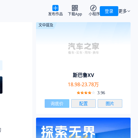
登录
更多
发布作品
下载App
小程序
文中提及
斯巴鲁XV
18.98-23.78万
3.96
询底价
配置
图片
的