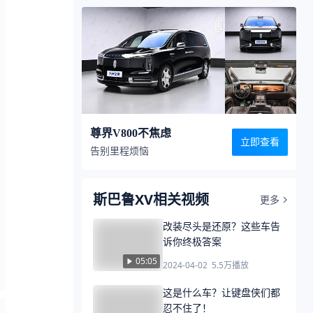
尊界V800不焦虑
立即查看
告别里程烦恼
斯巴鲁XV相关视频
更多
改装尽头是还原？这些车告
诉你终极答案
05:05
2024-04-02
5.5万
播放
这是什么车？让键盘侠们都
忍不住了！