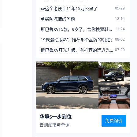
xv这个老伙计11年15万公里了
05-29
单买防冻液的问题
12-14
斯巴鲁XV15款，9岁了，给你换双鞋子吧！
11-24
19款混动版XV；推荐那个品牌的机油？
08-02
斯巴鲁XV灯光升级，有推荐的远近光改装方案吗？
07-20
华境S一步到位
免费询价
告别颠簸与单调