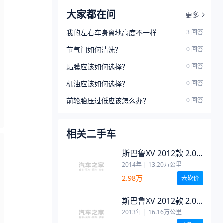
大家都在问
更多
我的左右车身离地高度不一样
3
回答
节气门如何清洗？
0
回答
贴膜应该如何选择？
0
回答
机油应该如何选择？
0
回答
前轮胎压过低应该怎么办？
0
回答
相关二手车
斯巴鲁XV 2012款 2.0i
舒适版
2014年
|
13.20
万公里
2.98万
去砍价
斯巴鲁XV 2012款 2.0i
舒适版
2013年
|
16.16
万公里