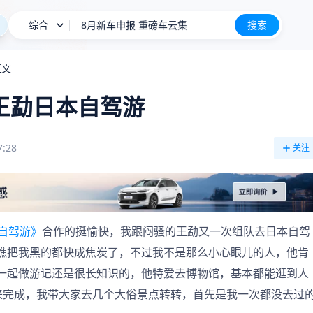
综合
8月新车申报 重磅车云集
搜索
星愿
正文
阿维塔07L权益后售21.99万起
/王勐日本自驾游
长城H10
新车上市
7:28
关注
自驾游》
合作的挺愉快，我跟闷骚的王勐又一次组队去日本自驾
瞧把我黑的都快成焦炭了，不过我不是那么小心眼儿的人，他肯
一起做游记还是很长知识的，他特爱去博物馆，基本都能逛到人
来完成，我带大家去几个大俗景点转转，首先是我一次都没去过