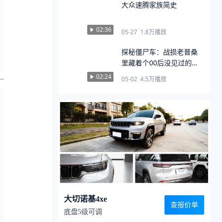
大众速腾家族简史
02:36
05-27
1.8万
播放
探秘僵尸车：战损老普桑
里藏着个00后没见过的东
西
02:24
05-02
4.5万
播放
大切诺基4xe
查报价单
底盘5级可调