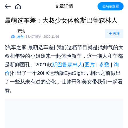
文章详情
去App查看
最萌选车差：大叔少女体验斯巴鲁森林人
罗浩
关注
原创
·
38.4万
浏览
·
2020-11-06
[汽车之家 最萌选车差] 我们这档节目就是找帅气的大
叔和年轻的小姐姐来一起体验新车，这一期人和车都
是新鲜面孔。2021款
斯巴鲁森林人
(
图片
|
参数
|
询
价
)推出了一个20i X运动版EyeSight，相比之前做出
了一些从未有过的变化，让帅哥和美女带我们一起看
看。