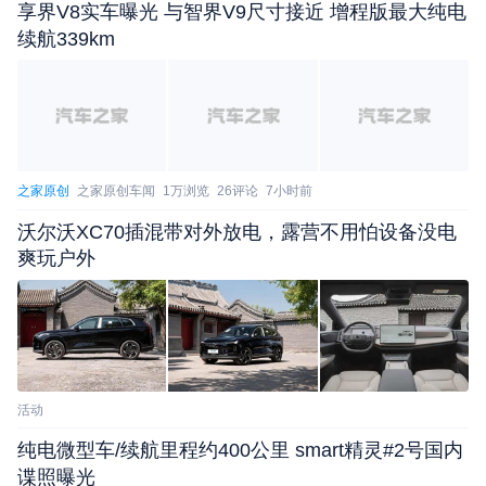
享界V8实车曝光 与智界V9尺寸接近 增程版最大纯电
续航339km
之家原创
之家原创车闻
1万浏览
26评论
7小时前
沃尔沃XC70插混带对外放电，露营不用怕设备没电
爽玩户外
活动
纯电微型车/续航里程约400公里 smart精灵#2号国内
谍照曝光