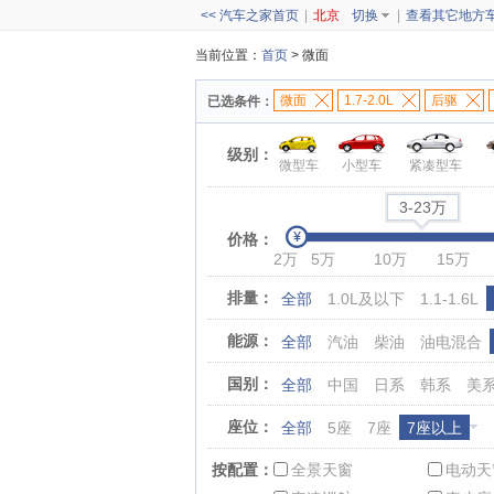
<< 汽车之家首页
|
北京
切换
|
查看其它地方
当前位置：
首页
> 微面
微面
1.7-2.0L
后驱
已选条件：
级别：
微型车
小型车
紧凑型车
3-23万
价格：
2万
5万
10万
15万
排量：
全部
1.0L及以下
1.1-1.6L
能源：
全部
汽油
柴油
油电混合
国别：
全部
中国
日系
韩系
美
座位：
全部
5座
7座
7座以上
按配置：
全景天窗
电动天