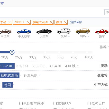
车市
手动
7座以上
插电式混动
德国
|
清除全部
中型车
中大型车
大型车
SUV
MPV
跑车
推荐
20万
25万
30万
35万
50万
70万
100万
驱动
1.7-2.0L
2.1-2.5L
2.6-3.0L
3.1-4.0L
4.0L以上
变速箱
插电式混动
轻混系统
生产方式
系
德国
窗
电动调节座椅
车身ESP
氙气大灯