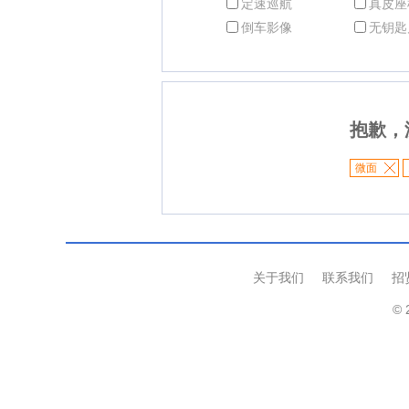
定速巡航
真皮座
倒车影像
无钥匙
抱歉，
微面
关于我们
联系我们
招
© 