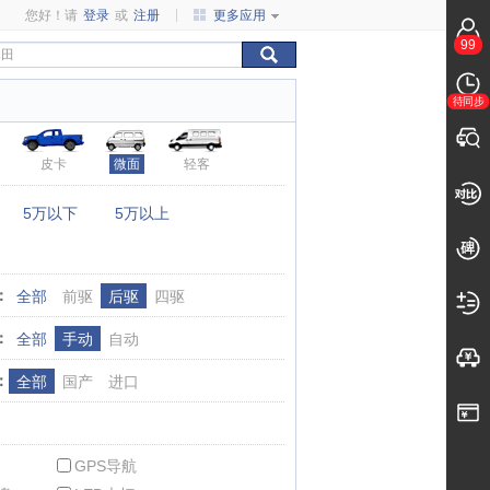
您好！请
登录
或
注册
更多应用
99
待同步
皮卡
微面
轻客
：
5万以下
5万以上
：
全部
前驱
后驱
四驱
：
全部
手动
自动
：
全部
国产
进口
GPS导航