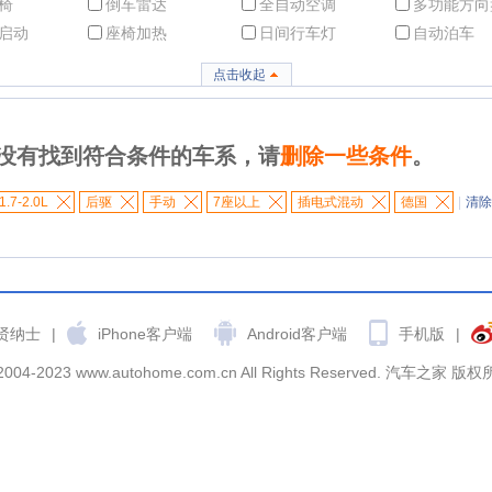
椅
倒车雷达
全自动空调
多功能方向
启动
座椅加热
日间行车灯
自动泊车
点击收起
没有找到符合条件的车系，请
删除一些条件
。
1.7-2.0L
后驱
手动
7座以上
插电式混动
德国
|
清除
贤纳士
|
iPhone客户端
Android客户端
手机版
|
2004-2023 www.autohome.com.cn All Rights Reserved. 汽车之家 版