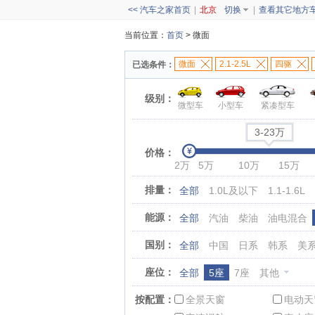
<< 汽车之家首页
|
北京
切换
|
查看其它地方
当前位置：
首页
> 微面
微面
2.1-2.5L
四驱
已选条件：
级别：
微型车
小型车
紧凑型车
3-23万
价格：
2万
5万
10万
15万
排量：
全部
1.0L及以下
1.1-1.6L
能源：
全部
汽油
柴油
油电混合
国别：
全部
中国
日系
韩系
美
座位：
全部
5座
7座
其他
按配置：
全景天窗
电动天