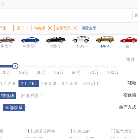
车市
5座
进口
纯电动
全部欧系
|
清除全部
中型车
中大型车
大型车
SUV
MPV
跑车
推荐
20万
25万
30万
35万
50万
70万
100万
驱动
1.7-2.0L
2.1-2.5L
2.6-3.0L
3.1-4.0L
4.0L以上
变速箱
纯电动
轻混系统
生产方式
系
全部欧系
窗
电动调节座椅
车身ESP
氙气大灯