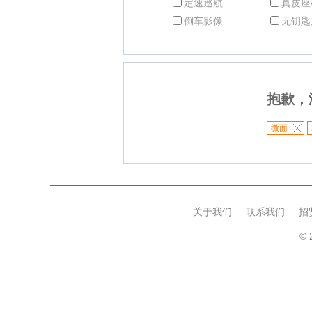
定速巡航
真皮座
倒车影像
无钥匙
抱歉，
微面
关于我们
联系我们
招
© 