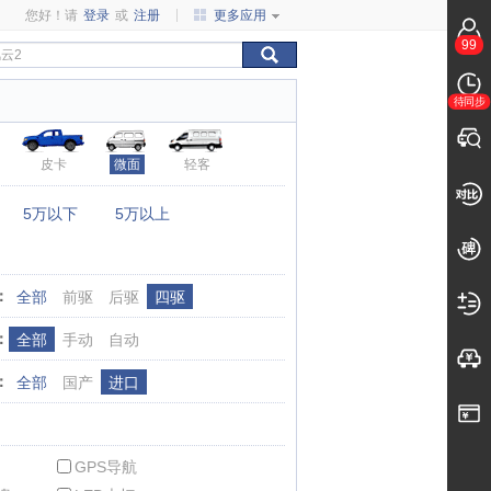
您好！请
登录
或
注册
更多应用
99
待同步
皮卡
微面
轻客
：
5万以下
5万以上
：
全部
前驱
后驱
四驱
：
全部
手动
自动
：
全部
国产
进口
GPS导航