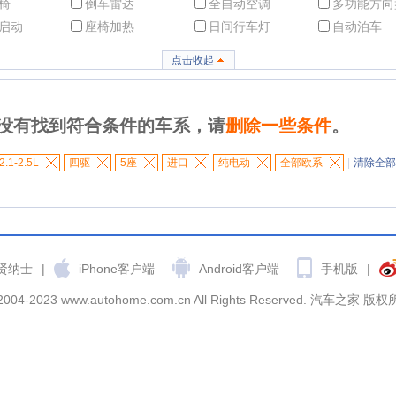
椅
倒车雷达
全自动空调
多功能方向
启动
座椅加热
日间行车灯
自动泊车
点击收起
没有找到符合条件的车系，请
删除一些条件
。
2.1-2.5L
四驱
5座
进口
纯电动
全部欧系
|
清除全部
贤纳士
|
iPhone客户端
Android客户端
手机版
|
2004-2023 www.autohome.com.cn All Rights Reserved. 汽车之家 版