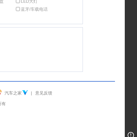
盘
LED大灯
蓝牙/车载电话
汽车之家
|
意见反馈
权所有