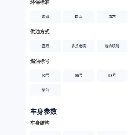
环保标准
国四
国五
国六
供油方式
直喷
多点电喷
混合喷射
燃油标号
92号
95号
98号
柴油
车身参数
车身结构