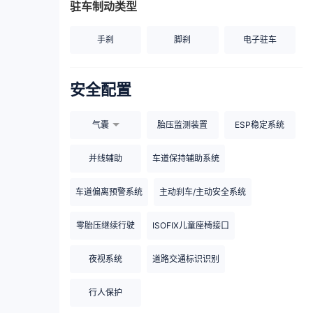
驻车制动类型
手刹
脚刹
电子驻车
安全配置
气囊
胎压监测装置
ESP稳定系统
并线辅助
车道保持辅助系统
车道偏离预警系统
主动刹车/主动安全系统
零胎压继续行驶
ISOFIX儿童座椅接口
夜视系统
道路交通标识识别
行人保护