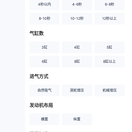
4秒以内
4-6秒
6-8秒
8-10秒
10-12秒
12秒以上
气缸数
3缸
4缸
5缸
6缸
8缸
8缸以上
进气方式
自然吸气
涡轮增压
机械增压
发动机布局
横置
纵置