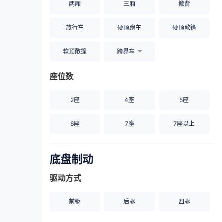
两厢
三厢
掀背
旅行车
硬顶跑车
硬顶敞篷
软顶敞篷
跨界车
座位数
2座
4座
5座
6座
7座
7座以上
底盘制动
驱动方式
前驱
后驱
四驱