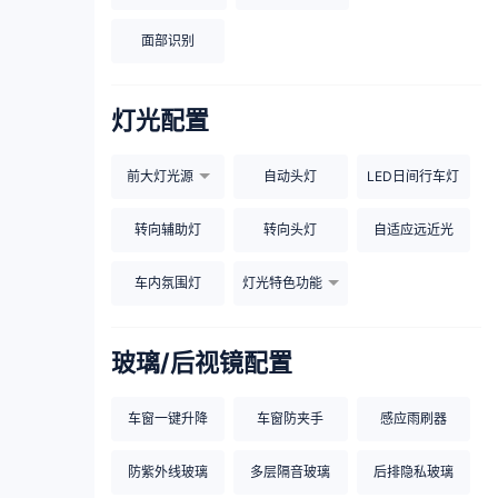
面部识别
灯光配置
前大灯光源
自动头灯
LED日间行车灯
转向辅助灯
转向头灯
自适应远近光
车内氛围灯
灯光特色功能
玻璃/后视镜配置
车窗一键升降
车窗防夹手
感应雨刷器
防紫外线玻璃
多层隔音玻璃
后排隐私玻璃