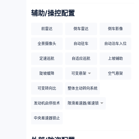
辅助/操控配置
前雷达
倒车雷达
倒车影像
全景摄像头
自动驻车
自动泊车入位
定速巡航
自适应巡航
上坡辅助
陡坡缓降
可变悬架
空气悬架
可变转向比
整体主动转向系统
发动机启停技术
限滑差速器/差速锁
中央差速器锁止