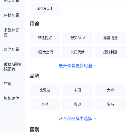
内部配置
100万以上
座椅配置
用途
多媒体配
置
舒适性好
想买SUV
露营拖挂
灯光配置
7座大空间
入门代步
撩妹利器
玻璃/后视
展开查看更多用途
创业伙伴
空间宽敞
硬派越野
镜配置
品牌
内饰做工上乘
适合女性
改装潜力股
空调
比亚迪
丰田
大众
节能先锋
居家旅行
小钢炮
智能硬件
奔驰
奥迪
宝马
安全性高
商务行政
走出校园
从全部品牌中选择
家用座驾
自吸大排量
国别