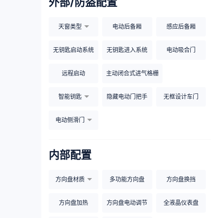
外部/防盗配置
天窗类型
电动后备厢
感应后备厢
无钥匙启动系统
无钥匙进入系统
电动吸合门
远程启动
主动闭合式进气格栅
智能钥匙
隐藏电动门把手
无框设计车门
电动侧滑门
内部配置
方向盘材质
多功能方向盘
方向盘换挡
方向盘加热
方向盘电动调节
全液晶仪表盘