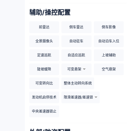
辅助/操控配置
前雷达
倒车雷达
倒车影像
全景摄像头
自动驻车
自动泊车入位
定速巡航
自适应巡航
上坡辅助
陡坡缓降
可变悬架
空气悬架
可变转向比
整体主动转向系统
发动机启停技术
限滑差速器/差速锁
中央差速器锁止