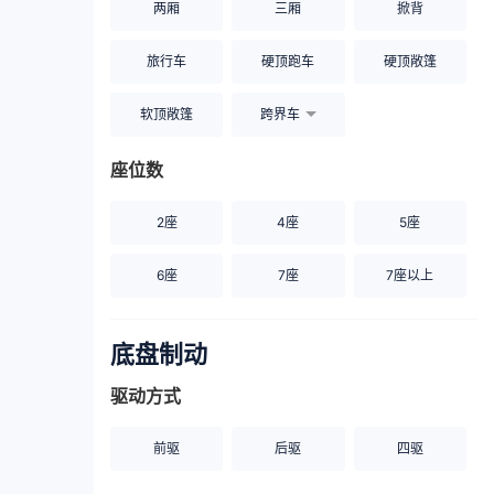
两厢
三厢
掀背
旅行车
硬顶跑车
硬顶敞篷
软顶敞篷
跨界车
座位数
2座
4座
5座
6座
7座
7座以上
底盘制动
驱动方式
前驱
后驱
四驱