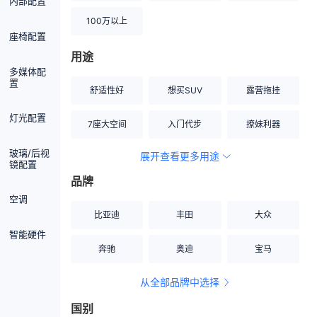
内部配置
100万以上
座椅配置
用途
多媒体配
置
舒适性好
想买SUV
露营拖挂
灯光配置
7座大空间
入门代步
撩妹利器
玻璃/后视
展开查看更多用途
创业伙伴
空间宽敞
硬派越野
镜配置
品牌
内饰做工上乘
适合女性
改装潜力股
空调
比亚迪
丰田
大众
节能先锋
居家旅行
小钢炮
智能硬件
奔驰
奥迪
宝马
安全性高
商务行政
走出校园
从全部品牌中选择
家用座驾
自吸大排量
国别