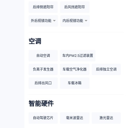
后排侧遮阳帘
后风挡遮阳帘
外后视镜功能
内后视镜功能
空调
自动空调
车内PM2.5过滤装置
负离子发生器
车载空气净化器
后排独立空调
后排出风口
车载冰箱
智能硬件
自动驾驶芯片
毫米波雷达
激光雷达