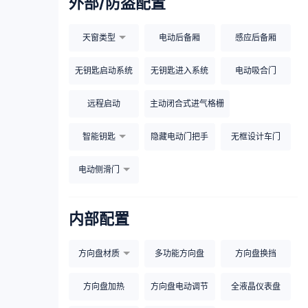
外部/防盗配置
天窗类型
电动后备厢
感应后备厢
无钥匙启动系统
无钥匙进入系统
电动吸合门
远程启动
主动闭合式进气格栅
智能钥匙
隐藏电动门把手
无框设计车门
电动侧滑门
内部配置
方向盘材质
多功能方向盘
方向盘换挡
方向盘加热
方向盘电动调节
全液晶仪表盘