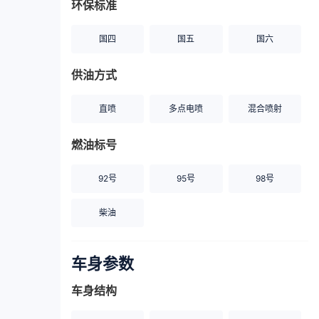
环保标准
国四
国五
国六
供油方式
直喷
多点电喷
混合喷射
燃油标号
92号
95号
98号
柴油
车身参数
车身结构