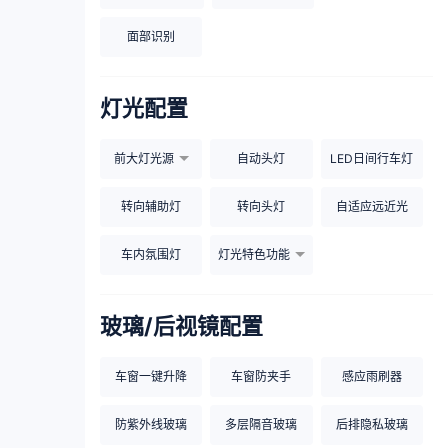
面部识别
灯光配置
前大灯光源
自动头灯
LED日间行车灯
转向辅助灯
转向头灯
自适应远近光
车内氛围灯
灯光特色功能
玻璃/后视镜配置
车窗一键升降
车窗防夹手
感应雨刷器
防紫外线玻璃
多层隔音玻璃
后排隐私玻璃