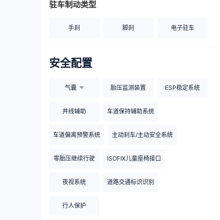
驻车制动类型
手刹
脚刹
电子驻车
安全配置
气囊
胎压监测装置
ESP稳定系统
并线辅助
车道保持辅助系统
车道偏离预警系统
主动刹车/主动安全系统
零胎压继续行驶
ISOFIX儿童座椅接口
夜视系统
道路交通标识识别
行人保护