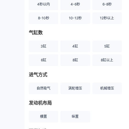
4秒以内
4-6秒
6-8秒
8-10秒
10-12秒
12秒以上
气缸数
3缸
4缸
5缸
6缸
8缸
8缸以上
进气方式
自然吸气
涡轮增压
机械增压
发动机布局
横置
纵置