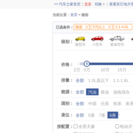
<< 汽车之家首页
|
北京
切换
|
查看其它地方
当前位置：
首页
> 微面
微面
5万以上
3.1-4.0L
已选条件：
级别：
微型车
小型车
紧凑型车
价格：
2万
5万
10万
15万
排量：
全部
1.0L及以下
1.1-1.6L
能源：
全部
汽油
柴油
油电混合
国别：
全部
中国
日系
韩系
美
座位：
全部
5座
7座
6座
按配置：
全景天窗
电动天