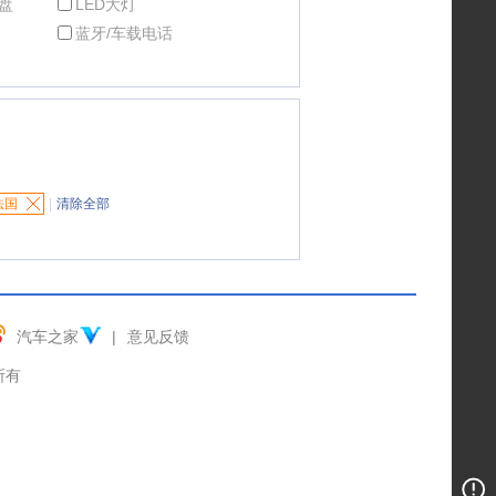
盘
LED大灯
蓝牙/车载电话
法国
|
清除全部
汽车之家
|
意见反馈
权所有