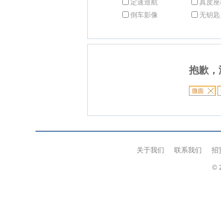
定速巡航
真皮座
倒车影像
无钥匙
抱歉，
微面
关于我们
联系我们
招
© 