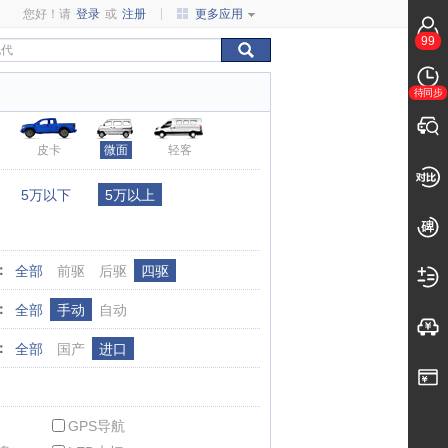
您好！请
登录
或
注册
更多应用
99
待同步
皮卡
微面
轻客
：
5万以下
5万以上
：
全部
前驱
后驱
四驱
：
全部
手动
自动
：
全部
国产
进口
GPS导航