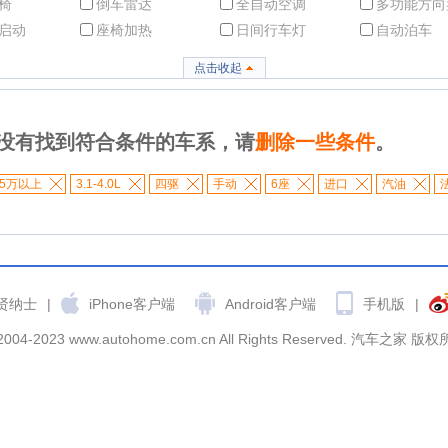
椅
倒车雷达
全自动空调
多功能方向
启动
座椅加热
日间行车灯
自动泊车
点击收起
没有找到符合条件的车系，请
删除一些条件
。
5万以上
3.1-4.0L
四驱
手动
6座
进口
汽油
贤纳士
|
iPhone客户端
Android客户端
手机版
|
2004-2023 www.autohome.com.cn All Rights Reserved. 汽车之家 版