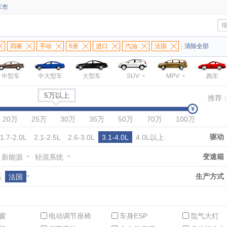
车市
四驱
手动
6座
进口
汽油
法国
|
清除全部
中型车
中大型车
大型车
SUV
MPV
跑车
5万以上
推荐
20万
25万
30万
35万
50万
70万
100万
驱动
1.7-2.0L
2.1-2.5L
2.6-3.0L
3.1-4.0L
4.0L以上
变速箱
新能源
轻混系统
生产方式
系
法国
窗
电动调节座椅
车身ESP
氙气大灯