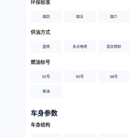
环保标准
国四
国五
国六
供油方式
直喷
多点电喷
混合喷射
燃油标号
92号
95号
98号
柴油
车身参数
车身结构