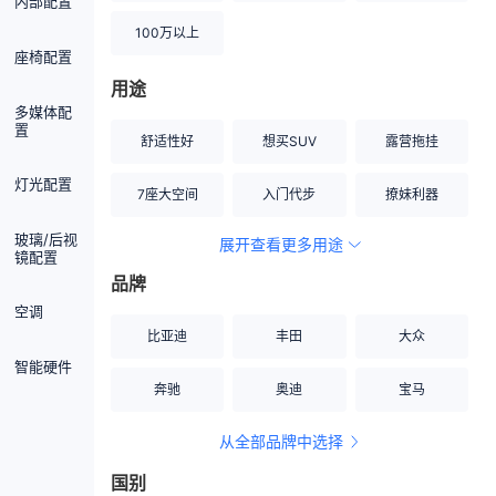
内部配置
100万以上
座椅配置
用途
多媒体配
置
舒适性好
想买SUV
露营拖挂
灯光配置
7座大空间
入门代步
撩妹利器
玻璃/后视
展开查看更多用途
创业伙伴
空间宽敞
硬派越野
镜配置
品牌
内饰做工上乘
适合女性
改装潜力股
空调
比亚迪
丰田
大众
节能先锋
居家旅行
小钢炮
智能硬件
奔驰
奥迪
宝马
安全性高
商务行政
走出校园
从全部品牌中选择
家用座驾
自吸大排量
国别