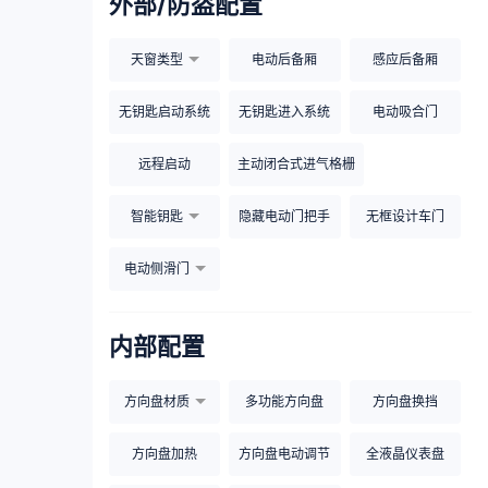
外部/防盗配置
天窗类型
电动后备厢
感应后备厢
无钥匙启动系统
无钥匙进入系统
电动吸合门
远程启动
主动闭合式进气格栅
智能钥匙
隐藏电动门把手
无框设计车门
电动侧滑门
内部配置
方向盘材质
多功能方向盘
方向盘换挡
方向盘加热
方向盘电动调节
全液晶仪表盘