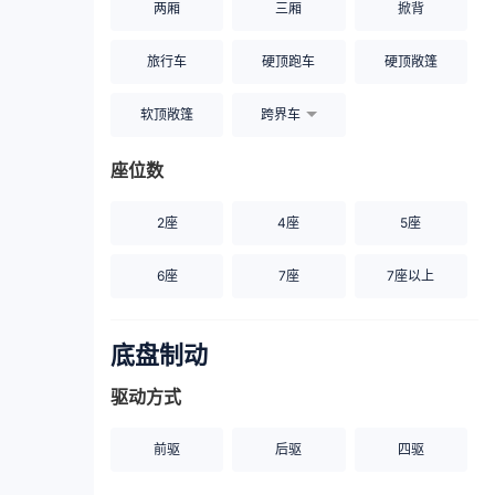
两厢
三厢
掀背
旅行车
硬顶跑车
硬顶敞篷
软顶敞篷
跨界车
座位数
2座
4座
5座
6座
7座
7座以上
底盘制动
驱动方式
前驱
后驱
四驱