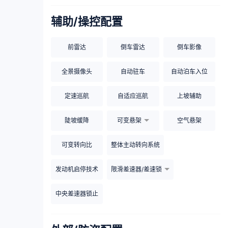
辅助/操控配置
前雷达
倒车雷达
倒车影像
全景摄像头
自动驻车
自动泊车入位
定速巡航
自适应巡航
上坡辅助
陡坡缓降
可变悬架
空气悬架
可变转向比
整体主动转向系统
发动机启停技术
限滑差速器/差速锁
中央差速器锁止