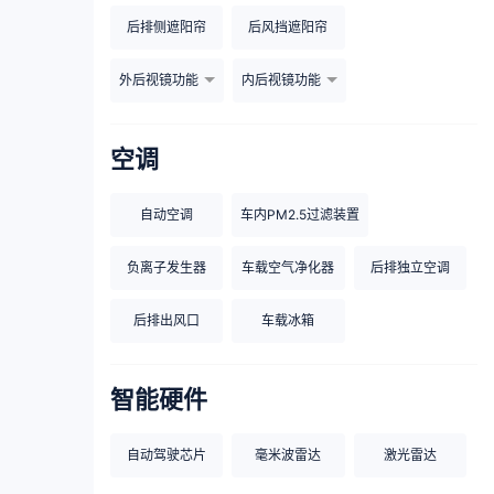
后排侧遮阳帘
后风挡遮阳帘
外后视镜功能
内后视镜功能
空调
自动空调
车内PM2.5过滤装置
负离子发生器
车载空气净化器
后排独立空调
后排出风口
车载冰箱
智能硬件
自动驾驶芯片
毫米波雷达
激光雷达