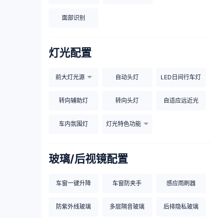
面部识别
灯光配置
前大灯光源
自动头灯
LED日间行车灯
转向辅助灯
转向头灯
自适应远近光
车内氛围灯
灯光特色功能
玻璃/后视镜配置
车窗一键升降
车窗防夹手
感应雨刷器
防紫外线玻璃
多层隔音玻璃
后排隐私玻璃