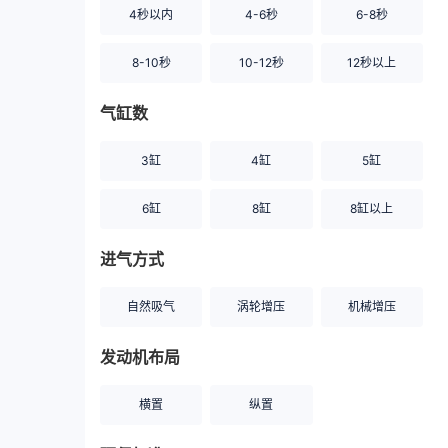
4秒以内
4-6秒
6-8秒
8-10秒
10-12秒
12秒以上
气缸数
3缸
4缸
5缸
6缸
8缸
8缸以上
进气方式
自然吸气
涡轮增压
机械增压
发动机布局
横置
纵置