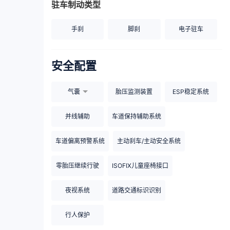
驻车制动类型
手刹
脚刹
电子驻车
安全配置
气囊
胎压监测装置
ESP稳定系统
并线辅助
车道保持辅助系统
车道偏离预警系统
主动刹车/主动安全系统
零胎压继续行驶
ISOFIX儿童座椅接口
夜视系统
道路交通标识识别
行人保护