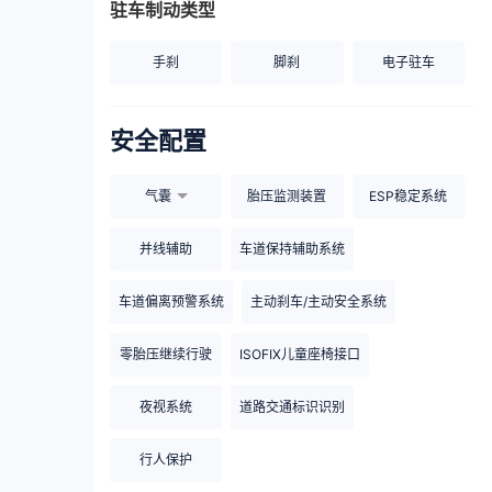
驻车制动类型
手刹
脚刹
电子驻车
安全配置
气囊
胎压监测装置
ESP稳定系统
并线辅助
车道保持辅助系统
车道偏离预警系统
主动刹车/主动安全系统
零胎压继续行驶
ISOFIX儿童座椅接口
夜视系统
道路交通标识识别
行人保护