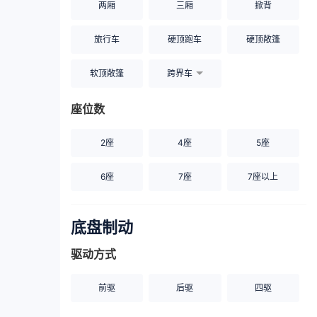
两厢
三厢
掀背
旅行车
硬顶跑车
硬顶敞篷
软顶敞篷
跨界车
座位数
2座
4座
5座
6座
7座
7座以上
底盘制动
驱动方式
前驱
后驱
四驱