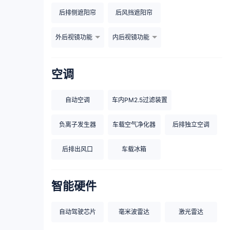
后排侧遮阳帘
后风挡遮阳帘
外后视镜功能
内后视镜功能
空调
自动空调
车内PM2.5过滤装置
负离子发生器
车载空气净化器
后排独立空调
后排出风口
车载冰箱
智能硬件
自动驾驶芯片
毫米波雷达
激光雷达