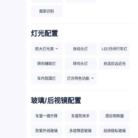
面部识别
灯光配置
前大灯光源
自动头灯
LED日间行车灯
转向辅助灯
转向头灯
自适应远近光
车内氛围灯
灯光特色功能
玻璃/后视镜配置
车窗一键升降
车窗防夹手
感应雨刷器
防紫外线玻璃
多层隔音玻璃
后排隐私玻璃