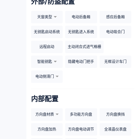
外部/防盗配置
天窗类型
电动后备厢
感应后备厢
无钥匙启动系统
无钥匙进入系统
电动吸合门
远程启动
主动闭合式进气格栅
智能钥匙
隐藏电动门把手
无框设计车门
电动侧滑门
内部配置
方向盘材质
多功能方向盘
方向盘换挡
方向盘加热
方向盘电动调节
全液晶仪表盘