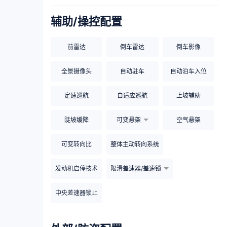
辅助/操控配置
前雷达
倒车雷达
倒车影像
全景摄像头
自动驻车
自动泊车入位
定速巡航
自适应巡航
上坡辅助
陡坡缓降
可变悬架
空气悬架
可变转向比
整体主动转向系统
发动机启停技术
限滑差速器/差速锁
中央差速器锁止