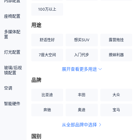
内部配置
100万以上
座椅配置
用途
多媒体配
置
舒适性好
想买SUV
露营拖挂
灯光配置
7座大空间
入门代步
撩妹利器
玻璃/后视
展开查看更多用途
创业伙伴
空间宽敞
硬派越野
镜配置
品牌
内饰做工上乘
适合女性
改装潜力股
空调
比亚迪
丰田
大众
节能先锋
居家旅行
小钢炮
智能硬件
奔驰
奥迪
宝马
安全性高
商务行政
走出校园
从全部品牌中选择
家用座驾
自吸大排量
国别