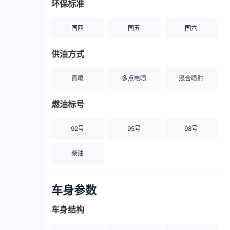
环保标准
国四
国五
国六
供油方式
直喷
多点电喷
混合喷射
燃油标号
92号
95号
98号
柴油
车身参数
车身结构