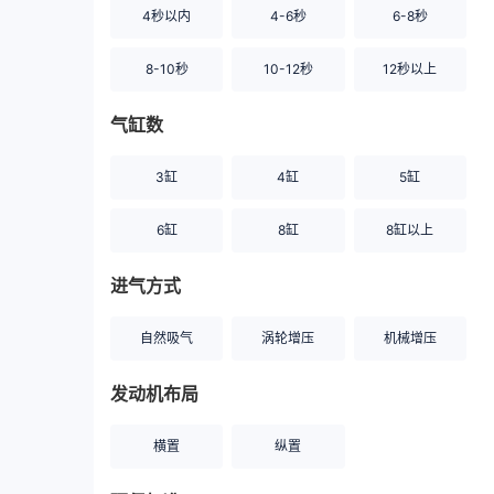
4秒以内
4-6秒
6-8秒
8-10秒
10-12秒
12秒以上
气缸数
3缸
4缸
5缸
6缸
8缸
8缸以上
进气方式
自然吸气
涡轮增压
机械增压
发动机布局
横置
纵置