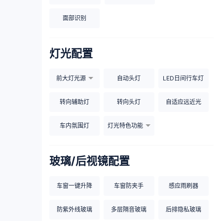
面部识别
灯光配置
前大灯光源
自动头灯
LED日间行车灯
转向辅助灯
转向头灯
自适应远近光
车内氛围灯
灯光特色功能
玻璃/后视镜配置
车窗一键升降
车窗防夹手
感应雨刷器
防紫外线玻璃
多层隔音玻璃
后排隐私玻璃