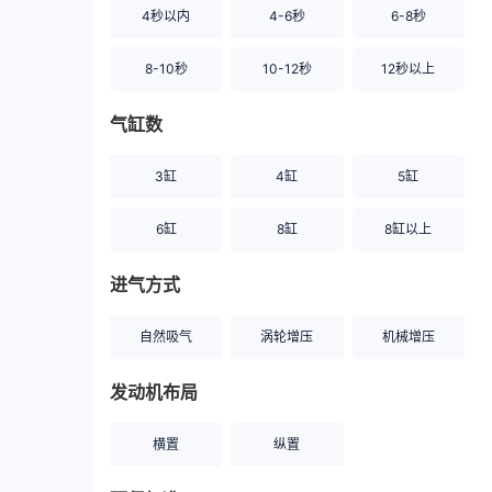
4秒以内
4-6秒
6-8秒
8-10秒
10-12秒
12秒以上
气缸数
3缸
4缸
5缸
6缸
8缸
8缸以上
进气方式
自然吸气
涡轮增压
机械增压
发动机布局
横置
纵置