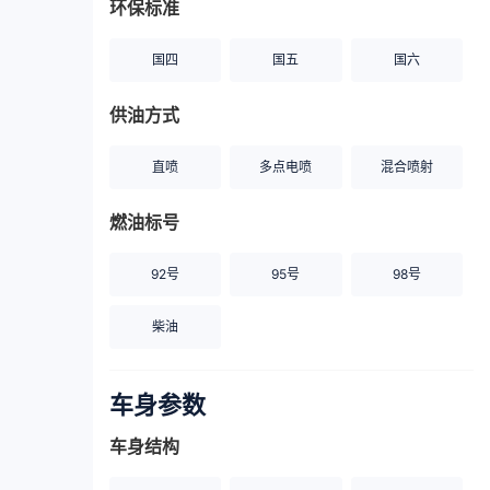
环保标准
国四
国五
国六
供油方式
直喷
多点电喷
混合喷射
燃油标号
92号
95号
98号
柴油
车身参数
车身结构