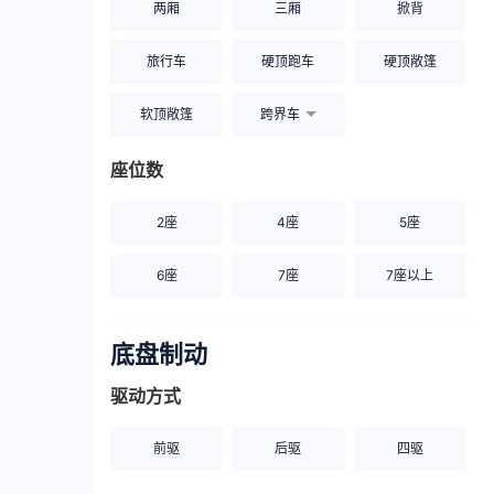
两厢
三厢
掀背
旅行车
硬顶跑车
硬顶敞篷
软顶敞篷
跨界车
座位数
2座
4座
5座
6座
7座
7座以上
底盘制动
驱动方式
前驱
后驱
四驱