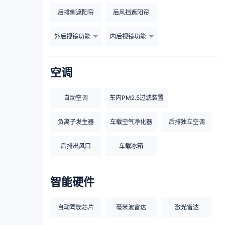
后排侧遮阳帘
后风挡遮阳帘
外后视镜功能
内后视镜功能
空调
自动空调
车内PM2.5过滤装置
负离子发生器
车载空气净化器
后排独立空调
后排出风口
车载冰箱
智能硬件
自动驾驶芯片
毫米波雷达
激光雷达