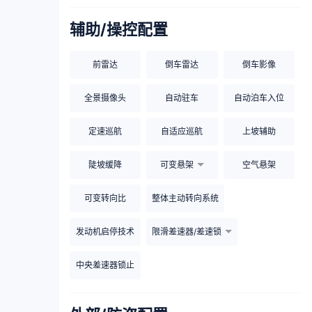
辅助/操控配置
前雷达
倒车雷达
倒车影像
全景摄像头
自动驻车
自动泊车入位
定速巡航
自适应巡航
上坡辅助
陡坡缓降
可变悬架
空气悬架
可变转向比
整体主动转向系统
发动机启停技术
限滑差速器/差速锁
中央差速器锁止