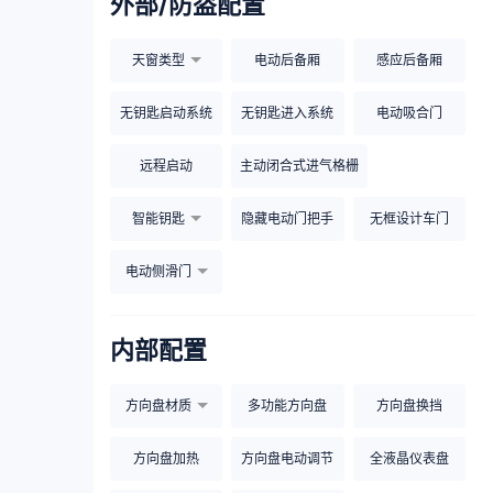
外部/防盗配置
天窗类型
电动后备厢
感应后备厢
无钥匙启动系统
无钥匙进入系统
电动吸合门
远程启动
主动闭合式进气格栅
智能钥匙
隐藏电动门把手
无框设计车门
电动侧滑门
内部配置
方向盘材质
多功能方向盘
方向盘换挡
方向盘加热
方向盘电动调节
全液晶仪表盘