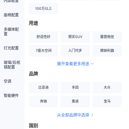
内部配置
100万以上
座椅配置
用途
多媒体配
置
舒适性好
想买SUV
露营拖挂
灯光配置
7座大空间
入门代步
撩妹利器
玻璃/后视
展开查看更多用途
创业伙伴
空间宽敞
硬派越野
镜配置
品牌
内饰做工上乘
适合女性
改装潜力股
空调
比亚迪
丰田
大众
节能先锋
居家旅行
小钢炮
智能硬件
奔驰
奥迪
宝马
安全性高
商务行政
走出校园
从全部品牌中选择
家用座驾
自吸大排量
国别