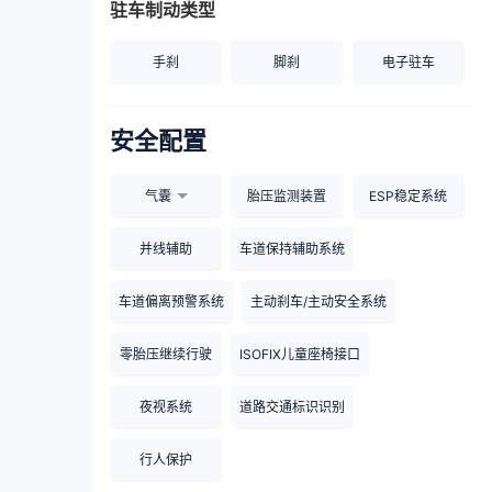
驻车制动类型
手刹
脚刹
电子驻车
安全配置
气囊
胎压监测装置
ESP稳定系统
并线辅助
车道保持辅助系统
车道偏离预警系统
主动刹车/主动安全系统
零胎压继续行驶
ISOFIX儿童座椅接口
夜视系统
道路交通标识识别
行人保护