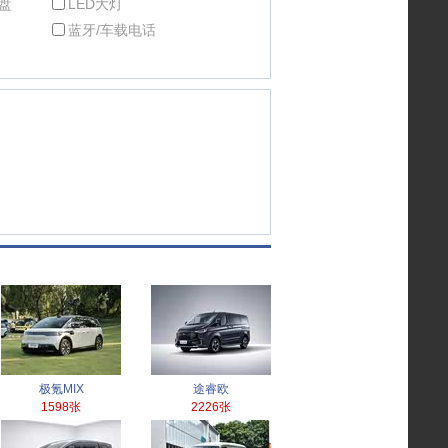
盘
LED大灯
蓝牙/车载电话
极氪MIX
途睿欧
1598张
2226张