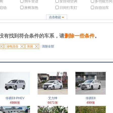
椅
倒车雷达
全自动空调
多功能方向
启动
座椅加热
日间行车灯
自动泊车
点击收起
没有找到符合条件的车系，请
删除一些条件
。
油电混合
英国
|
清除全部
传祺E8 PHEV
艾力绅
传祺E8
4986张
6671张
499张