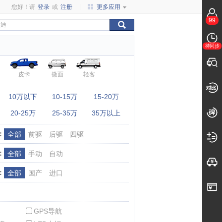
您好！请
登录
或
注册
更多应用
99
待同步
皮卡
微面
轻客
：
10万以下
10-15万
15-20万
20-25万
25-35万
35万以上
：
全部
前驱
后驱
四驱
：
全部
手动
自动
：
全部
国产
进口
GPS导航