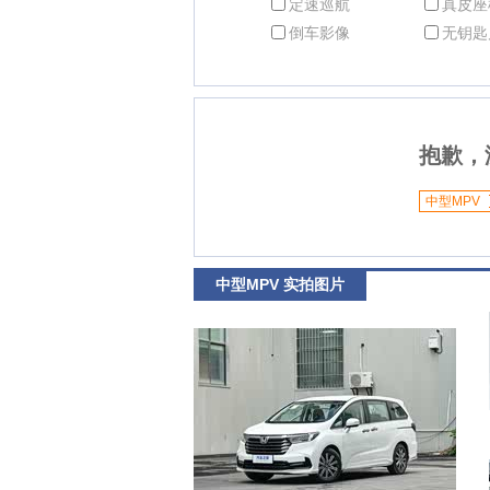
定速巡航
真皮座
倒车影像
无钥匙
抱歉，
中型MPV
中型MPV 实拍图片