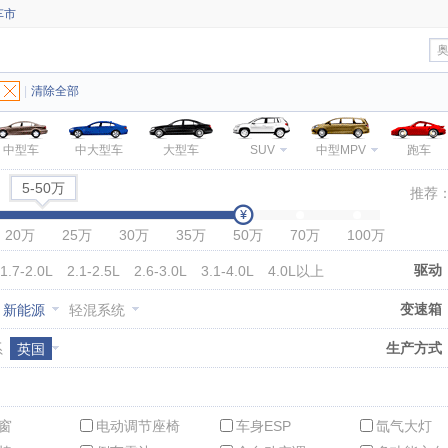
车市
|
清除全部
中型车
中大型车
大型车
SUV
中型MPV
跑车
5-50万
推荐
20万
25万
30万
35万
50万
70万
100万
驱动
1.7-2.0L
2.1-2.5L
2.6-3.0L
3.1-4.0L
4.0L以上
变速箱
新能源
轻混系统
生产方式
系
英国
窗
电动调节座椅
车身ESP
氙气大灯